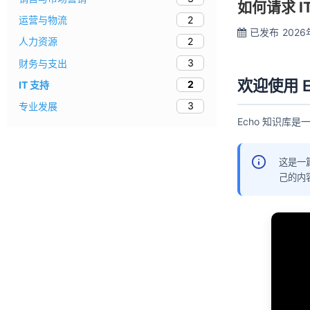
如何请求 I
2
运营与物流
已发布
2026
2
人力资源
3
财务与支出
欢迎使用 E
2
IT 支持
3
专业发展
Echo 知识库
这是一
己的内