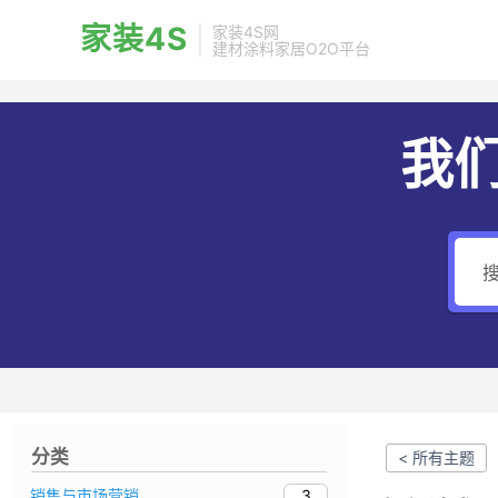
家装4S
家装4S网
建材涂料家居O2O平台
我
分类
< 所有主题
3
销售与市场营销