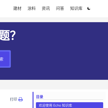

建材
涂料
资讯
问答
知识库

题？
索
目录
打印
欢迎使用 Echo 知识库