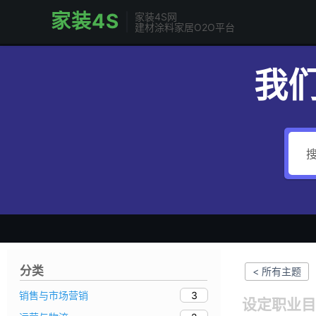
家装4S
家装4S网
建材涂料家居O2O平台
我
分类
< 所有主题
3
销售与市场营销
设定职业目