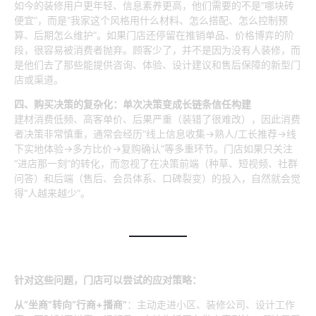
如今的装修用户更年轻、信息素养更高，他们需要的不是“哪块砖
便宜”，而是“我家这个风格用什么材料、怎么搭配、怎么控制预
算、后期怎么维护”。如果门店还停留在推销单品、价格博弈的阶
段，很容易被消费者抛弃。顾客少了，并不是因为没有人装修，而
是他们去了那些能提供咨询、体验、设计建议和售后保障的新型门
店或渠道。
四、购买决策的复杂化：单次决策变成长链条信任构建
建材消费低频、高客单价、后果严重（装错了很难改），因此消费
者决策非常慎重，通常会经历“线上信息收集→熟人/工长推荐→线
下实地体验→多方比价→复购确认”等多重环节。门店如果只关注
“进店那一刻”的转化，而忽视了在决策前端（种草、短视频、社群
问答）和后端（售后、会员体系、口碑裂变）的投入，自然就会觉
得“人越来越少”。
针对这些问题，门店可以尝试的应对策略：
从“坐商”转向“行商+播商”
：主动走进小区、装修公司、设计工作