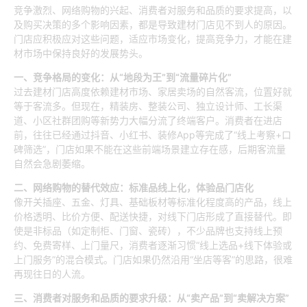
竞争激烈、网络购物的兴起、消费者对服务和品质的要求提高，以
及购买决策的多个影响因素，都是导致建材门店见不到人的原因。
门店应积极应对这些问题，适应市场变化，提高竞争力，才能在建
材市场中保持良好的发展势头。
一、竞争格局的变化：从“地段为王”到“流量碎片化”
过去建材门店高度依赖建材市场、家居卖场的自然客流，位置好就
等于客流多。但现在，精装房、整装公司、独立设计师、工长渠
道、小区社群团购等新势力大幅分流了终端客户。消费者在进店
前，往往已经通过抖音、小红书、装修App等完成了“线上考察+口
碑筛选”，门店如果不能在这些前端场景建立存在感，后期客流量
自然会急剧萎缩。
二、网络购物的替代效应：标准品线上化，体验品门店化
像开关插座、五金、灯具、基础板材等标准化程度高的产品，线上
价格透明、比价方便、配送快捷，对线下门店形成了直接替代。即
使是非标品（如定制柜、门窗、瓷砖），不少品牌也支持线上预
约、免费寄样、上门量尺，消费者逐渐习惯“线上选品+线下体验或
上门服务”的混合模式。门店如果仍然沿用“坐店等客”的思路，很难
再现往日的人流。
三、消费者对服务和品质的要求升级：从“卖产品”到“卖解决方案”