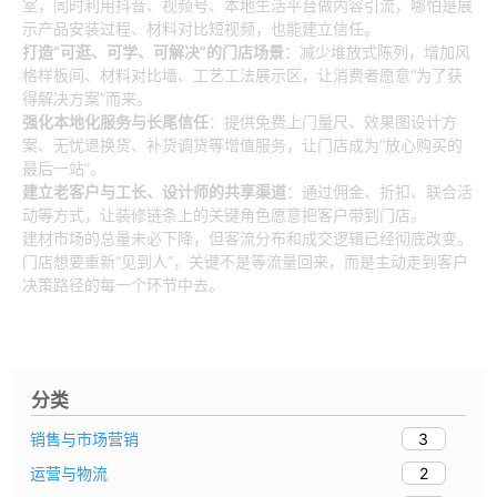
室，同时利用抖音、视频号、本地生活平台做内容引流，哪怕是展
示产品安装过程、材料对比短视频，也能建立信任。
打造“可逛、可学、可解决”的门店场景
：减少堆放式陈列，增加风
格样板间、材料对比墙、工艺工法展示区，让消费者愿意“为了获
得解决方案”而来。
强化本地化服务与长尾信任
：提供免费上门量尺、效果图设计方
案、无忧退换货、补货调货等增值服务，让门店成为“放心购买的
最后一站”。
建立老客户与工长、设计师的共享渠道
：通过佣金、折扣、联合活
动等方式，让装修链条上的关键角色愿意把客户带到门店。
建材市场的总量未必下降，但客流分布和成交逻辑已经彻底改变。
门店想要重新“见到人”，关键不是等流量回来，而是主动走到客户
决策路径的每一个环节中去。
分类
3
销售与市场营销
2
运营与物流