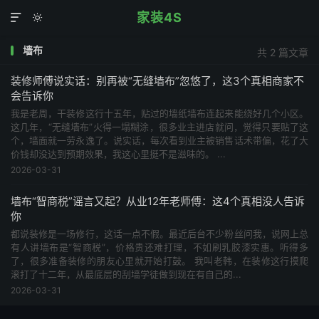
家装4S


墙布
共 2 篇文章
装修师傅说实话：别再被“无缝墙布”忽悠了，这3个真相商家不
会告诉你
我是老周，干装修这行十五年，贴过的墙纸墙布连起来能绕好几个小区。
这几年，“无缝墙布”火得一塌糊涂，很多业主进店就问，觉得只要贴了这
个，墙面就一劳永逸了。说实话，每次看到业主被销售话术带偏，花了大
价钱却没达到预期效果，我这心里挺不是滋味的。 ...
2026-03-31
墙布“智商税”谣言又起？从业12年老师傅：这4个真相没人告诉
你
都说装修是一场修行，这话一点不假。最近后台不少粉丝问我，说网上总
有人讲墙布是“智商税”，价格贵还难打理，不如刷乳胶漆实惠。听得多
了，很多准备装修的朋友心里就开始打鼓。 我叫老韩，在装修这行摸爬
滚打了十二年，从最底层的刮墙学徒做到现在有自己的...
2026-03-31