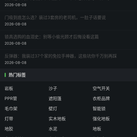
2026-08-08
门吸到底怎么选？装过3套房的老司机，一肚子话要说
2026-08-08
锁具选购的血泪史：别等小偷光顾才后悔没看这篇
2026-08-08
反弹器：我装过37个家的免拉手神器，这些坑你千万别再踩
2026-08-08
热门标签
岩板
沙子
空气开关
PPR管
遮阳篷
衣柜品牌
毛巾架
壁灯
智能锁
灯带
实木地板
强化地板
地胶
水泥
地板