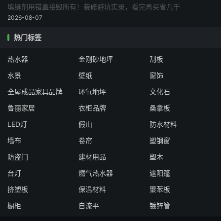
填缝剂用错直接毁所有！装修避坑实录，看完再买省几千
2026-08-07
热门标签
热水器
金刚砂地坪
刮板
水景
壁纸
窗饰
全屋成品家具品牌
环氧地坪
文化石
鲁丽家居
衣柜品牌
桑拿板
LED灯
假山
防水材料
墙布
卷帘
塑钢窗
防盗门
建材用品
塑木
台灯
燃气热水器
遮阳篷
挤塑板
保温材料
聚苯板
橱柜
自流平
镀锌管