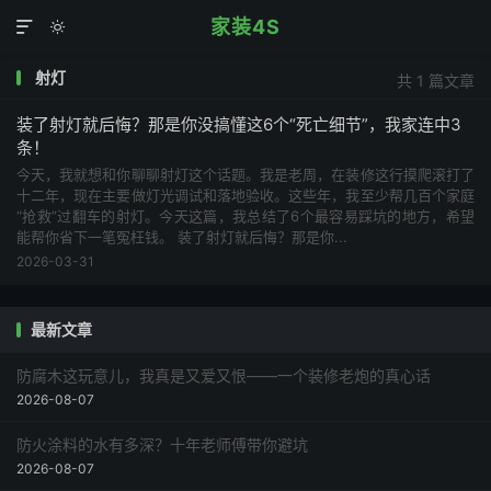
家装4S


射灯
共 1 篇文章
装了射灯就后悔？那是你没搞懂这6个“死亡细节”，我家连中3
条！
今天，我就想和你聊聊射灯这个话题。我是老周，在装修这行摸爬滚打了
十二年，现在主要做灯光调试和落地验收。这些年，我至少帮几百个家庭
“抢救”过翻车的射灯。今天这篇，我总结了6个最容易踩坑的地方，希望
能帮你省下一笔冤枉钱。 装了射灯就后悔？那是你...
2026-03-31
最新文章
防腐木这玩意儿，我真是又爱又恨——一个装修老炮的真心话
2026-08-07
防火涂料的水有多深？十年老师傅带你避坑
2026-08-07