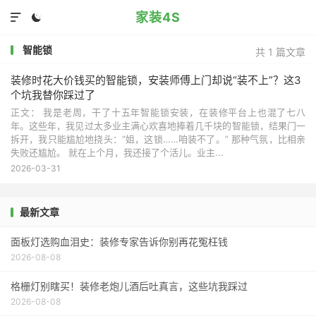
家装4S


智能锁
共 1 篇文章
装修时花大价钱买的智能锁，安装师傅上门却说“装不上”？这3
个坑我替你踩过了
正文： 我是老周，干了十五年智能锁安装，在装修平台上也混了七八
年。这些年，我见过太多业主满心欢喜地捧着几千块的智能锁，结果门一
拆开，我只能尴尬地挠头：“姐，这锁……咱装不了。” 那种气氛，比相亲
失败还尴尬。 就在上个月，我还接了个活儿。业主...
2026-03-31
最新文章
面板灯选购血泪史：装修专家告诉你别再花冤枉钱
2026-08-08
格栅灯别瞎买！装修老炮儿酒后吐真言，这些坑我踩过
2026-08-08