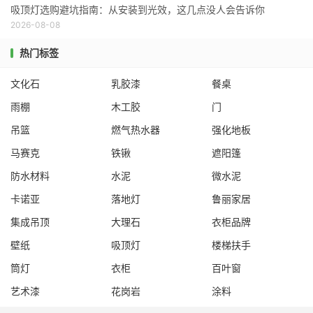
吸顶灯选购避坑指南：从安装到光效，这几点没人会告诉你
2026-08-08
热门标签
文化石
乳胶漆
餐桌
雨棚
木工胶
门
吊篮
燃气热水器
强化地板
马赛克
铁锹
遮阳篷
防水材料
水泥
微水泥
卡诺亚
落地灯
鲁丽家居
集成吊顶
大理石
衣柜品牌
壁纸
吸顶灯
楼梯扶手
筒灯
衣柜
百叶窗
艺术漆
花岗岩
涂料