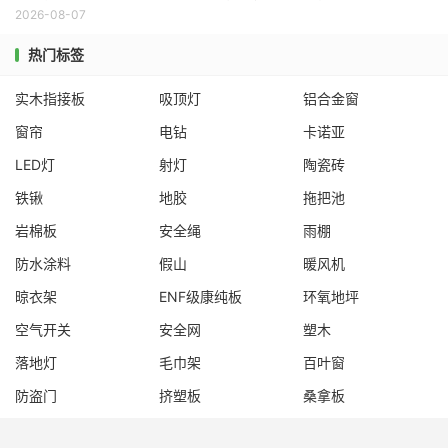
2026-08-07
热门标签
实木指接板
吸顶灯
铝合金窗
窗帘
电钻
卡诺亚
LED灯
射灯
陶瓷砖
铁锹
地胶
拖把池
岩棉板
安全绳
雨棚
防水涂料
假山
暖风机
晾衣架
ENF级康纯板
环氧地坪
空气开关
安全网
塑木
落地灯
毛巾架
百叶窗
防盗门
挤塑板
桑拿板