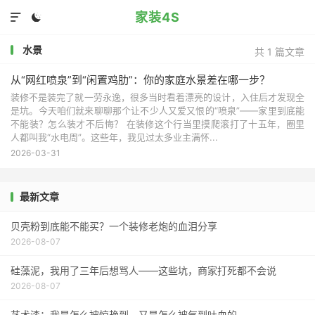
家装4S


水景
共 1 篇文章
从“网红喷泉”到“闲置鸡肋”：你的家庭水景差在哪一步？
装修不是装完了就一劳永逸，很多当时看着漂亮的设计，入住后才发现全
是坑。今天咱们就来聊聊那个让不少人又爱又恨的“喷泉”——家里到底能
不能装？怎么装才不后悔？ 在装修这个行当里摸爬滚打了十五年，圈里
人都叫我“水电周”。这些年，我见过太多业主满怀...
2026-03-31
最新文章
贝壳粉到底能不能买？一个装修老炮的血泪分享
2026-08-07
硅藻泥，我用了三年后想骂人——这些坑，商家打死都不会说
2026-08-07
艺术漆：我是怎么被惊艳到，又是怎么被气到吐血的