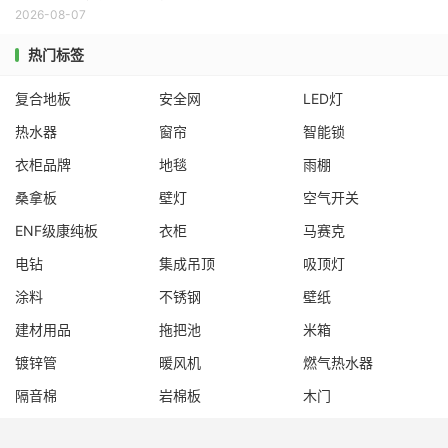
2026-08-07
热门标签
复合地板
安全网
LED灯
热水器
窗帘
智能锁
衣柜品牌
地毯
雨棚
桑拿板
壁灯
空气开关
ENF级康纯板
衣柜
马赛克
电钻
集成吊顶
吸顶灯
涂料
不锈钢
壁纸
建材用品
拖把池
米箱
镀锌管
暖风机
燃气热水器
隔音棉
岩棉板
木门