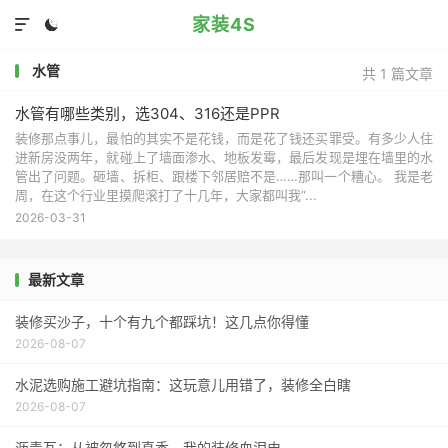
家装4S


水管
共 1 篇文章
水管有哪些类别，选304、316还是PPR
装修那点事儿，最怕的其实不是花钱，而是花了钱还买罪受。有多少人住
进新房没两年，就碰上了墙面渗水、地板发霉，最后发现是埋在墙里的水
管出了问题。砸墙、拆柜、跟楼下邻居赔不是……那叫一个糟心。 我是老
周，在这个行业里摸爬滚打了十几年，大家都叫我“...
2026-03-31
最新文章
装修买沙子，十个有九个都踩坑！这几点你得懂
2026-08-07
水泥选购施工避坑指南：这玩意儿用错了，装修全白瞎
2026-08-07
沥青瓦：从被忽悠到真香，我的装修血泪史