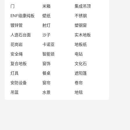
门
米箱
集成吊顶
ENF级康纯板
壁纸
不锈钢
镀锌管
射灯
塑钢窗
人造石台面
沙子
实木地板
花岗岩
卡诺亚
地板纸
安全绳
智能锁
电钻
复合地板
窗饰
文化石
灯具
餐桌
遮阳篷
安防设备
窗帘
卷帘
吊篮
水景
地毯