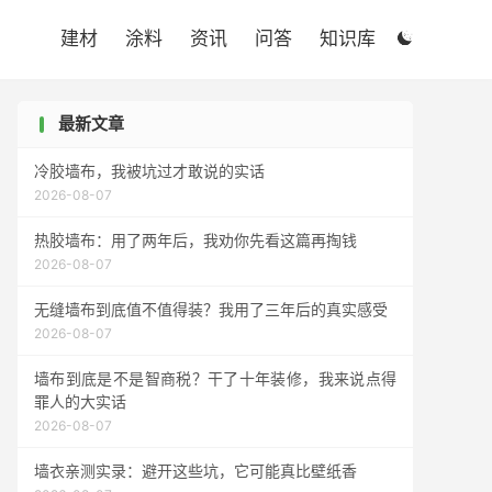

建材
涂料
资讯
问答
知识库

最新文章
冷胶墙布，我被坑过才敢说的实话
2026-08-07
热胶墙布：用了两年后，我劝你先看这篇再掏钱
2026-08-07
无缝墙布到底值不值得装？我用了三年后的真实感受
2026-08-07
墙布到底是不是智商税？干了十年装修，我来说点得
罪人的大实话
2026-08-07
墙衣亲测实录：避开这些坑，它可能真比壁纸香