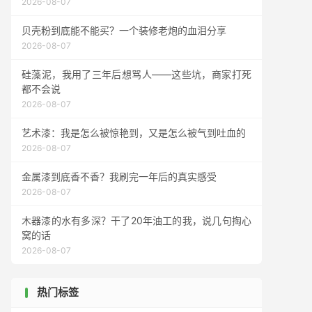
2026-08-07
贝壳粉到底能不能买？一个装修老炮的血泪分享
2026-08-07
硅藻泥，我用了三年后想骂人——这些坑，商家打死
都不会说
2026-08-07
艺术漆：我是怎么被惊艳到，又是怎么被气到吐血的
2026-08-07
金属漆到底香不香？我刷完一年后的真实感受
2026-08-07
木器漆的水有多深？干了20年油工的我，说几句掏心
窝的话
2026-08-07
热门标签