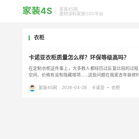
家装4S
家装4S网
建材涂料家居O2O平台
衣柜
卡诺亚衣柜质量怎么样？环保等级高吗？
在定制衣柜这件事上，大多数人都经历过反复比较的过程
空间、价格有没有隐藏增项……这些问题在我家去年装修
会整理出来，希望能...
家装4S网
2026-04-28
卡诺亚
衣柜