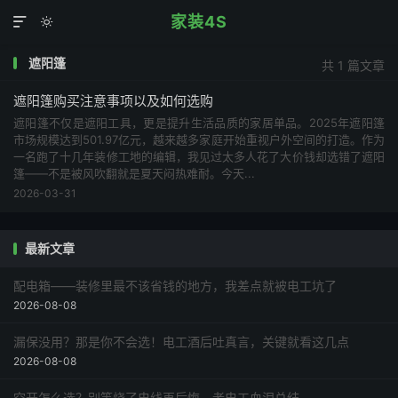
家装4S


遮阳篷
共 1 篇文章
遮阳篷购买注意事项以及如何选购
遮阳篷不仅是遮阳工具，更是提升生活品质的家居单品。2025年遮阳篷
市场规模达到501.97亿元，越来越多家庭开始重视户外空间的打造。作为
一名跑了十几年装修工地的编辑，我见过太多人花了大价钱却选错了遮阳
篷——不是被风吹翻就是夏天闷热难耐。今天...
2026-03-31
最新文章
配电箱——装修里最不该省钱的地方，我差点就被电工坑了
2026-08-08
漏保没用？那是你不会选！电工酒后吐真言，关键就看这几点
2026-08-08
空开怎么选？别等烧了电线再后悔，老电工血泪总结