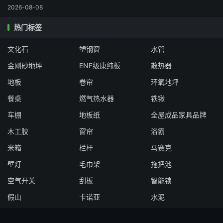
2026-08-08
热门标签
文化石
塑钢窗
水管
金刚砂地坪
ENF级康纯板
散热器
地板
卷帘
环氧地坪
餐桌
燃气热水器
铁锹
车棚
地板纸
全屋成品家具品牌
木工胶
窗帘
浴霸
米箱
栏杆
马赛克
壁灯
毛巾架
拖把池
空气开关
刮板
智能锁
假山
卡诺亚
水泥