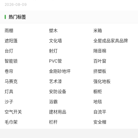
2026-08-09
热门标签
雨棚
塑木
米箱
遮阳篷
文化墙
全屋成品家具品牌
台灯
射灯
隔音棉
智能锁
PVC管
百叶窗
卷帘
金刚砂地坪
挤塑板
马赛克
艺术漆
强化地板
灯具
安防设备
橱柜
沙子
浴霸
地毯
空气开关
建材用品
自流平
毛巾架
栏杆
安全帽