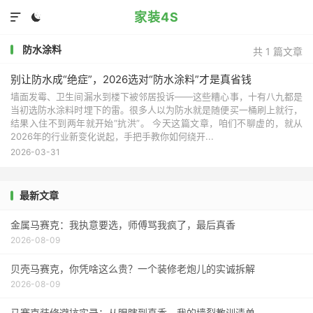
家装4S


防水涂料
共 1 篇文章
别让防水成“绝症”，2026选对“防水涂料”才是真省钱
墙面发霉、卫生间漏水到楼下被邻居投诉——这些糟心事，十有八九都是
当初选防水涂料时埋下的雷。很多人以为防水就是随便买一桶刷上就行，
结果入住不到两年就开始“抗洪”。 今天这篇文章，咱们不聊虚的，就从
2026年的行业新变化说起，手把手教你如何绕开...
2026-03-31
最新文章
金属马赛克：我执意要选，师傅骂我疯了，最后真香
2026-08-09
贝壳马赛克，你凭啥这么贵？一个装修老炮儿的实诚拆解
2026-08-09
马赛克装修避坑实录：从眼瞎到真香，我的墙裂教训清单