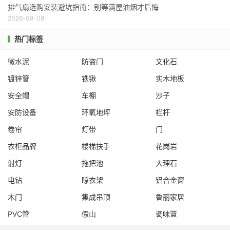
排气扇选购安装避坑指南：别等满屋油烟才后悔
2026-08-08
热门标签
微水泥
防盗门
文化石
镀锌管
铁锹
实木地板
安全帽
车棚
沙子
安防设备
环氧地坪
栏杆
卷帘
灯带
门
衣柜品牌
楼梯扶手
花岗岩
射灯
拖把池
大理石
电钻
晾衣架
铝合金窗
木门
集成吊顶
鲁丽家居
PVC管
假山
调味篮