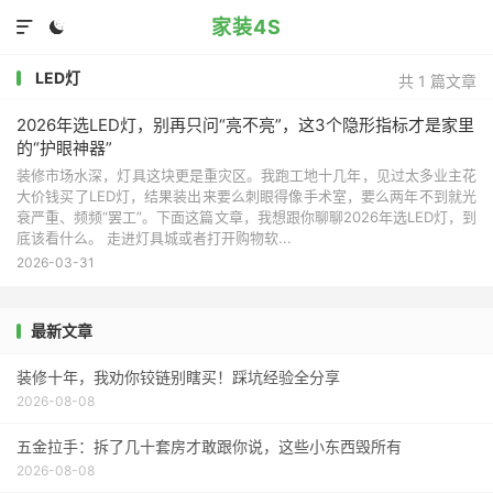
家装4S


LED灯
共 1 篇文章
2026年选LED灯，别再只问“亮不亮”，这3个隐形指标才是家里
的“护眼神器”
装修市场水深，灯具这块更是重灾区。我跑工地十几年，见过太多业主花
大价钱买了LED灯，结果装出来要么刺眼得像手术室，要么两年不到就光
衰严重、频频“罢工”。下面这篇文章，我想跟你聊聊2026年选LED灯，到
底该看什么。 走进灯具城或者打开购物软...
2026-03-31
最新文章
装修十年，我劝你铰链别瞎买！踩坑经验全分享
2026-08-08
五金拉手：拆了几十套房才敢跟你说，这些小东西毁所有
2026-08-08