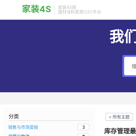
家装4S
家装4S网
建材涂料家居O2O平台
我
分类
< 所有主题
3
销售与市场营销
库存管理最