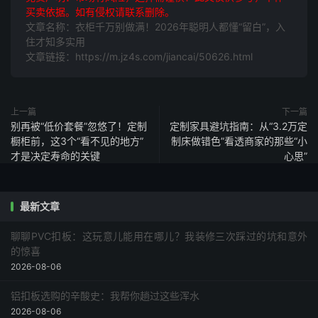
买卖依据。如有侵权请联系删除。
文章名称：衣柜千万别做满！2026年聪明人都懂“留白”，入
住才知多实用
文章链接：https://m.jz4s.com/jiancai/50626.html
上一篇
下一篇
别再被“低价套餐”忽悠了！定制
定制家具避坑指南：从“3.2万定
橱柜前，这3个“看不见的地方”
制床做错色”看透商家的那些“小
才是决定寿命的关键
心思”
最新文章
聊聊PVC扣板：这玩意儿能用在哪儿？我装修三次踩过的坑和意外
的惊喜
2026-08-06
铝扣板选购的辛酸史：我帮你趟过这些浑水
2026-08-06