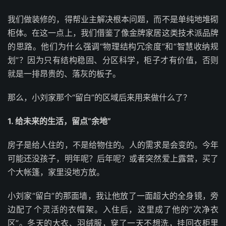
我们做装修的，得帮业主解决根本问题，而不是单纯地堆砌
柜体。在这一点上，我们借鉴了像金牌家居这类技术派品牌
的思路。他们为什么强调“物理结构冗余度”和“智慧收纳规
划”？因为只有结构稳固、分区科学，柜子才有价值，否则
就是一排昂贵的、落灰的板子。
那么，小刘家那个“留白”的区域后来用来做什么了？
1. 给未来的生活，留点“余地”
房子是给人住的，不是给物住的。人的需求是会变的。今年
可能还没孩子，明年呢？后年呢？或者突然爱上露营，买了
个大帐篷，家里没地方放。
小刘家“留白”的那面墙，我让他放了一面超大的全身镜，旁
边配了个灵活的衣帽架。入住后，这里成了他的“次净衣
区”。冬天的大衣、羽绒服，穿了一天不想洗，挂回衣柜里