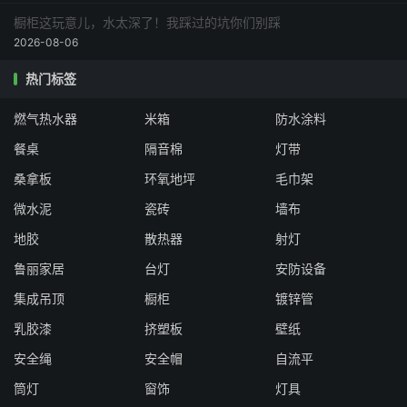
橱柜这玩意儿，水太深了！我踩过的坑你们别踩
2026-08-06
热门标签
燃气热水器
米箱
防水涂料
餐桌
隔音棉
灯带
桑拿板
环氧地坪
毛巾架
微水泥
瓷砖
墙布
地胶
散热器
射灯
鲁丽家居
台灯
安防设备
集成吊顶
橱柜
镀锌管
乳胶漆
挤塑板
壁纸
安全绳
安全帽
自流平
筒灯
窗饰
灯具