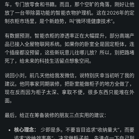
车，专门放零食和书籍。而且，那个空旷的角落，刚好让他
放了一台带除菌功能的智能衣物护理机。这在2026年的定
制衣柜市场里，是个新趋势，叫“微环境健康技术”。
有数据预测，智能衣柜的渗透率正在大幅提升，部分高端产
品已接入全屋物联网系统。如果你的卧室全是固定柜体，连
个插座都没预留，这些新玩意儿往哪儿放？所以，别把路堵
死了，给未来的科技生活留点想象空间。
说回小刘，前几天他给我发微信，说特别庆幸当初听了我的
建议。他同事家同期装修，把卧室能做柜子的地方全做了，
现在反而因为柜子太深、拿取不便，很多东西只能堆在外
面。
最后，给正在筹备装修的朋友三点实用的建议：
核心理念：
少即是多。不要盲目追求“收纳量大”，而要
追求“收纳效率高”。决定做柜子前，先清点一下自己到