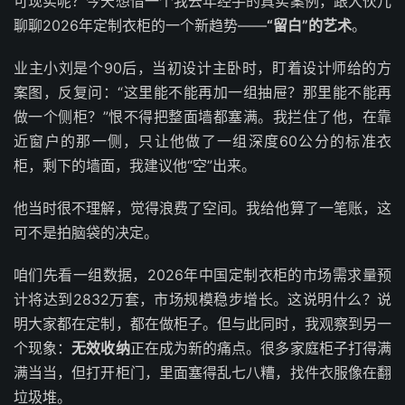
可现实呢？今天想借一个我去年经手的真实案例，跟大伙儿
聊聊2026年定制衣柜的一个新趋势——
“留白”的艺术
。
业主小刘是个90后，当初设计主卧时，盯着设计师给的方
案图，反复问：“这里能不能再加一组抽屉？那里能不能再
做一个侧柜？”恨不得把整面墙都塞满。我拦住了他，在靠
近窗户的那一侧，只让他做了一组深度60公分的标准衣
柜，剩下的墙面，我建议他“空”出来。
他当时很不理解，觉得浪费了空间。我给他算了一笔账，这
可不是拍脑袋的决定。
咱们先看一组数据，2026年中国定制衣柜的市场需求量预
计将达到2832万套，市场规模稳步增长。这说明什么？说
明大家都在定制，都在做柜子。但与此同时，我观察到另一
个现象：
无效收纳
正在成为新的痛点。很多家庭柜子打得满
满当当，但打开柜门，里面塞得乱七八糟，找件衣服像在翻
垃圾堆。