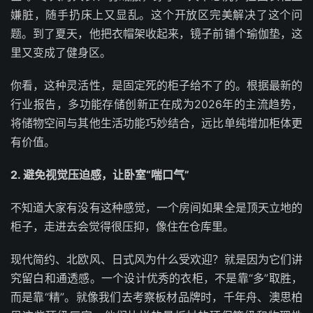
嫌脏，随手扔床上又显乱。这个开放区完美解决了这个问
题。到了夏天，他把衣帽架收起来，镜子前铺个瑜伽垫，这
里又变成了健身区。
你看，这种灵活性，是固定死的柜子给不了的。根据最新的
行业报告，多功能存储创新正在成为2026年的主流趋势，
将储物空间与其他生活功能巧妙结合，远比单纯增加柜体更
有价值。
2. 避免视觉压迫感，让卧室“喘口气”
不知道大家有没有这种感觉，一个房间如果全是顶天立地的
柜子，走进去会觉得很压抑，像住在仓库里。
现代简约、北欧风、日式风为什么受欢迎？就是因为它们讲
究留白和通透感。一个设计优秀的衣柜，不是靠“多”取胜，
而是靠“精”。就像我们去考察板材品牌时，千年舟、澳思柏