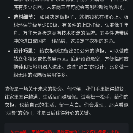
底有多少东西，未来两三年可能会有哪些新物品进场。
选材细节：
如果决定做柜子，就把钱花在核心上。板
材环保等级至少E0级，有条件的上ENF级，认准像千年
舟、万华禾香板这类有技术积淀的品牌。五金件选带缓
冲的进口或国内一线品牌，这决定了衣柜的寿命。
设计巧思：
给衣柜侧边留出20公分的薄柜，可以做成
站立化妆区或包包展示区。底部预留悬空，方便临时放
拖鞋和扫地机器人进出。这些“留白”的设计，比多做一
组无用的深隔板实用得多。
装修是一场关于未来的投资。有时候，我们手里握得越紧，
往家里塞得越满，生活反而越局促。试着松一松手，给你的
衣柜，也给自己的生活，留一点白。你会发现，那点看似
“浪费”的空间，才是日后住得舒心的关键。
免责声明：市场有风险，选择需谨慎！此文仅供参考，不作