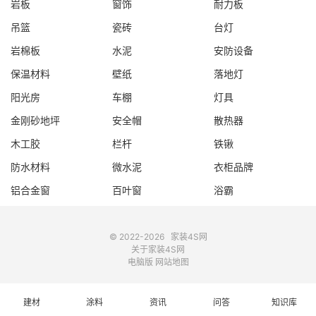
岩板
窗饰
耐力板
吊篮
瓷砖
台灯
岩棉板
水泥
安防设备
保温材料
壁纸
落地灯
阳光房
车棚
灯具
金刚砂地坪
安全帽
散热器
木工胶
栏杆
铁锹
防水材料
微水泥
衣柜品牌
铝合金窗
百叶窗
浴霸
© 2022-2026
家装4S网
关于家装4S网
电脑版
网站地图
建材
涂料
资讯
问答
知识库