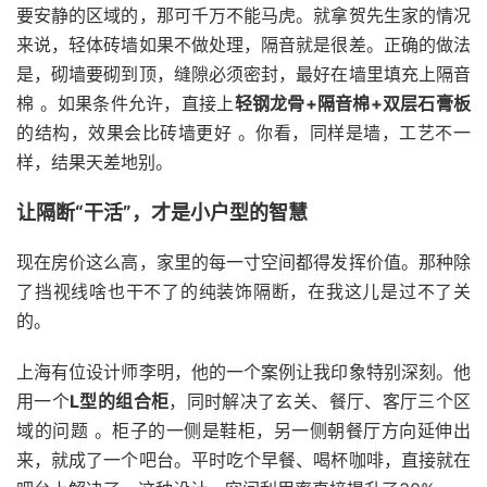
要安静的区域的，那可千万不能马虎。就拿贺先生家的情况
来说，轻体砖墙如果不做处理，隔音就是很差。正确的做法
是，砌墙要砌到顶，缝隙必须密封，最好在墙里填充上隔音
棉 。如果条件允许，直接上
轻钢龙骨+隔音棉+双层石膏板
的结构，效果会比砖墙更好 。你看，同样是墙，工艺不一
样，结果天差地别。
让隔断“干活”，才是小户型的智慧
现在房价这么高，家里的每一寸空间都得发挥价值。那种除
了挡视线啥也干不了的纯装饰隔断，在我这儿是过不了关
的。
上海有位设计师李明，他的一个案例让我印象特别深刻。他
用一个
L型的组合柜
，同时解决了玄关、餐厅、客厅三个区
域的问题 。柜子的一侧是鞋柜，另一侧朝餐厅方向延伸出
来，就成了一个吧台。平时吃个早餐、喝杯咖啡，直接就在