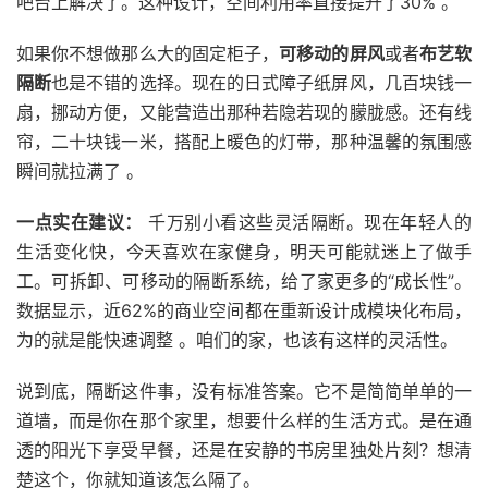
吧台上解决了。这种设计，空间利用率直接提升了30% 。
如果你不想做那么大的固定柜子，
可移动的屏风
或者
布艺软
隔断
也是不错的选择。现在的日式障子纸屏风，几百块钱一
扇，挪动方便，又能营造出那种若隐若现的朦胧感。还有线
帘，二十块钱一米，搭配上暖色的灯带，那种温馨的氛围感
瞬间就拉满了 。
一点实在建议：
千万别小看这些灵活隔断。现在年轻人的
生活变化快，今天喜欢在家健身，明天可能就迷上了做手
工。可拆卸、可移动的隔断系统，给了家更多的“成长性”。
数据显示，近62%的商业空间都在重新设计成模块化布局，
为的就是能快速调整 。咱们的家，也该有这样的灵活性。
说到底，隔断这件事，没有标准答案。它不是简简单单的一
道墙，而是你在那个家里，想要什么样的生活方式。是在通
透的阳光下享受早餐，还是在安静的书房里独处片刻？想清
楚这个，你就知道该怎么隔了。