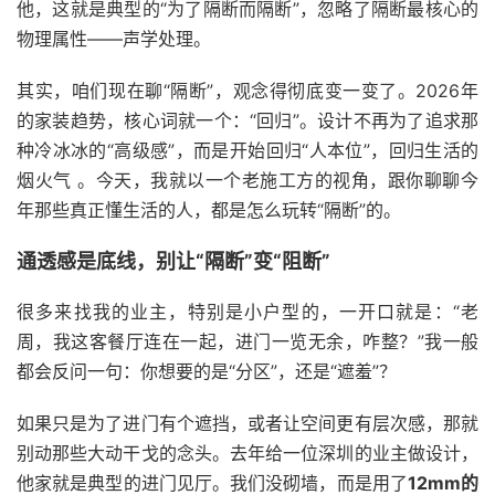
他，这就是典型的“为了隔断而隔断”，忽略了隔断最核心的
物理属性——声学处理。
其实，咱们现在聊“隔断”，观念得彻底变一变了。2026年
的家装趋势，核心词就一个：“回归”。设计不再为了追求那
种冷冰冰的“高级感”，而是开始回归“人本位”，回归生活的
烟火气 。今天，我就以一个老施工方的视角，跟你聊聊今
年那些真正懂生活的人，都是怎么玩转“隔断”的。
通透感是底线，别让“隔断”变“阻断”
很多来找我的业主，特别是小户型的，一开口就是：“老
周，我这客餐厅连在一起，进门一览无余，咋整？”我一般
都会反问一句：你想要的是“分区”，还是“遮羞”？
如果只是为了进门有个遮挡，或者让空间更有层次感，那就
别动那些大动干戈的念头。去年给一位深圳的业主做设计，
他家就是典型的进门见厅。我们没砌墙，而是用了
12mm的