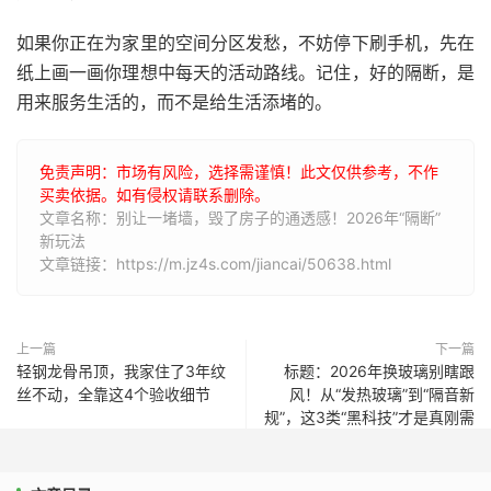
如果你正在为家里的空间分区发愁，不妨停下刷手机，先在
纸上画一画你理想中每天的活动路线。记住，好的隔断，是
用来服务生活的，而不是给生活添堵的。
免责声明：市场有风险，选择需谨慎！此文仅供参考，不作
买卖依据。如有侵权请联系删除。
文章名称：别让一堵墙，毁了房子的通透感！2026年“隔断”
新玩法
文章链接：https://m.jz4s.com/jiancai/50638.html
上一篇
下一篇
轻钢龙骨吊顶，我家住了3年纹
标题：2026年换玻璃别瞎跟
丝不动，全靠这4个验收细节
风！从“发热玻璃”到“隔音新
规”，这3类“黑科技”才是真刚需