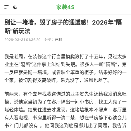
家装4S


别让一堵墙，毁了房子的通透感！2026年“隔
断”新玩法
2026-03-31 01:36:20
分类：
建材
我是老周，在装修这个行当里摸爬滚打了十五年，见过太多
业主在“隔断”这件事上纠结到失眠。很多人一听“隔断”，第
一反应就是砌一堵墙，或者装个笨重的柜子，结果好好的一
个家，被切割得支离破碎，采光没了，通风也差了。
前两天，有个去年找我咨询过的业主贺先生还给我发消息吐
槽，说他家当初为了在客厅隔出一间小书房，找工人砌了一
堵轻体墙。结果住进去才发现，这堵墙根本不隔声！客厅里
有人看电视，书房里听得一清二楚，想在书房静下心读会儿
书？门儿都没有 。他问我这到底是哪儿出了问题，我告诉