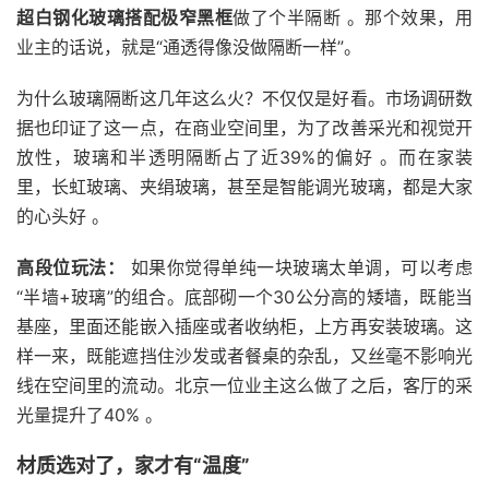
超白钢化玻璃搭配极窄黑框
做了个半隔断 。那个效果，用
业主的话说，就是“通透得像没做隔断一样”。
为什么玻璃隔断这几年这么火？不仅仅是好看。市场调研数
据也印证了这一点，在商业空间里，为了改善采光和视觉开
放性，玻璃和半透明隔断占了近39%的偏好 。而在家装
里，长虹玻璃、夹绢玻璃，甚至是智能调光玻璃，都是大家
的心头好 。
高段位玩法：
如果你觉得单纯一块玻璃太单调，可以考虑
“半墙+玻璃”的组合。底部砌一个30公分高的矮墙，既能当
基座，里面还能嵌入插座或者收纳柜，上方再安装玻璃。这
样一来，既能遮挡住沙发或者餐桌的杂乱，又丝毫不影响光
线在空间里的流动。北京一位业主这么做了之后，客厅的采
光量提升了40% 。
材质选对了，家才有“温度”