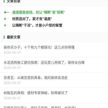
文章目录
通透感是底线，别让“隔断”变“阻断”
材质选对了，家才有“温度”
让隔断“干活”，才是小户型的智慧
最新文章
装修买沙子，十个有九个都踩坑！这几点你得懂
2026-08-07
水泥选购施工避坑指南：这玩意儿用错了，装修全白瞎
2026-08-07
沥青瓦：从被忽悠到真香，我的装修血泪史
2026-08-07
树脂瓦的真相：建材专家揭秘，别再被坑了
2026-08-07
彩钢瓦这玩意儿，用好了是宝，用不好，全是泪！