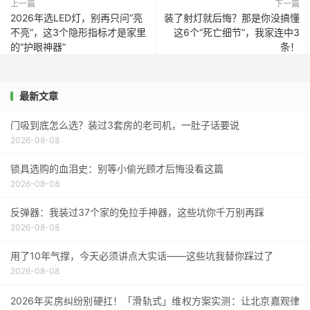
上一篇
下一篇
2026年选LED灯，别再只问“亮
装了射灯就后悔？那是你没搞懂
不亮”，这3个隐形指标才是家里
这6个“死亡细节”，我家连中3
的“护眼神器”
条！
最新文章
门吸到底怎么选？装过3套房的老司机，一肚子话要说
2026-08-08
锁具选购的血泪史：别等小偷光顾才后悔没看这篇
2026-08-08
反弹器：我装过37个家的免拉手神器，这些坑你千万别再踩
2026-08-08
用了10年气撑，今天必须讲点大实话——这些坑我替你踩过了
2026-08-08
2026年买房纠纷别硬扛！「滑轨式」维权方案实测：让北京嘉观律