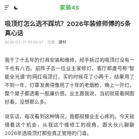
家装4S


吸顶灯怎么选不踩坑？2026年装修师傅的5条
真心话
2026-03-31 05:20:37
分类：
建材
我干了十五年的灯具安装和维修，经手拆过的吸顶灯没有一
千也有八百。前阵子去一位业主家修灯，客厅那盏号称“智
能全光谱”的网红吸顶灯，买的时候花了小两千，结果用了
不到一年，灯罩发黄得像用了十年的老烟枪，晚上一开灯，
整个屋子都透着一股廉价感。业主跟我说，当初就是看网图
好看，没想那么多。
说实话，每次看到这种情况，我都挺替业主心疼的。今天就
借着这个机会，从我这个维修工的视角，跟大伙儿聊聊
2026年选吸顶灯那些真正管用的门道。