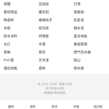
雨棚
花岗岩
灯带
建材用品
暖风机
智能锁
陶瓷砖
楼梯扶手
乳胶漆
衣柜
阳光房
微水泥
防水涂料
挤塑板
复合地板
台灯
水管
鲁丽家居
铁锹
窗帘
燃气热水器
PVC管
艺术漆
假山
强化地板
瓷砖
晾衣架
© 2022-2026
家装4S网
关于家装4S网
电脑版
网站地图
建材
涂料
资讯
问答
知识库