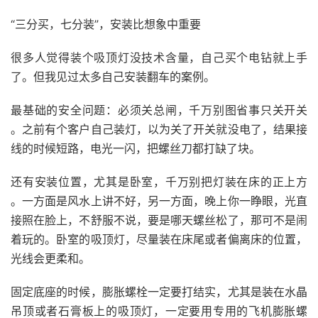
“三分买，七分装”，安装比想象中重要
很多人觉得装个吸顶灯没技术含量，自己买个电钻就上手
了。但我见过太多自己安装翻车的案例。
最基础的安全问题：必须关总闸，千万别图省事只关开关
。之前有个客户自己装灯，以为关了开关就没电了，结果接
线的时候短路，电光一闪，把螺丝刀都打缺了块。
还有安装位置，尤其是卧室，千万别把灯装在床的正上方
。一方面是风水上讲不好，另一方面，晚上你一睁眼，光直
接照在脸上，不舒服不说，要是哪天螺丝松了，那可不是闹
着玩的。卧室的吸顶灯，尽量装在床尾或者偏离床的位置，
光线会更柔和。
固定底座的时候，膨胀螺栓一定要打结实，尤其是装在水晶
吊顶或者石膏板上的吸顶灯，一定要用专用的飞机膨胀螺