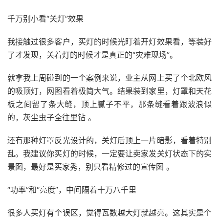
千万别小看“关灯”效果
我接触过很多客户，买灯的时候光盯着开灯效果看，等装好
了才发现，关着灯的时候才是真正的“灾难现场”。
就拿我上周碰到的一个案例来说，业主从网上买了个北欧风
的吸顶灯，网图看着极简大气。结果装到家里，灯罩和天花
板之间留了条大缝，顶上腻子不平，那条缝看着跟波浪似
的，灰尘虫子全往里钻 。
还有那种灯罩反光设计的，关灯后顶上一片暗影，看着特别
乱。我建议你买灯的时候，一定要让卖家发关灯状态下的实
景图，最好是买家秀，别只看精修过的宣传图 。
“功率”和“亮度”，中间隔着十万八千里
很多人买灯有个误区，觉得瓦数越大灯就越亮。这其实是个