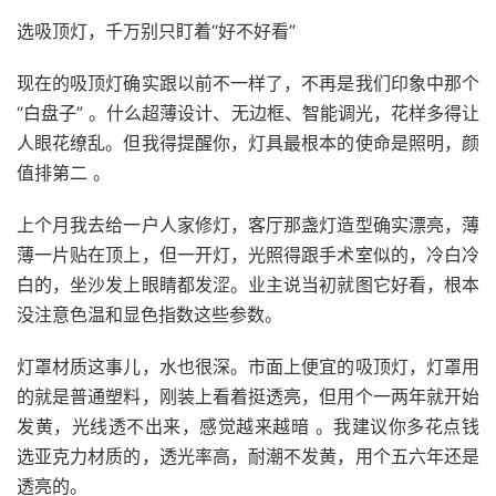
选吸顶灯，千万别只盯着“好不好看”
现在的吸顶灯确实跟以前不一样了，不再是我们印象中那个
“白盘子” 。什么超薄设计、无边框、智能调光，花样多得让
人眼花缭乱。但我得提醒你，灯具最根本的使命是照明，颜
值排第二 。
上个月我去给一户人家修灯，客厅那盏灯造型确实漂亮，薄
薄一片贴在顶上，但一开灯，光照得跟手术室似的，冷白冷
白的，坐沙发上眼睛都发涩。业主说当初就图它好看，根本
没注意色温和显色指数这些参数。
灯罩材质这事儿，水也很深。市面上便宜的吸顶灯，灯罩用
的就是普通塑料，刚装上看着挺透亮，但用个一两年就开始
发黄，光线透不出来，感觉越来越暗 。我建议你多花点钱
选亚克力材质的，透光率高，耐潮不发黄，用个五六年还是
透亮的。