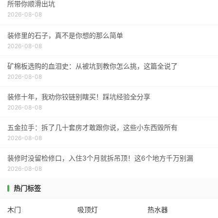
所带你顺滑出坑
2026-08-08
装修里的石子，真不是你想的那么简单
2026-08-08
矿棉板选购的血泪史：从被坑到教你怎么挑，这篇全说了
2026-08-08
装修十年，我劝你铰链别瞎买！踩坑经验全分享
2026-08-08
五金拉手：拆了几十套房才敢跟你说，这些小东西毁所有
2026-08-08
装修时没留检修口，入住3个月就拆吊顶！这6个地方千万别漏
2026-08-08
热门标签
木门
吸顶灯
热水器