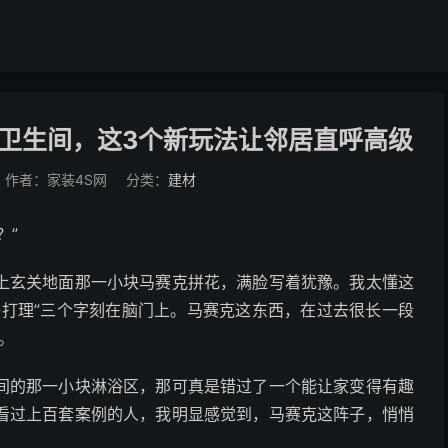
贴卫生间，这3个新玩法让邻居直呼高级
作者：家装4S网
分类：
建材
？”
上玄关地面那一小块马赛克拼花，满脸写着犹豫。我太懂这
好打理”三个字刻在脑门上。马赛克这东西，在过去很长一段
。
间的那一小块淋浴区，那可真是错过了一个能让家变得有趣
看过上百套案例的人，我明显感觉到，马赛克这阵子，悄悄