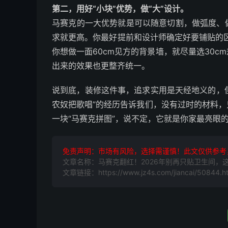
第二，用好“小块”优势，做“大”设计。
马赛克的一大优势就是可以随意切割，做弧度、
求就更高。你最好提前和设计师确定好要铺贴的
你想做一面60cm见方的背景墙，就尽量选30
出来的效果也更整齐统一。
说到底，装修这件事，追求实用是天经地义的，但
农奴把歌唱”的经历告诉我们，没有过时的材料
一块“马赛克拼图”，说不定，它就是你家最亮眼
免责声明：市场有风险，选择需谨慎！此文仅供参考
文章名称：马赛克翻红！2026年别再只贴卫生间，
文章链接：https://www.jz4s.com/jiancai/50844.h