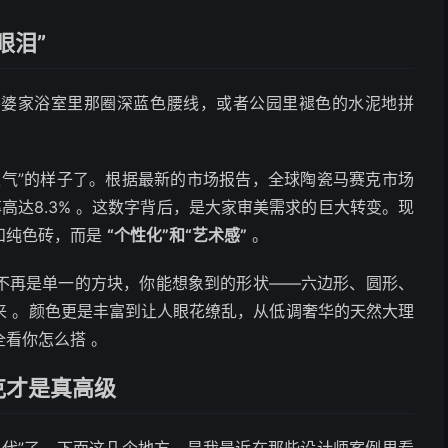
眼泪”
外婆家浴室里那圈深蓝色腰线，或者公园里褪色的水泥地拼
土气”的样子了。根据最新的市场报告，全球陶瓷马赛克市场
率高达8.3% 。这数字背后，是大家审美需求的巨大转变。现
和纯色砖，而是
“个性化”和“艺术感”
。
不再是单一的方块，你能想象到的形状——六边形、圆形、
来 。颜色更是丰富到让人眼花缭乱，从低调奢华的天然大理
看你怎么搭 。
克才是真高级