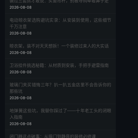
装过三套房才敢说：买窗帘杆，别被导购牵着鼻子走
2026-08-08
电动晾衣架选购避坑实录：从安装到使用，这些细节
千万注意
2026-08-08
晾衣架，装不对天天想拆！一个装修过来人的大实话
2026-08-08
卫浴挂件挑选秘籍：从材质到安装，手把手避雷指南
2026-08-08
玻璃门夹买错悔三年？扒一扒五金店里不会告诉你的
那些坑
2026-08-08
地弹簧这些坑，我替你踩过了——十年老工头的闭眼
入指南
2026-08-08
闭门器这点破事：从摔门到静音的装修必修课