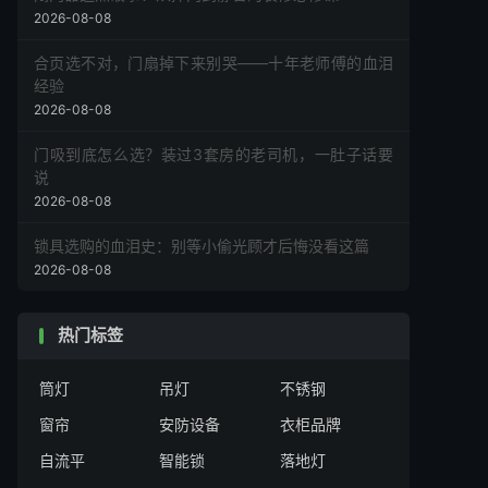
2026-08-08
合页选不对，门扇掉下来别哭——十年老师傅的血泪
经验
2026-08-08
门吸到底怎么选？装过3套房的老司机，一肚子话要
说
2026-08-08
锁具选购的血泪史：别等小偷光顾才后悔没看这篇
2026-08-08
热门标签
筒灯
吊灯
不锈钢
窗帘
安防设备
衣柜品牌
自流平
智能锁
落地灯