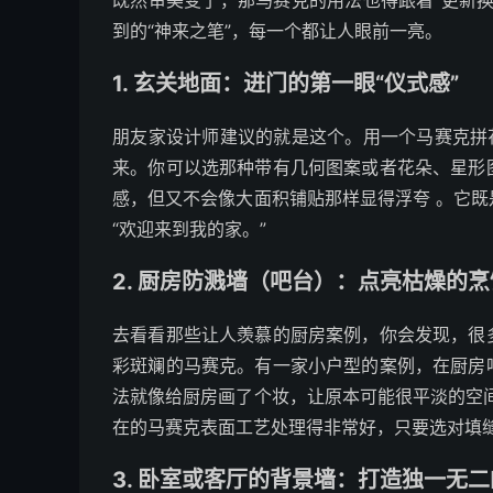
既然审美变了，那马赛克的用法也得跟着“更新
到的“神来之笔”，每一个都让人眼前一亮。
1. 玄关地面：进门的第一眼“仪式感”
朋友家设计师建议的就是这个。用一个马赛克拼
来。你可以选那种带有几何图案或者花朵、星形
感，但又不会像大面积铺贴那样显得浮夸 。它
“欢迎来到我的家。”
2. 厨房防溅墙（吧台）：点亮枯燥的
去看看那些让人羡慕的厨房案例，你会发现，很
彩斑斓的马赛克。有一家小户型的案例，在厨房
法就像给厨房画了个妆，让原本可能很平淡的空
在的马赛克表面工艺处理得非常好，只要选对填缝
3. 卧室或客厅的背景墙：打造独一无二