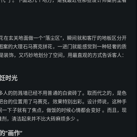
换代”了。下面这几个地方，是我最近在那些设计师案例里看
花在玄关地面做一个“落尘区”，瞬间就和客厅的地板区分开
图案的大理石马赛克拼花，一进门就能感觉到一种轻奢的质
既是装饰，又巧妙地划分了空间，用最直观的方式告诉客人：
烹饪时光
多人的防溅墙已经不用普通的白瓷砖了。取而代之的，是色
吧台的位置用了马赛克，效果特别出彩。设计师说，这种手
间一下子就有了焦点，做饭的时候心情都会变好 。而且，现
剂，清洁起来并不比大砖麻烦多少 。
的“画作”