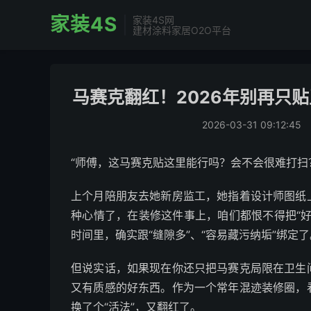
家装4S
家装4S网
建材涂料家居O2O平台
马赛克翻红！2026年别再只
2026-03-31 09:12:45
“师傅，这马赛克贴这里能行吗？会不会很难打扫
上个月陪朋友去她新房监工，她指着设计师图纸
种心情了，在装修这件事上，咱们都恨不得把“
时间里，确实跟“缝隙多”、“容易藏污纳垢”绑定了
但说实话，如果现在你还只把马赛克局限在卫生
又有质感的好东西。作为一个常年混迹装修圈，
换了个“活法”，又翻红了。