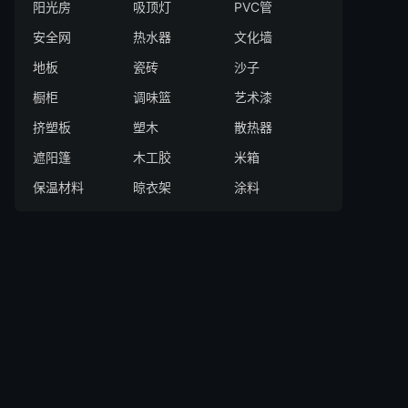
阳光房
吸顶灯
PVC管
安全网
热水器
文化墙
地板
瓷砖
沙子
橱柜
调味篮
艺术漆
挤塑板
塑木
散热器
遮阳篷
木工胶
米箱
保温材料
晾衣架
涂料