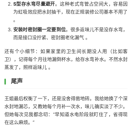
S型存水弯尽量避开
。这种老式弯管占空间大，容易因
为虹吸效应把水封抽干，现在正规装修公司基本不用了
。
安装时密封圈一定要到位
。很多返味儿不是没存水弯，
而是接口没拧紧、密封圈老化漏气 。
还有个小细节：如果家里的卫生间长期没人用（比如客
卫），记得每个月往地漏倒杯水，给存水弯补水。不然水封
蒸发了，照样返味儿 。
尾声
王姐最后权衡了一下，还是没舍得凿地砖。我给她换了个深
水封地漏芯，又教她每个月补一次水，味儿确实淡了不少。
但她每次见我都念叨：“早知道水电阶段就盯住了，省得现
在这么麻烦。”