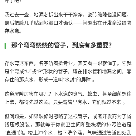
冲了吧！”
我过去一查，地漏芯拆出来干干净净，瓷砖缝隙也没问题。
最后把脸几乎贴到地漏口才确认——问题出在开发商没给装
存水弯
。
那个弯弯绕绕的管子，到底有多重要？
存水弯这东西，名字听着挺专业，其实看一眼就懂了。它就
是个弯成“U”或“P”形状的管子，蹲在排水管和地漏之间，靠
存住的那点水，形成一道叫“水封”的屏障 。
这道屏障厉害在哪儿？下水道的臭气、蚊虫、甚至细菌想往
上窜，都得先过这关。只要弯管里有水，它们就过不来 。
但问题是，如果装修时忽略了这根管子，或者开发商为了省
钱压根没装，那就等于你家卫生间和整栋楼的排污管道是
“直通”的。楼上冲个水，楼下洗个澡，气味通过管道四处乱