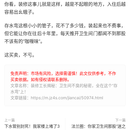
你看，装修这事儿就是这样，越是不起眼的地方，入住后越
容易出幺蛾子。
存水弯这根小小的管子，花不了多少钱，装起来也不费事，
但它能让你在往后十年里，每天推开卫生间门都闻不到那股
不该有的“咖喱味”。
这买卖，不亏。
免责声明：市场有风险，选择需谨慎！此文仅供参考，不作
买卖依据。如有侵权请联系删除。
文章名称：装修工长揭秘：卫生间不臭的秘密，全在这个“存
水弯”上！
文章链接：https://m.jz4s.com/jiancai/50974.html
上一篇
下一篇
下水管别封死！我家楼上堵了3
法兰圈：你家卫生间那股“迷之