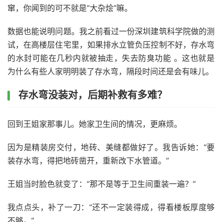
窜，你闻到的可不就是“大杂烩”嘛。
数据也能说明问题。我之前看过一份深圳建筑科学院做的测
试，在高楼层住宅里，如果排水立管负压控制不好，存水弯
的水封可能在几秒内就被抽走，失去防臭功能 。这也就是
为什么有些人家明明装了存水弯，隔段时间还是会有味儿。
存水弯没装对，后期补救有多难？
回到王姐家那事儿。她家卫生间的情况，更麻烦。
因为是精装房交付，地砖、美缝都做好了。我告诉她：“要
装存水弯，得把地砖凿开，重新改下水管道。”
王姐当时脸色就变了：“那不是等于卫生间重装一遍？”
我点点头，补了一刀：“还不一定装得成，得看楼板厚度够
不够。”