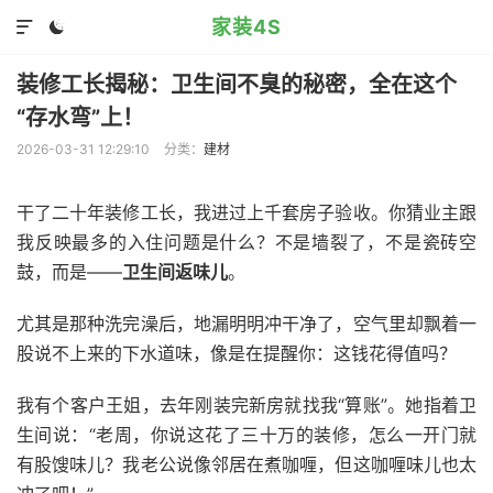
家装4S


装修工长揭秘：卫生间不臭的秘密，全在这个
“存水弯”上！
2026-03-31 12:29:10
分类：
建材
干了二十年装修工长，我进过上千套房子验收。你猜业主跟
我反映最多的入住问题是什么？不是墙裂了，不是瓷砖空
鼓，而是——
卫生间返味儿
。
尤其是那种洗完澡后，地漏明明冲干净了，空气里却飘着一
股说不上来的下水道味，像是在提醒你：这钱花得值吗？
我有个客户王姐，去年刚装完新房就找我“算账”。她指着卫
生间说：“老周，你说这花了三十万的装修，怎么一开门就
有股馊味儿？我老公说像邻居在煮咖喱，但这咖喱味儿也太