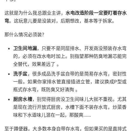
这就是为什么我总跟业主讲，
水电改造阶段一定要盯着存水
弯
。这玩意儿要是没装对，后期想改，基本等于拆家。
那什么情况必须装？
卫生间地漏
，只要不是同层排水、开发商没预装存水弯
的，必须在改水电时加上。别指望那种防臭地漏芯能完
全替代，效果差远了 。
洗手盆
，很多成品洗手盆自带的是简易存水弯，密封性
一般。如果你家排水管直接插进立管，建议换成P型或
瓶式存水弯，既防臭又好清掏 。
厨房水槽
，别觉得厨房没卫生间味儿大就不重视。尤其
是现在流行开放式厨房，水槽下面不装存水弯，炒菜香
味和下水道味儿混在一起，那酸爽……
至于蹲便器，大多数本身自带存水弯，但如果买的是直排式