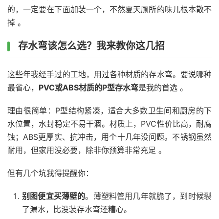
的，一定要在下面加装一个，不然夏天厕所的味儿根本散不
掉 。
存水弯该怎么选？我来教你这几招
这些年我经手过的工地，用过各种材质的存水弯。要说哪种
最省心，
PVC或ABS材质的P型存水弯
是我的首选 。
理由很简单：P型结构紧凑，适合大多数卫生间和厨房的下
水位置，水封稳定不易干涸。材质上，PVC性价比高，耐腐
蚀；ABS更厚实、抗冲击，用个十几年没问题。不锈钢虽然
耐用，但家用没必要，除非你预算非常充足 。
但有几个坑我得提醒你：
别图便宜买薄壁的
。薄塑料管用几年就脆了，到时候裂
了漏水，比没装存水弯还糟心。