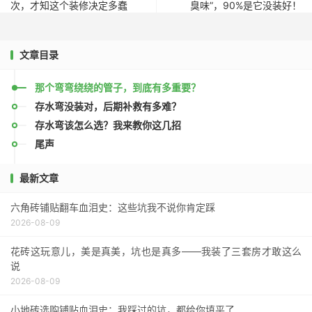
次，才知这个装修决定多蠢
臭味”，90%是它没装好！
文章目录
那个弯弯绕绕的管子，到底有多重要？
存水弯没装对，后期补救有多难？
存水弯该怎么选？我来教你这几招
尾声
最新文章
六角砖铺贴翻车血泪史：这些坑我不说你肯定踩
2026-08-09
花砖这玩意儿，美是真美，坑也是真多——我装了三套房才敢这么
说
2026-08-09
小地砖选购铺贴血泪史：我踩过的坑，都给你填平了