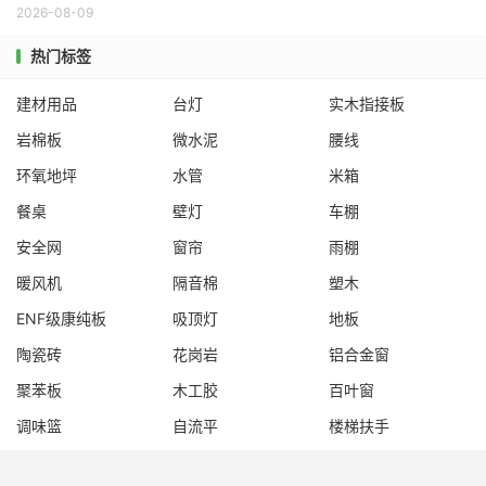
2026-08-09
热门标签
建材用品
台灯
实木指接板
岩棉板
微水泥
腰线
环氧地坪
水管
米箱
餐桌
壁灯
车棚
安全网
窗帘
雨棚
暖风机
隔音棉
塑木
ENF级康纯板
吸顶灯
地板
陶瓷砖
花岗岩
铝合金窗
聚苯板
木工胶
百叶窗
调味篮
自流平
楼梯扶手