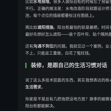
比如
水电预埋
。很多人装阳台柜的时候忘了预留
不行。正确的做法是：水电改造阶段就跟设计师
池，每个点位的插座都要标注在图纸上。
再比如
遮阳措施
。阳台柜最怕的就是暴晒，时间
最好先想好怎么遮阳——装个百叶帘、贴个隔热
还有
沟通不到位
的问题。我就见过一个案例，业
不上，只能返工重做，白花了冤枉钱。
装修，是跟自己的生活习惯对话
说了这么多技术层面的东西，其实我想表达的核
生活需求
。
你家是不是总有几把拖把没地方放？换季的被褥
阳台柜都能解决。