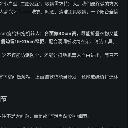
“小户型+二胎家庭”，收纳需求特别大。我们最终做的方案
家人高兴坏了——洗衣、晾晒、清洁工具收纳，一个阳台全搞
0cm宽给扫拖机器人；
台面做90cm高
，既能折叠衣物又能
；
侧边留15-20cm窄柜
，配合洞洞板收纳衣架、清洁工具。
。这不仅能防潮防尘，还能让扫地机器人自由进出，简直不
窗下空间做矮柜，上面铺软垫能当沙发，还能放绿植打造休
细节
往不是大问题，而是那些“想当然”的小细节。