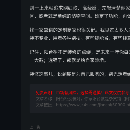
别一上来就追求网红款、高级感，先想清楚你
区，或者就是单纯的储物空间。确定了功能，再
找一家靠谱的定制商家也很关键。我见过太多人
装不专业，用着各种别扭。有些钱能省，有些钱
记住，阳台柜不是装修的点缀，是未来十年你每
一大截；选错了，那就是给自家添堵。
装修这事儿，说到底是为自己服务的，别光想着
免责声明：市场有风险，选择需谨慎！此文仅供参考
文章名称：阳台柜没装对，你家阳台就是杂货铺（附2
文章链接：https://www.jz4s.com/jiancai/50990.h
上一篇