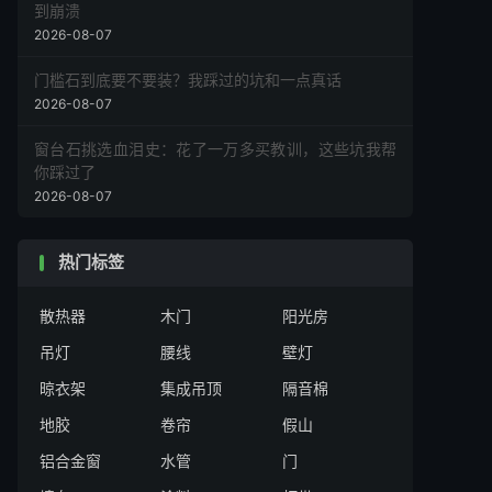
到崩溃
2026-08-07
门槛石到底要不要装？我踩过的坑和一点真话
2026-08-07
窗台石挑选血泪史：花了一万多买教训，这些坑我帮
你踩过了
2026-08-07
热门标签
散热器
木门
阳光房
吊灯
腰线
壁灯
晾衣架
集成吊顶
隔音棉
地胶
卷帘
假山
铝合金窗
水管
门