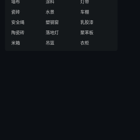
墙布
涂料
灯带
瓷砖
水景
车棚
安全绳
塑钢窗
乳胶漆
陶瓷砖
落地灯
聚苯板
米箱
吊篮
衣柜