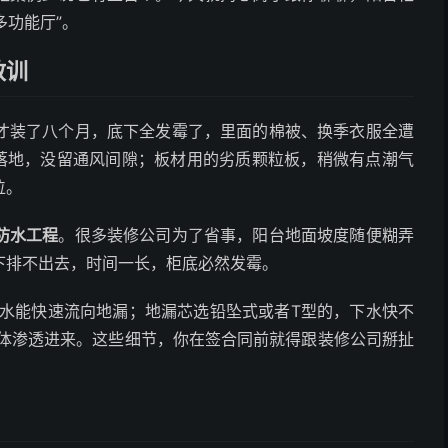
多功能厅”。
教训
才装了八个月，底下全发霉了，里面的棉被、换季衣服全遭
接落地，没留通风间隙；板材用的劣质颗粒板，稍微有点潮气
位。
防水工程
。很多装修公司为了省事，阳台地面坡度随便糊弄
下排不出去，时间一长，柜底必然发霉。
让水能快速流向地漏；地漏芯选铅坠式或者T型的，下水快不
墙体渗透进来。这些细节，你在签合同前就得跟装修公司掰扯