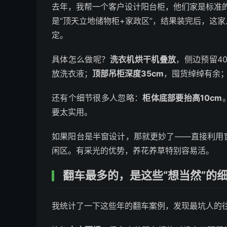
去年，我帮一个客户设计阳台柜，他们家是标准的
是“顶天立地储物柜+家政区”，结果装完后，这
定。
具体怎么做呢？
洗衣机烘干机叠放
，侧边预留4
放洗衣液；
顶部吊柜深度35cm
，囤货绰绰有余
还有个细节很多人忽略：
柜体底部要抬高10cm
要太实用。
如果阳台是半窗设计，那就更妙了——直接利用
闲区。有采光的优势，养花养草特别容易活。
翻车最多的，是这些“想当然”的
我统计了一下这些年的翻车案例，发现最坑人的往