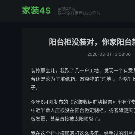
家装4S
家装4S网
建材涂料家居O2O平台
阳台柜没装对，你家阳台就
2026-03-31 13:08:06
装修那会儿，我跑了几十户工地，发现一个有意
台还是沦为了堆纸箱、放杂物的“荒地”。为啥？
子。
今年6月刚发布的《家装收纳趋势报告》里有个
中近半数人压根没在阳台做定制柜，或者随便买
板发霉、甚至直接被太阳晒裂了。
我在这个行业摸爬滚打这么多年，经手过的阳台