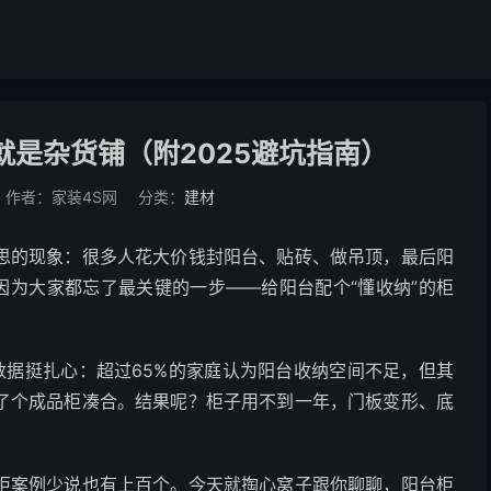
是杂货铺（附2025避坑指南）
作者：家装4S网
分类：
建材
思的现象：很多人花大价钱封阳台、贴砖、做吊顶，最后阳
因为大家都忘了最关键的一步——给阳台配个“懂收纳”的柜
数据挺扎心：超过65%的家庭认为阳台收纳空间不足，但其
了个成品柜凑合。结果呢？柜子用不到一年，门板变形、底
柜案例少说也有上百个。今天就掏心窝子跟你聊聊，阳台柜