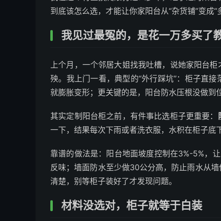
到底该怎么选，才能让你家阳台从“杂货铺”变成“
我见过最冤的，是花一万多买了
上个月，一个邻居大姐找我吐槽，说她家阳台柜
殃。我上门一看，典型的“外行踩坑”：柜子直
就膨胀变形；更关键的是，阳台防水压根没做到
其实定制阳台柜之前，有件事比选柜子更重要：
一下，结果每次下雨或者洗衣服，水积在柜子底
靠谱的做法是：阳台地面坡度控制在3%-5%，
反味；墙面防水至少做30公分高，防止雨水从
清楚，别等柜子装好了才发现问题。
材料没选对，柜子就等于白装