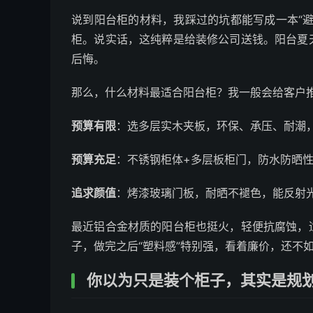
说到阳台柜的材料，我踩过的坑都能写成一本“
柜。说实话，这纯粹是给装修公司送钱。阳台夏
后悔。
那么，什么材料最适合阳台柜？我一般会给客户
预算有限
：选多层实木夹板，环保、承压、耐潮
预算充足
：不锈钢柜体+多层板柜门，防水防晒
追求颜值
：烤漆玻璃门板，耐晒不褪色，能反射光
最近铝合金材质的阳台柜也挺火，轻便抗腐蚀，
子，做完之后“塑料感”特别强，看着廉价，还不
你以为只是装个柜子，其实是规