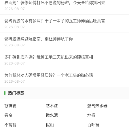
界面剂：装修师傅打死不愿说的秘密，今天全给你抖出来
2026-08-07
瓷砖背胶的水有多深？干了一辈子的瓦工师傅酒后吐真言
2026-08-07
瓷砖胶选购避坑指南：别让师傅坑了你
2026-08-07
多孔砖到底咋选？我蹲工地三天扒出来的硬核真相
2026-08-07
为何我总劝人砌墙用轻质砖？一个老工头的掏心话
2026-08-07
热门标签
镀锌管
艺术漆
燃气热水器
卷帘
微水泥
地板
不锈钢
假山
百叶窗