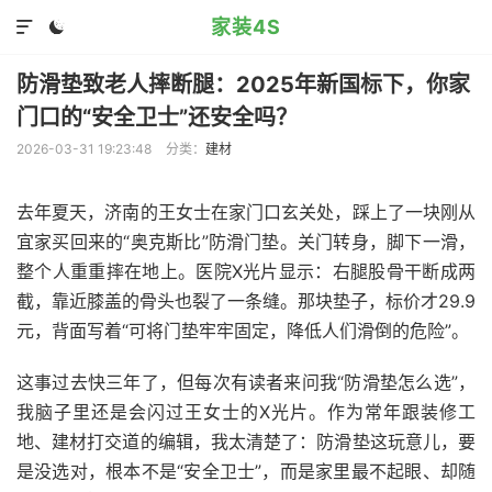
家装4S


防滑垫致老人摔断腿：2025年新国标下，你家
门口的“安全卫士”还安全吗？
2026-03-31 19:23:48
分类：
建材
去年夏天，济南的王女士在家门口玄关处，踩上了一块刚从
宜家买回来的“奥克斯比”防滑门垫。关门转身，脚下一滑，
整个人重重摔在地上。医院X光片显示：右腿股骨干断成两
截，靠近膝盖的骨头也裂了一条缝。那块垫子，标价才29.9
元，背面写着“可将门垫牢牢固定，降低人们滑倒的危险”。
这事过去快三年了，但每次有读者来问我“防滑垫怎么选”，
我脑子里还是会闪过王女士的X光片。作为常年跟装修工
地、建材打交道的编辑，我太清楚了：防滑垫这玩意儿，要
是没选对，根本不是“安全卫士”，而是家里最不起眼、却随