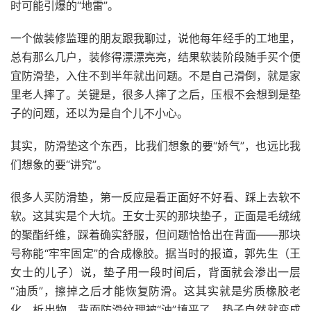
时可能引爆的“地雷”。
一个做装修监理的朋友跟我聊过，说他每年经手的工地里，
总有那么几户，装修得漂漂亮亮，结果软装阶段随手买个便
宜防滑垫，入住不到半年就出问题。不是自己滑倒，就是家
里老人摔了。关键是，很多人摔了之后，压根不会想到是垫
子的问题，还以为是自个儿不小心。
其实，防滑垫这个东西，比我们想象的要“娇气”，也远比我
们想象的要“讲究”。
很多人买防滑垫，第一反应是看正面好不好看、踩上去软不
软。这其实是个大坑。王女士买的那块垫子，正面是毛绒绒
的聚酯纤维，踩着确实舒服，但问题恰恰出在背面——那块
号称能“牢牢固定”的合成橡胶。据当时的报道，郭先生（王
女士的儿子）说，垫子用一段时间后，背面就会渗出一层
“油质”，擦掉之后才能恢复防滑。这其实就是劣质橡胶老
化、析出物，背面防滑纹理被“油”填平了，垫子自然就变成