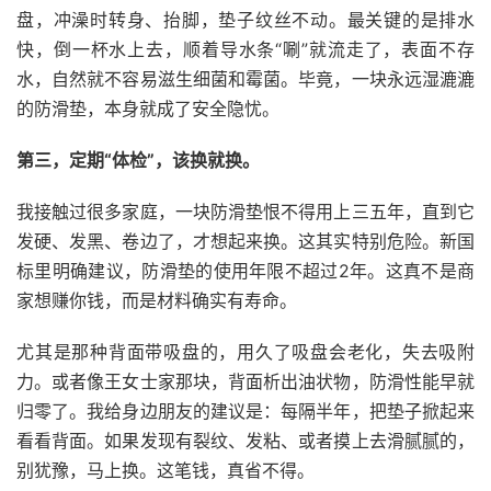
盘，冲澡时转身、抬脚，垫子纹丝不动。最关键的是排水
快，倒一杯水上去，顺着导水条“唰”就流走了，表面不存
水，自然就不容易滋生细菌和霉菌。毕竟，一块永远湿漉漉
的防滑垫，本身就成了安全隐忧。
第三，定期“体检”，该换就换。
我接触过很多家庭，一块防滑垫恨不得用上三五年，直到它
发硬、发黑、卷边了，才想起来换。这其实特别危险。新国
标里明确建议，防滑垫的使用年限不超过2年。这真不是商
家想赚你钱，而是材料确实有寿命。
尤其是那种背面带吸盘的，用久了吸盘会老化，失去吸附
力。或者像王女士家那块，背面析出油状物，防滑性能早就
归零了。我给身边朋友的建议是：每隔半年，把垫子掀起来
看看背面。如果发现有裂纹、发粘、或者摸上去滑腻腻的，
别犹豫，马上换。这笔钱，真省不得。