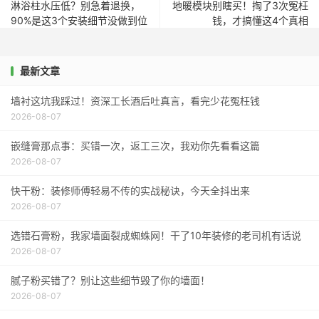
淋浴柱水压低？别急着退换，
地暖模块别瞎买！掏了3次冤枉
90%是这3个安装细节没做到位
钱，才搞懂这4个真相
最新文章
墙衬这坑我踩过！资深工长酒后吐真言，看完少花冤枉钱
2026-08-07
嵌缝膏那点事：买错一次，返工三次，我劝你先看看这篇
2026-08-07
快干粉：装修师傅轻易不传的实战秘诀，今天全抖出来
2026-08-07
选错石膏粉，我家墙面裂成蜘蛛网！干了10年装修的老司机有话说
2026-08-07
腻子粉买错了？别让这些细节毁了你的墙面！
2026-08-07