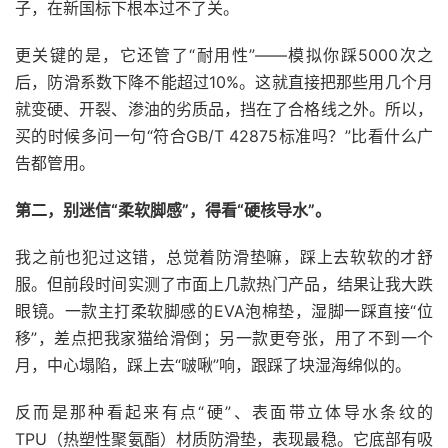
子，在新国标下根本过不了关。
更关键的是，它还管了“耐用性”——模拟你踩5000次之
后，防滑系数下降不能超过10%。这就直接把那些用几个月
就变硬、开裂、渗油的劣质品，挡在了合格线之外。所以，
买的时候多问一句“符合GB/T 42875标准吗？”比看什么广
告都管用。
第二，别迷信“柔软脚感”，得看“硬核导水”。
我之前也犯过这错，总觉着防滑垫嘛，踩上去软软的才舒
服。但前段时间实测了市面上几款热门产品，结果让我大跌
眼镜。一款主打柔软脚感的EVA泡棉垫，湿脚一踩直接“位
移”，差点把我家猫给滑倒；另一款更夸张，用了不到一个
月，中心塌陷，踩上去“啵啾”响，跟踩了块湿海绵似的。
反而是那种看起来有点“硬”、表面带立体导水条纹的
TPU（热塑性聚氨酯）材质防滑垫，表现最稳。它底部有吸