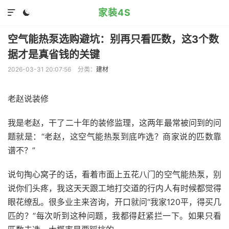
家装4S


空气能热泵选购避坑：别再只看匹数，这3个数
据才是真省钱的关键
2026-03-31 20:07:56
分类：
建材
老赵说装修
我是老赵，干了二十年的装修监理，这两年最常被问到的问
题就是：“老赵，这空气能热泵到底咋选？商家说的匹数靠
谱不？”
说句掏心窝子的话，看着市面上五花八门的空气能热泵，别
说你们头疼，我这天天跟工地打交道的行内人有时候都觉得
眼花缭乱。很多业主来咨询，开口就问“我家120平，得买几
匹的？”每次听到这种问题，我都得赶紧拦一下。如果只看