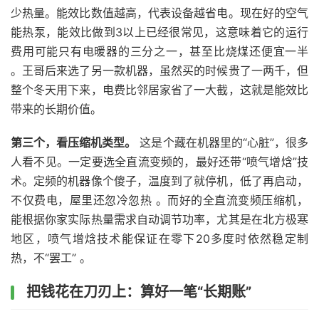
少热量。能效比数值越高，代表设备越省电。现在好的空气
能热泵，能效比做到3以上已经很常见，这意味着它的运行
费用可能只有电暖器的三分之一，甚至比烧煤还便宜一半
。王哥后来选了另一款机器，虽然买的时候贵了一两千，但
整个冬天用下来，电费比邻居家省了一大截，这就是能效比
带来的长期价值。
第三个，看压缩机类型。
这是个藏在机器里的“心脏”，很多
人看不见。一定要选全直流变频的，最好还带“喷气增焓”技
术。定频的机器像个傻子，温度到了就停机，低了再启动，
不仅费电，屋里还忽冷忽热 。而好的全直流变频压缩机，
能根据你家实际热量需求自动调节功率，尤其是在北方极寒
地区，喷气增焓技术能保证在零下20多度时依然稳定制
热，不“罢工” 。
把钱花在刀刃上：算好一笔“长期账”