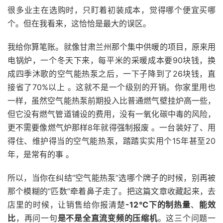
很多业主在选购时，只盯着初装成本，觉得哪个便宜买哪
个。但在我看来，这恰恰是最大的误区。
我给你算笔账。就像甘肃兰州那个集中供暖的项目，原来用
电锅炉，一个冬天下来，每平米的采暖成本要90块钱，换
成四季沐歌的空气能热泵之后，一下子降到了26块钱，直
接省了70%以上 。这就不是一个级别的开销。你家里用也
一样，虽然空气能热泵前期投入比普通燃气壁挂炉高一些，
但它没有燃气管道铺设的费用，没有一氧化碳中毒的风险，
更不需要像燃气炉那样8年就得强制报废 。一台装好了、用
得住、维护得当的空气能热泵，踏踏实实用个15年甚至20
年，是常有的事 。
所以，当你在纠结“空气能热泵”选哪个牌子的时候，别再被
那个模糊的“匹数”牵着鼻子走了。把这篇文章收藏起来，去
店里的时候，让销售给你报清楚
-12℃下的制热量
、
能效
比
，再问一句
是不是全直流变频的压缩机
。这三个问题一