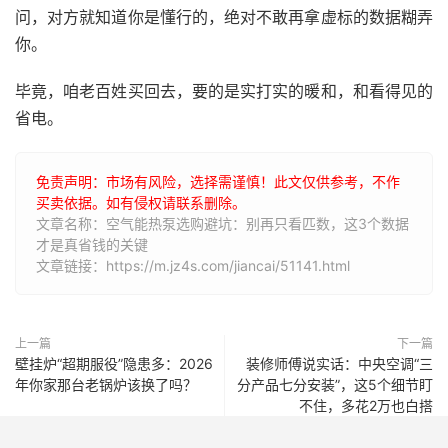
问，对方就知道你是懂行的，绝对不敢再拿虚标的数据糊弄
你。
毕竟，咱老百姓买回去，要的是实打实的暖和，和看得见的
省电。
免责声明：市场有风险，选择需谨慎！此文仅供参考，不作
买卖依据。如有侵权请联系删除。
文章名称：空气能热泵选购避坑：别再只看匹数，这3个数据
才是真省钱的关键
文章链接：https://m.jz4s.com/jiancai/51141.html
上一篇
下一篇
壁挂炉“超期服役”隐患多：2026
装修师傅说实话：中央空调“三
年你家那台老锅炉该换了吗？
分产品七分安装”，这5个细节盯
不住，多花2万也白搭