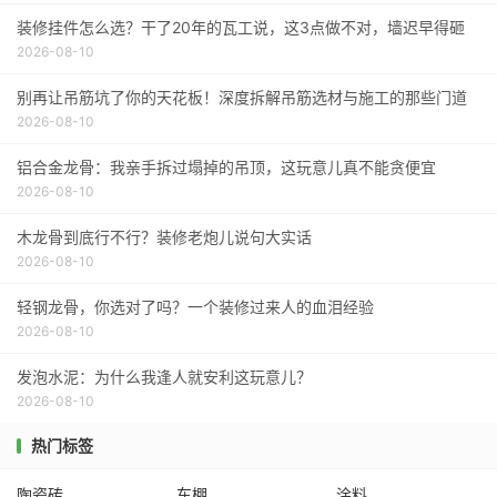
装修挂件怎么选？干了20年的瓦工说，这3点做不对，墙迟早得砸
2026-08-10
别再让吊筋坑了你的天花板！深度拆解吊筋选材与施工的那些门道
2026-08-10
铝合金龙骨：我亲手拆过塌掉的吊顶，这玩意儿真不能贪便宜
2026-08-10
木龙骨到底行不行？装修老炮儿说句大实话
2026-08-10
轻钢龙骨，你选对了吗？一个装修过来人的血泪经验
2026-08-10
发泡水泥：为什么我逢人就安利这玩意儿？
2026-08-10
热门标签
陶瓷砖
车棚
涂料