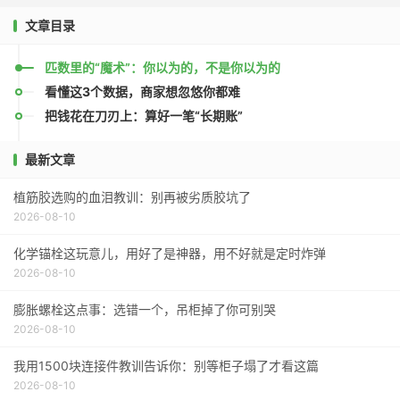
文章目录
匹数里的“魔术”：你以为的，不是你以为的
看懂这3个数据，商家想忽悠你都难
把钱花在刀刃上：算好一笔“长期账”
最新文章
植筋胶选购的血泪教训：别再被劣质胶坑了
2026-08-10
化学锚栓这玩意儿，用好了是神器，用不好就是定时炸弹
2026-08-10
膨胀螺栓这点事：选错一个，吊柜掉了你可别哭
2026-08-10
我用1500块连接件教训告诉你：别等柜子塌了才看这篇
2026-08-10