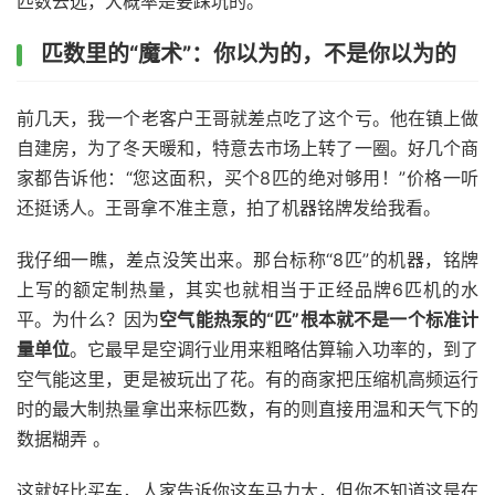
匹数去选，大概率是要踩坑的。
匹数里的“魔术”：你以为的，不是你以为的
前几天，我一个老客户王哥就差点吃了这个亏。他在镇上做
自建房，为了冬天暖和，特意去市场上转了一圈。好几个商
家都告诉他：“您这面积，买个8匹的绝对够用！”价格一听
还挺诱人。王哥拿不准主意，拍了机器铭牌发给我看。
我仔细一瞧，差点没笑出来。那台标称“8匹”的机器，铭牌
上写的额定制热量，其实也就相当于正经品牌6匹机的水
平。为什么？因为
空气能热泵的“匹”根本就不是一个标准计
量单位
。它最早是空调行业用来粗略估算输入功率的，到了
空气能这里，更是被玩出了花。有的商家把压缩机高频运行
时的最大制热量拿出来标匹数，有的则直接用温和天气下的
数据糊弄 。
这就好比买车，人家告诉你这车马力大，但你不知道这是在