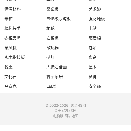
保温材料
桑拿板
艺术漆
米箱
ENF级康纯板
强化地板
楼梯扶手
地毯
电钻
衣柜品牌
岩棉板
隔音棉
暖风机
散热器
卷帘
实木指接板
壁灯
窗帘
餐桌
人造石台面
塑木
文化石
鲁丽家居
窗饰
马赛克
LED灯
安全绳
© 2022-2026
家装4S网
关于家装4S网
电脑版
网站地图