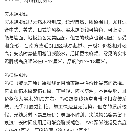
### 一、材质性能对比
实木踢脚线
实木踢脚线以天然木材制成，纹理自然，质感温润，尤其适
合中式、美式、日式等风格。实木踢脚线可染色、可上漆，
能与墙面、地板颜色完美匹配。但它的缺点也很明显：易受
潮变形，在南方或近厨卫区域易起拱、开裂；价格相对较
高；安装时需使用枪钉或胶水，后期更换麻烦。常见的实木
踢脚线高度通常在6~12厘米，厚度约1.2~1.8厘米。
PVC踢脚线
PVC（聚氯乙烯）踢脚线是目前家装中性价比最高的选择。
它表面仿木纹或仿石纹，重量轻，防水防潮，不易变形，且
价格仅为实木的1/3左右。PVC踢脚线通常自带卡扣安装系
统，无需打胶或钉枪，施工快速且无污染。但它的质感较
假，光线反射下易显廉价；表面不耐刮，尖锐物品容易留下
痕迹；长时间使用后可能变脆或褪色。PVC踢脚线常见高度
有6~10厘米，厚度较薄（约0.8~1.2厘米）。