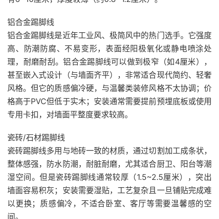
铝合金踢脚线
铝合金踢脚线是近年工业风、极简风中的热门选手。它强度
高、防潮防腐、不易变形，表面经阳极氧化或静电喷涂处
理，耐磨耐刮。铝合金踢脚线可以做到极窄（如4厘米），
甚至嵌入式设计（与墙面齐平），非常适合现代简约、轻奢
风格。但它的质感偏冷硬，与温馨类装修风格不太协调；价
格高于PVC但低于实木；安装通常需要提前预埋底板或使用
专用卡扣，对墙面平整度要求较高。
瓷砖/石材踢脚线
瓷砖踢脚线多用与地砖一致的材质，通过切割加工成条状，
整体感强，防水防潮，耐脏耐磨，尤其适合厨卫、阳台等潮
湿空间。但是瓷砖踢脚线通常较厚（1.5~2.5厘米），突出
墙面容易积灰；安装需要湿贴，工艺复杂且一旦铺贴完成难
以更换；质感偏冷，不适合卧室、客厅等需要温馨感的空
间。