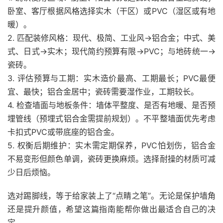
卧室、客厅根据风格选择实木（干区）或PVC（湿区或有地
暖）。
2. 匹配装修风格：现代、极简、工业风→铝合金；中式、美
式、日式→实木；现代简约预算有限→PVC；与地砖统一→
瓷砖。
3. 评估预算与工期：实木造价最高、工期最长；PVC最便
宜、最快；铝合金居中；瓷砖需要湿作业，工期较长。
4. 检查墙面与地板条件：墙体平整度、是否有地暖、是否预
埋管线（预埋式铝合金需提前规划）。不平整墙面优先考虑
卡扣式PVC或带底座的铝合金。
5. 权衡后期维护：实木需定期保养，PVC怕划伤，铝合金
不易变形但颜色单调，瓷砖更换麻烦。选择耐操的材质可减
少日后烦恼。
选对踢脚线，等于给家装上了“点睛之笔”。无论是保护墙角
还是提升颜值，希望这篇指南能帮你做出最适合自己的决
定。