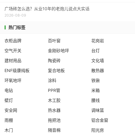
广场砖怎么选？从业10年的老炮儿说点大实话
2026-08-09
热门标签
衣柜品牌
百叶窗
花岗岩
空气开关
金刚砂地坪
台灯
建材用品
陶瓷砖
文化墙
ENF级康纯板
复合地板
散热器
环氧地坪
涂料
铁锹
电钻
PPR管
米箱
壁灯
木工胶
腰线
安全网
热水器
调味篮
雨棚
拖把池
铝合金窗
木门
隔音棉
阳光房