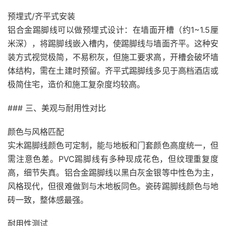
预埋式/齐平式安装
铝合金踢脚线可以做预埋式设计：在墙面开槽（约1~1.5厘
米深），将踢脚线嵌入槽内，使踢脚线与墙面齐平。这种安
装方式视觉极简，不易积灰，但施工要求高，开槽会破坏墙
体结构，需在土建时预留。齐平式踢脚线多见于高档酒店或
极简住宅，造价和施工复杂度均较高。
### 三、美观与耐用性对比
颜色与风格匹配
实木踢脚线颜色可定制，能与地板和门套颜色高度统一，但
需注意色差。PVC踢脚线有多种现成花色，但纹理重复度
高，细节失真。铝合金踢脚线以黑白灰金银等中性色为主，
风格现代，但很难做到与木地板同色。瓷砖踢脚线颜色与地
砖一致，整体感最强。
耐用性测试