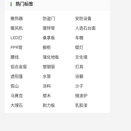
热门标签
散热器
防盗门
安防设备
暖风机
镀锌管
人造石台面
LED灯
桑拿板
车棚
PPR管
橱柜
壁灯
腰线
强化地板
文化墙
铝合金窗
塑钢窗
灯具
遮阳篷
水管
浴霸
假山
涂料
沙子
马赛克
塑木
微波炉
大理石
耐力板
乳胶漆