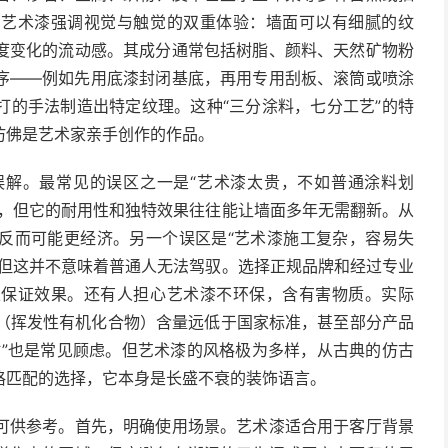
，艺术漆强调视觉与触觉的双重体验：墙面可以有细腻的纹
度变化的流动感。其成分通常包括树脂、颜料、天然矿物粉
序——例如先用底漆封闭基底，再用专用刮板、滚筒或喷涂
打的手法制造出特定纹理。这种“三分涂料，七分工艺”的特
仿佛是艺术家亲手创作的作品。
误解。最常见的误区之一是“艺术漆太贵，不如普通涂料划
漆，但它的耐用性和独特效果往往能让墙面多年无需翻新。从
反而可能更经济。另一个误区是“艺术漆施工复杂，容易失
，但这并不意味着普通人无法驾驭。选择正规品牌和经过专业
以保证效果。还有人担心艺术漆不环保，含有害物质。实际
C（挥发性有机化合物）含量远低于国家标准，甚至部分产品
时”也是常见顾虑。但艺术漆的风格极为多样，从古典的仿古
格匹配的选择，它本身是长盛不衰的装饰语言。
可供参考。首先，明确使用场景。艺术漆适合用于客厅背景