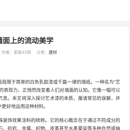
墙面上的流动美学
作者：家装4S网
分类：
建材
再局限于简单的白色乳胶漆或千篇一律的墙纸。一种名为“艺
富的表现力，正悄然改变着人们对墙面的认知。它像一幅可以
气息。本文将深入探讨艺术漆的本质，厘清常见的误解，并
中更好地运用这种材料。
殊装饰效果涂料的统称。它的核心概念在于通过不同成分的
石、砂岩、金属、织物、皮革甚至水墨晕染等多种自然或抽