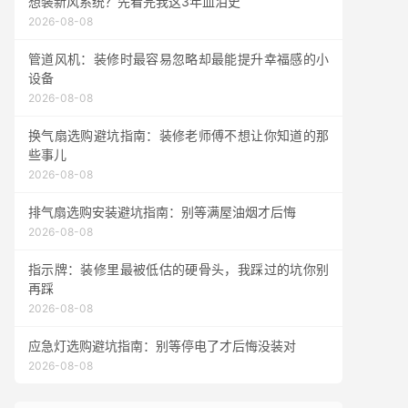
想装新风系统？先看完我这3年血泪史
2026-08-08
管道风机：装修时最容易忽略却最能提升幸福感的小
设备
2026-08-08
换气扇选购避坑指南：装修老师傅不想让你知道的那
些事儿
2026-08-08
排气扇选购安装避坑指南：别等满屋油烟才后悔
2026-08-08
指示牌：装修里最被低估的硬骨头，我踩过的坑你别
再踩
2026-08-08
应急灯选购避坑指南：别等停电了才后悔没装对
2026-08-08