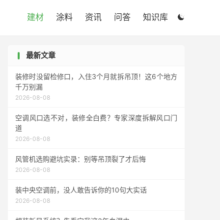

建材
涂料
资讯
问答
知识库

最新文章
装修时没留检修口，入住3个月就拆吊顶！这6个地方
千万别漏
2026-08-08
空调风口选不对，装修全白费？专家深度拆解风口门
道
2026-08-08
风管机选购避坑实录：别等吊顶裂了才后悔
2026-08-08
装中央空调前，没人敢告诉你的10句大实话
2026-08-08