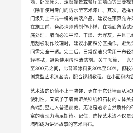
墙、卧室床头、走廊端景或餐厅主墙面等需要视
（除非使用专门的防水型艺术漆）。其次，选择
门级到上千元一桶的高端产品，建议在预算允许
在施工前，务必请师傅制作小样，在墙面角落试
底处理：墙面必须平整、干燥、无浮灰，并且已
用刮板制作纹理时，建议小面积分区操作，避免
间需完全干透。完工后，日常保洁只需用干布轻
轻擦拭，避免使用酸性清洁剂。关于预算，一般
至300元之间，比普通涂料贵30%至50%，
创意型艺术漆套装，配合视频教程，在小面积内
艺术漆的价值不止于装饰，更在于它让墙面从沉
便利性，又赋予了墙面媲美壁纸和石材的立体美
高端别墅走入普通家庭。无论是追求自然质朴的
富的表现力满足期待。记住，选择艺术漆不仅是
墙都成为讲述故事的艺术画布。