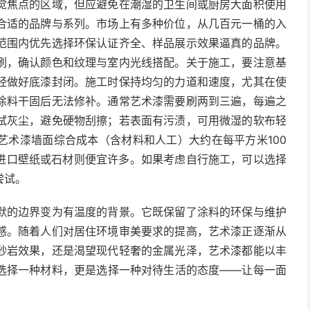
觉焦点的区域，但应避免在潮湿的卫生间或厨房大面积使用
合适的品牌与系列。市场上有多种价位，从几百元一桶的入
范围内优先选择环保认证齐全、样品展示效果逼真的品牌。
刷，确认颜色和纹理与室内光线搭配。关于施工，要注意基
经做好底漆封闭。施工时保持均匀的力道和速度，尤其在使
涂料干固后无法修补。通常艺术漆需要刷两到三遍，每遍之
拭灰尘，避免硬物刮擦；若表面有污渍，可用微湿的软布轻
艺术漆墙面综合成本（含材料和人工）大约在每平方米100
但较进口壁纸或石材则便宜许多。如果考虑自行施工，可以选择
尝试。
默的边界变为有温度的背景。它既保留了涂料的环保与维护
感。随着人们对居住环境审美要求的提高，艺术漆正逐渐从
砂岩效果，还是渴望现代轻奢的金属光泽，艺术漆都能以丰
选择一种材料，更是选择一种对待生活的态度——让每一面