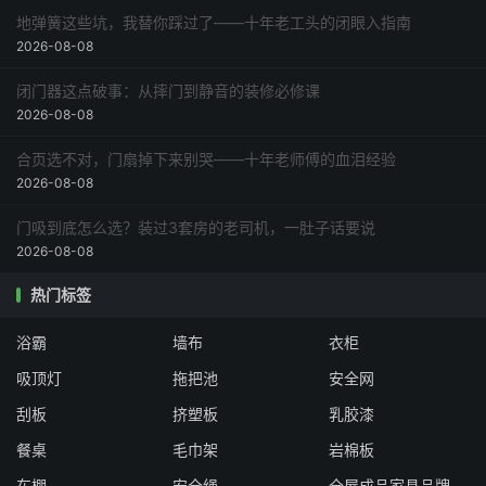
地弹簧这些坑，我替你踩过了——十年老工头的闭眼入指南
2026-08-08
闭门器这点破事：从摔门到静音的装修必修课
2026-08-08
合页选不对，门扇掉下来别哭——十年老师傅的血泪经验
2026-08-08
门吸到底怎么选？装过3套房的老司机，一肚子话要说
2026-08-08
热门标签
浴霸
墙布
衣柜
吸顶灯
拖把池
安全网
刮板
挤塑板
乳胶漆
餐桌
毛巾架
岩棉板
车棚
安全绳
全屋成品家具品牌