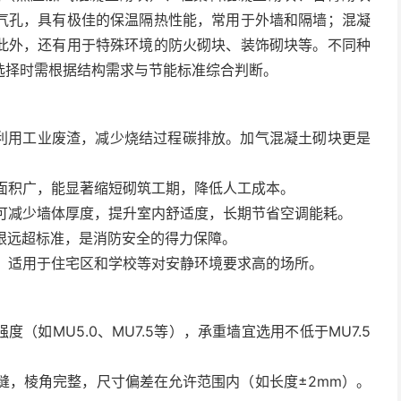
气孔，具有极佳的保温隔热性能，常用于外墙和隔墙；混凝
此外，还有用于特殊环境的防火砌块、装饰砌块等。不同种
选择时需根据结构需求与节能标准综合判断。
能利用工业废渣，减少烧结过程碳排放。加气混凝土砌块更是
盖面积广，能显著缩短砌筑工期，降低人工成本。
，可减少墙体厚度，提升室内舒适度，长期节省空调能耗。
极限远超标准，是消防安全的得力保障。
声，适用于住宅区和学校等对安静环境要求高的场所。
（如MU5.0、MU7.5等），承重墙宜选用不低于MU7.5
裂缝，棱角完整，尺寸偏差在允许范围内（如长度±2mm）。