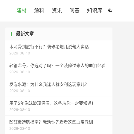

建材
涂料
资讯
问答
知识库

最新文章
木龙骨到底行不行？装修老炮儿说句大实话
2026-08-10
轻钢龙骨，你选对了吗？一个装修过来人的血泪经验
2026-08-10
发泡水泥：为什么我逢人就安利这玩意儿？
2026-08-10
用了5年泡沫玻璃保温，这些坑你一定要知道！
2026-08-10
酚醛板选购指南？我劝你先看看这些血泪教训
2026-08-10