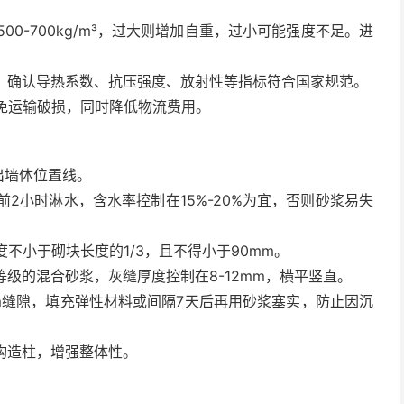
00-700kg/m³，过大则增加自重，过小可能强度不足。进
。
告，确认导热系数、抗压强度、放射性等指标符合国家规范。
避免运输破损，同时降低物流费用。
出墙体位置线。
前2小时淋水，含水率控制在15%-20%为宜，否则砂浆易失
度不小于砌块长度的1/3，且不得小于90mm。
等级的混合砂浆，灰缝厚度控制在8-12mm，横平竖直。
0mm缝隙，填充弹性材料或间隔7天后再用砂浆塞实，防止因沉
或构造柱，增强整体性。