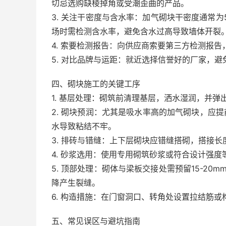
切忌选购缺棱掉角或受潮歪曲的产品。
3. 关注干密度与含水率：加气砌块干密度通常为5
场时需检测含水率，避免含水过高导致墙体开裂
4. 索要检测报告：向供应商索要第三方检测报
5. 对比品牌与运距：就近选择信誉好的厂家，
四、砌块施工的关键工序
1. 基层处理：砌筑前清理基层，洒水湿润，并弹
2. 砌块预润：尤其是吸水率高的加气砌块，应提
水导致粘结不牢。
3. 排砖与错缝：上下层砌块应错缝搭砌，搭接长
4. 砂浆选用：使用专用砌筑砂浆或符合设计强度
5. 顶部处理：砌体与梁板交接处需预留15-2
降产生裂缝。
6. 构造措施：在门窗洞口、转角处设置拉结筋
五、常见误区与避坑指南