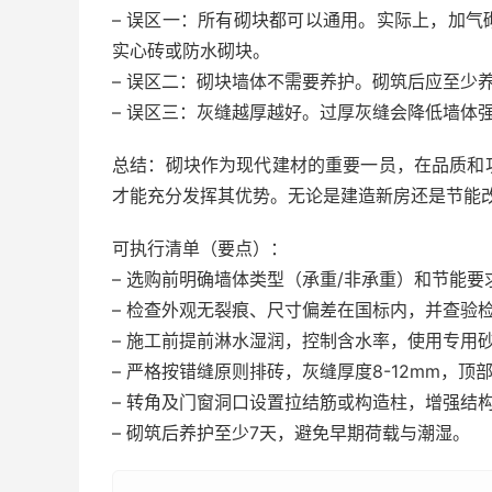
– 误区一：所有砌块都可以通用。实际上，加
实心砖或防水砌块。
– 误区二：砌块墙体不需要养护。砌筑后应至少
– 误区三：灰缝越厚越好。过厚灰缝会降低墙体
总结：砌块作为现代建材的重要一员，在品质和
才能充分发挥其优势。无论是建造新房还是节能
可执行清单（要点）：
– 选购前明确墙体类型（承重/非承重）和节能
– 检查外观无裂痕、尺寸偏差在国标内，并查验
– 施工前提前淋水湿润，控制含水率，使用专用
– 严格按错缝原则排砖，灰缝厚度8-12mm，顶
– 转角及门窗洞口设置拉结筋或构造柱，增强结
– 砌筑后养护至少7天，避免早期荷载与潮湿。