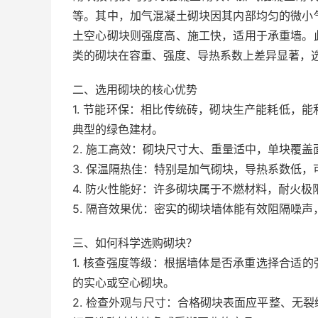
等。其中，加气混凝土砌块因其内部均匀的微小
土空心砌块则强度高、施工快，适用于承重墙。
类的砌块在容重、强度、导热系数上差异显著，
二、选用砌块的核心优势
1. 节能环保：相比传统砖，砌块生产能耗低，
典型的绿色建材。
2. 施工高效：砌块尺寸大、重量适中，单块覆
3. 保温隔热佳：特别是加气砌块，导热系数低
4. 防火性能好：许多砌块属于不燃材料，耐火
5. 隔音效果优：密实的砌块墙体能有效阻隔噪
三、如何科学选购砌块？
1. 核查强度等级：根据墙体是否承重选择合适的强度
的实心或空心砌块。
2. 检查外观与尺寸：合格砌块表面应平整、无