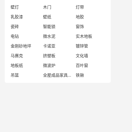
壁灯
木门
灯带
乳胶漆
壁纸
地胶
瓷砖
智能锁
窗饰
电钻
微水泥
实木地板
金刚砂地坪
卡诺亚
镀锌管
马赛克
挤塑板
文化墙
地板纸
微波炉
百叶窗
吊篮
全屋成品家具品牌
铁锹