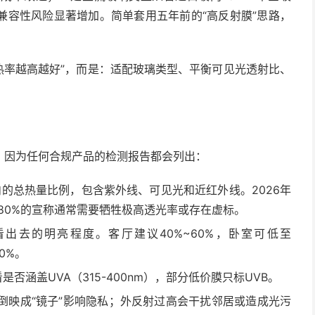
兼容性风险显著增加。简单套用五年前的“高反射膜”思路，
隔热率越高越好”，而是：适配玻璃类型、平衡可见光透射比、
，因为任何合规产品的检测报告都会列出：
内的总热量比例，包含紫外线、可见光和近红外线。2026年
超过80%的宣称通常需要牺牲极高透光率或存在虚标。
看出去的明亮程度。客厅建议40%~60%，卧室可低至
0%。
否涵盖UVA（315-400nm），部分低价膜只标UVB。
倒映成“镜子”影响隐私；外反射过高会干扰邻居或造成光污