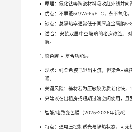
原理：氮化钛等陶瓷材料吸收红外线并向
优点：不屏蔽5G/Wi-Fi/ETC，永不
缺点：总隔热率通常低于同厚度金属膜5-
适合：安装双层中空玻璃的老房改造、
窗。
染色膜 + 复合功能层
现状：纯染色膜已退出主流，但染色+磁控
通。
关键风险：基材若为压敏胶劣质老化快，1
只建议在出租房或短期过渡空间使用，且
智能/电致变色膜（2025-2026年新兴）
特点：通电压控制透光与隔热状态，可无