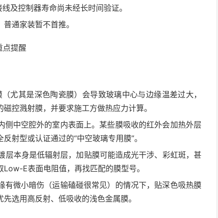
），接线及控制器寿命尚未经长时间验证。
，普通家装暂不首推。
重点提醒
型膜（尤其是深色陶瓷膜）会导致玻璃中心与边缘温差过大，
的磁控溅射膜，并要求施工方做热应力计算。
内侧中空腔外的室内表面上。某些膜吸收的红外会加热外层
反射型或认证通过的“中空玻璃专用膜”。
-E镀层本身是低辐射层，加贴膜可能造成光干涉、彩虹斑，甚
Low-E表面电阻值，再找匹配的膜型号。
缘有微小暗伤（运输磕碰很常见）的情况下，贴深色吸热膜
优先选用高反射、低吸收的浅色金属膜。