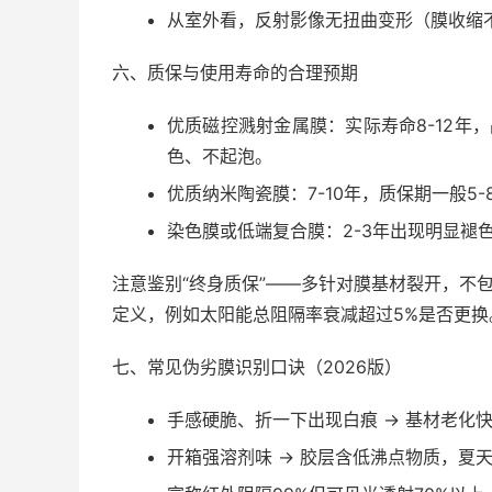
从室外看，反射影像无扭曲变形（膜收缩
六、质保与使用寿命的合理预期
优质磁控溅射金属膜：实际寿命8-12年
色、不起泡。
优质纳米陶瓷膜：7-10年，质保期一般5-
染色膜或低端复合膜：2-3年出现明显褪
注意鉴别“终身质保”——多针对膜基材裂开，不
定义，例如太阳能总阻隔率衰减超过5%是否更换
七、常见伪劣膜识别口诀（2026版）
手感硬脆、折一下出现白痕 → 基材老化
开箱强溶剂味 → 胶层含低沸点物质，夏