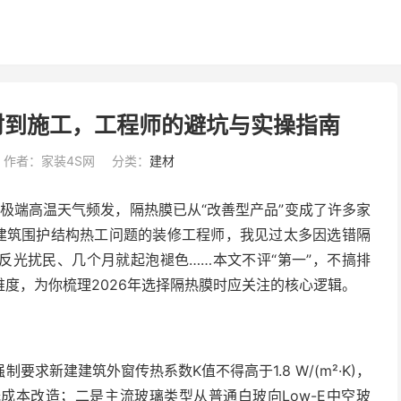
材到施工，工程师的避坑与实操指南
作者：家装4S网
分类：
建材
季极端高温天气频发，隔热膜已从“改善型产品”变成了许多家
理建筑围护结构热工问题的装修工程师，我见过太多因选错隔
反光扰民、几个月就起泡褪色……本文不评“第一”，不搞排
度，为你梳理2026年选择隔热膜时应关注的核心逻辑。
求新建建筑外窗传热系数K值不得高于1.8 W/(m²·K)，
成本改造；二是主流玻璃类型从普通白玻向Low-E中空玻