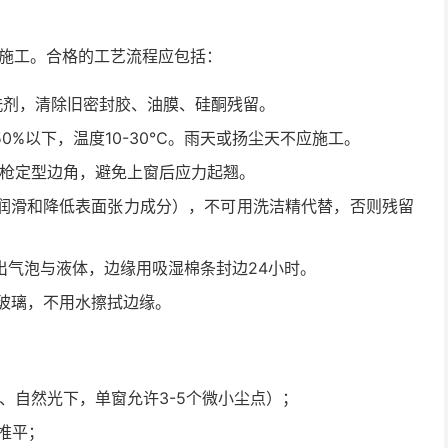
是施工。合格的工艺流程应包括：
洗剂，清除旧密封胶、油膜、硅酮残留。
0%以下，温度10-30℃。雨天或扬尘天不应施工。
风枪定型边角，避免上窗后应力起翘。
润滑和降低表面张力成分），不可用洗洁精代替，否则残留
出气泡与液体，边缘用吸湿棉条封边24小时。
玻璃，不用水擦拭边缘。
、自然光下，单窗允许3-5个微小尘点）；
推平；