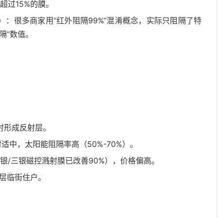
超过15%的膜。
波段）：很多商家用“红外阻隔99%”混淆概念，实际只阻隔了特
隔”数值。
射形成反射层。
适中，太阳能阻隔率高（50%-70%）。
双银/三银磁控溅射膜已改善90%），价格偏高。
楼层临街住户。