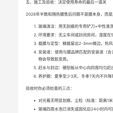
五、施工及验收：决定使用寿命的最后一道关
2026年半数和隔热膜售后问题不是膜本身，而
玻璃清洁：用无刮痕的专用铲刀+中性清
环境要求：无尘车间或封闭房间，湿度在5
裁膜与定型：精裁留出2-3mm微边，热
安装液：使用与膜品牌匹配的安装液（含
物会导致胶变质。
赶水与封边：硬刮板从中心向四周均匀赶
养护期：夏季至少3天、冬季7天内不升降
验收时你必须检查的三点：
对光看无明显划痕、尘粒（标准：距离1米
玻璃四周水泡已消失或固化后24小时内可