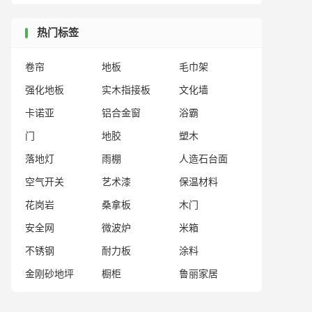
热门标签
卷帘
地板
毛巾架
强化地板
实木指接板
文化墙
卡诺亚
铝合金窗
浴霸
门
地胶
塑木
落地灯
雨棚
人造石台面
空气开关
艺术漆
保温材料
花岗岩
桑拿板
木门
安全网
微波炉
米箱
不锈钢
耐力板
涂料
金刚砂地坪
橱柜
鲁丽家居