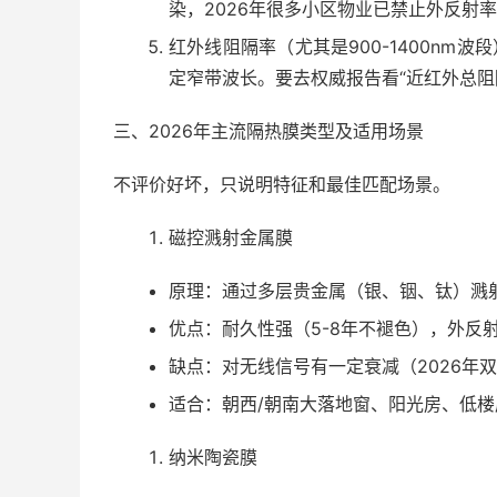
染，2026年很多小区物业已禁止外反射率
红外线阻隔率（尤其是900-1400nm
定窄带波长。要去权威报告看“近红外总阻
三、2026年主流隔热膜类型及适用场景
不评价好坏，只说明特征和最佳匹配场景。
磁控溅射金属膜
原理：通过多层贵金属（银、铟、钛）溅
优点：耐久性强（5-8年不褪色），外反射
缺点：对无线信号有一定衰减（2026年
适合：朝西/朝南大落地窗、阳光房、低
纳米陶瓷膜