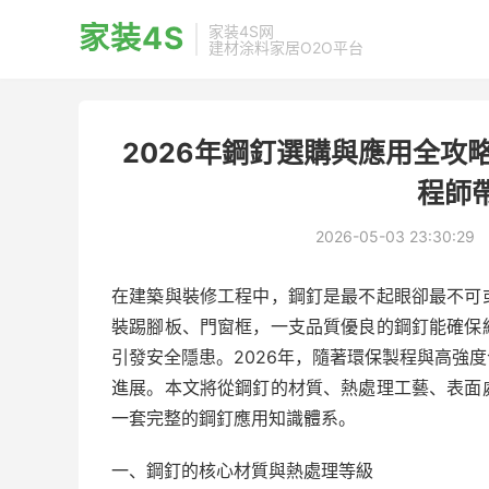
家装4S
家装4S网
建材涂料家居O2O平台
2026年鋼釘選購與應用全攻
程師
2026-05-03 23:30:29
在建築與裝修工程中，鋼釘是最不起眼卻最不可
裝踢腳板、門窗框，一支品質優良的鋼釘能確保
引發安全隱患。2026年，隨著環保製程與高強
進展。本文將從鋼釘的材質、熱處理工藝、表面
一套完整的鋼釘應用知識體系。
一、鋼釘的核心材質與熱處理等級