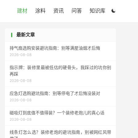

建材
涂料
资讯
问答
知识库

最新文章
排气扇选购安装避坑指南：别等满屋油烟才后悔
2026-08-08
指示牌：装修里最被低估的硬骨头，我踩过的坑你别
再踩
2026-08-08
应急灯选购避坑指南：别等停电了才后悔没装对
2026-08-08
磁吸灯到底值不值得装？一个装修老炮儿的真心话
2026-08-08
线条灯怎么选？装修老炮的避坑指南，别被网红风带