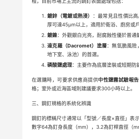
程，目前市場上主流的鋼釘表面處理包括：
鍍鋅（電鍍或熱浸）
：最常見且性價比高
厚可達45μm以上，適用於衛浴、廚房或
鍍鎳
：外觀銀白光亮，耐腐蝕性優於普通
達克羅（Dacromet）塗層
：無氫脆風險
地下室、泳池）的首選。
磷酸鹽處理
：主要作為底層塗裝或短期防
在選購時，可要求供應商提供
中性鹽霧試驗報告
格；室外或近海區域則建議要求300小時以上。
三、鋼釘規格的系統化辨識
鋼釘的標稱尺寸通常以「型號／長度×直徑」表示，例如
數字64為釘身長度（mm），3.2為釘桿直徑（