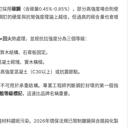
釘採用
碳鋼
（含碳量0.45%-0.85%），部分高強度場合則使
鋼釘的硬度與抗彎強度理論上越佳，但過高的碳含量也會增
+回火
熱處理，並按抗拉強度分為三個等級：
質木結構、石膏板固定。
混凝土砌塊、實木橫樑。
高強度混凝土（C30以上）或抗震節點。
，不可用於承重結構。專業工程師判斷鋼釘好壞的第一個指
能等級標記
，這遠比品牌名稱重要。
材料鏽斑污染。2026年環保法規已限制鍍鎘與含鉻鈍化製