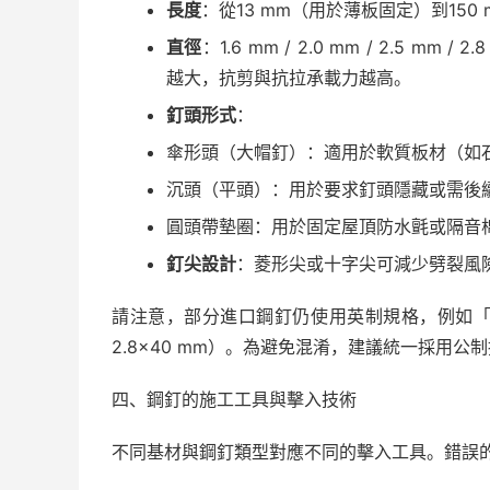
長度
：從13 mm（用於薄板固定）到15
直徑
：1.6 mm / 2.0 mm / 2.5 mm 
越大，抗剪與抗拉承載力越高。
釘頭形式
：
傘形頭（大帽釘）：適用於軟質板材（如
沉頭（平頭）：用於要求釘頭隱藏或需後
圓頭帶墊圈：用於固定屋頂防水氈或隔音
釘尖設計
：菱形尖或十字尖可減少劈裂風
請注意，部分進口鋼釘仍使用英制規格，例如「8d
2.8×40 mm）。為避免混淆，建議統一採用公
四、鋼釘的施工工具與擊入技術
不同基材與鋼釘類型對應不同的擊入工具。錯誤