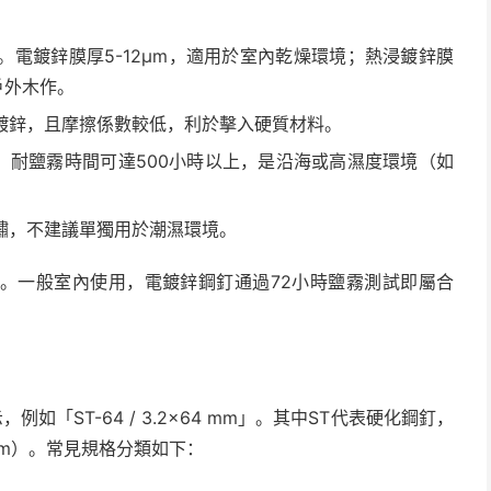
。電鍍鋅膜厚5-12μm，適用於室內乾燥環境；熱浸鍍鋅膜
戶外木作。
鍍鋅，且摩擦係數較低，利於擊入硬質材料。
，耐鹽霧時間可達500小時以上，是沿海或高濕度環境（如
鏽，不建議單獨用於潮濕環境。
。一般室內使用，電鍍鋅鋼釘通過72小時鹽霧測試即屬合
「ST-64 / 3.2×64 mm」。其中ST代表硬化鋼釘，
mm）。常見規格分類如下：