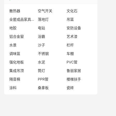
散热器
空气开关
文化石
全屋成品家具品牌
落地灯
吊篮
地胶
电钻
安防设备
铝合金窗
浴霸
艺术漆
水景
沙子
栏杆
调味篮
不锈钢
车棚
强化地板
水泥
PVC管
集成吊顶
筒灯
鲁丽家居
隔音棉
PPR管
楼梯扶手
涂料
桑拿板
瓷砖