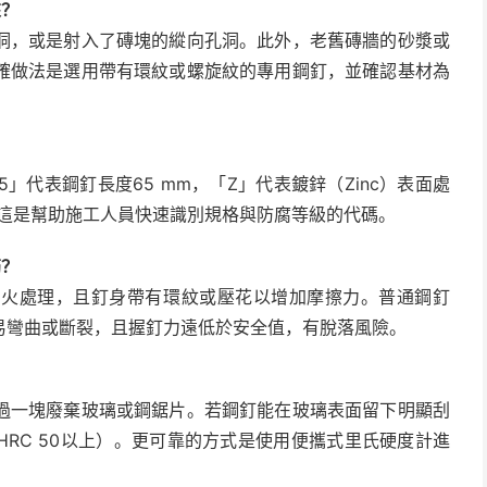
來？
洞，或是射入了磚塊的縱向孔洞。此外，老舊磚牆的砂漿或
確做法是選用帶有環紋或螺旋紋的專用鋼釘，並確認基材為
」代表鋼釘長度65 mm，「Z」代表鍍鋅（Zinc）表面處
。這是幫助施工人員快速識別規格與防腐等級的代碼。
筋？
回火處理，且釘身帶有環紋或壓花以增加摩擦力。普通鋼釘
易彎曲或斷裂，且握釘力遠低於安全值，有脫落風險。
過一塊廢棄玻璃或鋼鋸片。若鋼釘能在玻璃表面留下明顯刮
RC 50以上）。更可靠的方式是使用便攜式里氏硬度計進