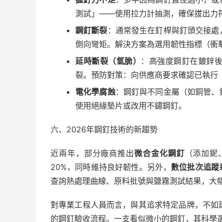
測試」——使用拉力計抽測，確保拔出力符合
鋼釘斷裂
：通常發生在釘桿與釘頭交接處
側向彎矩。解決方案為選用韌性指標（衝
延時斷裂（氫脆）
：高強度鋼釘在鍍鋅
裂。預防對策：向供應商要求確認已執行
電化學腐蝕
：鋼釘與不同金屬（如銅管、
使用絕緣墊片或改用不鏽鋼釘。
六、2026年鋼釘技術的新趨勢
近兩年，部分廠商推出
微合金化鋼釘
（添加鈮
20%，同時維持良好韌性。另外，
數位批次追蹤
查詢熱處理曲線、原料批號與鹽霧測試結果，大
對專業工程人員而言，與其追求特定品牌，不如
的鋼釘驗收流程。一支看似微小的鋼釘，其科學