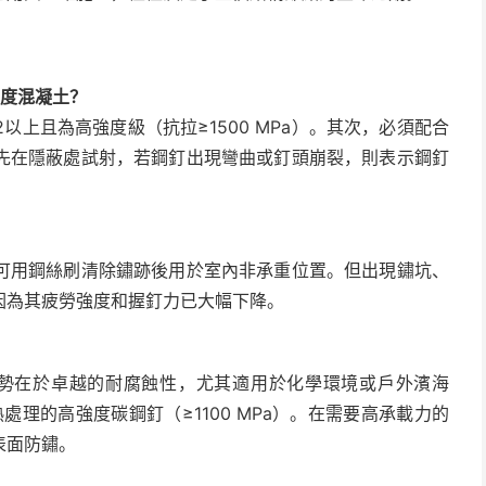
強度混凝土？
以上且為高強度級（抗拉≥1500 MPa）。其次，必須配合
先在隱蔽處試射，若鋼釘出現彎曲或釘頭崩裂，則表示鋼釘
可用鋼絲刷清除鏽跡後用於室內非承重位置。但出現鏽坑、
因為其疲勞強度和握釘力已大幅下降。
的優勢在於卓越的耐腐蝕性，尤其適用於化學環境或戶外濱海
熱處理的高強度碳鋼釘（≥1100 MPa）。在需要高承載力的
表面防鏽。