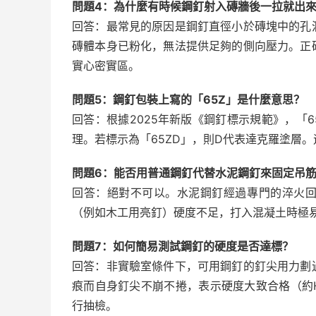
問題4：為什麼有時候鋼釘射入磚牆後一拉就出
回答：最常見的原因是鋼釘直徑小於磚塊中的孔
磚體本身已粉化，無法提供足夠的側向壓力。正
實心密實區。
問題5：鋼釘包裝上寫的「65Z」是什麼意思？
回答：根據2025年新版《鋼釘標示規範》，「65
理。若標示為「65ZD」，則D代表達克羅塗層
問題6：能否用普通鋼釘代替水泥鋼釘來固定吊
回答：絕對不可以。水泥鋼釘經過專門的淬火
（例如木工用亮釘）硬度不足，打入混凝土時極
問題7：如何簡易測試鋼釘的硬度是否達標？
回答：非實驗室條件下，可用鋼釘的釘尖用力劃
痕而自身釘尖不崩不捲，表示硬度大致合格（約H
行抽檢。