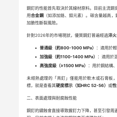
鋼釘的性能首先取決於其線材原料。目前主流鋼
用
合金鋼
（如添加鉻、鉬元素）。碳含量越高，
加脆性斷裂風險。
針對2026年的市場現狀，優質鋼釘普遍經過
淬火
普通級（約800-1000 MPa）
：適用於輕
加強級（約1100-1400 MPa）
：適用於
高強度級（≥1500 MPa）
：用於鋼結構、
未經熱處理的「亮釘」僅能用於軟木或石膏板
標，就是查看其
硬度標示（如HRC 52-56）
或
性
二、表面處理與耐腐蝕性能
鋼釘的鏽蝕會直接導致握釘力下降，甚至引發周邊