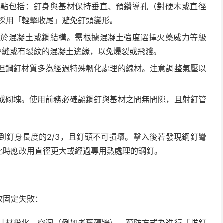
要點包括：釘身與基材保持垂直、預鑽導孔（對硬木或直徑
鎚採用「輕擊收尾」避免釘頭變形。
用於混凝土或鋼結構。需根據混凝土強度選擇火藥威力等級
磚縫或有裂紋的混凝土邊緣，以免爆裂或飛濺。
但鋼釘材質多為經過特殊韌化處理的線材。注意調整氣壓以
或砌塊。使用前務必確認鋼釘與基材之間無間隙，且射釘管
到釘身長度的2/3，且釘頭不可損壞。擊入後若發現鋼釘彎
此時應改用直徑更大或經過專用熱處理的鋼釘。
致固定失敗：
基材粉化、空洞（例如老舊磚牆）。預防方式為進行「拔釘