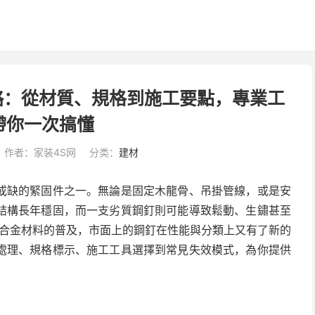
略：從材質、規格到施工要點，專業工
帶你一次搞懂
作者：家装4S网
分类：
建材
或缺的緊固件之一。無論是固定木龍骨、吊掛管線，或是安
結構長年穩固，而一支劣質鋼釘則可能導致鬆動、生鏽甚至
度合金材料的普及，市面上的鋼釘在性能與分類上又有了新的
處理、規格標示、施工工具選擇到常見失效模式，為你提供