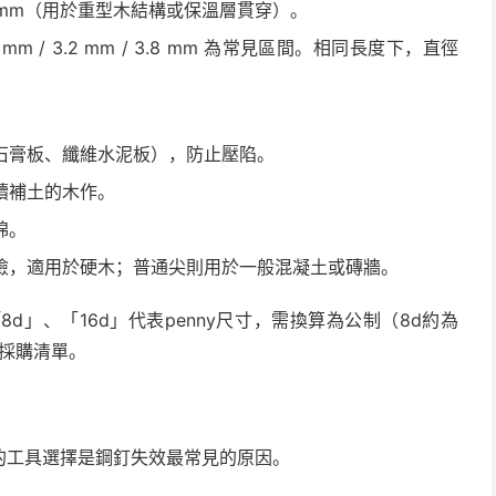
0 mm（用於重型木結構或保溫層貫穿）。
/ 2.8 mm / 3.2 mm / 3.8 mm 為常見區間。相同長度下，直徑
石膏板、纖維水泥板），防止壓陷。
續補土的木作。
棉。
險，適用於硬木；普通尖則用於一般混凝土或磚牆。
」、「16d」代表penny尺寸，需換算為公制（8d約為
制採購清單。
的工具選擇是鋼釘失效最常見的原因。