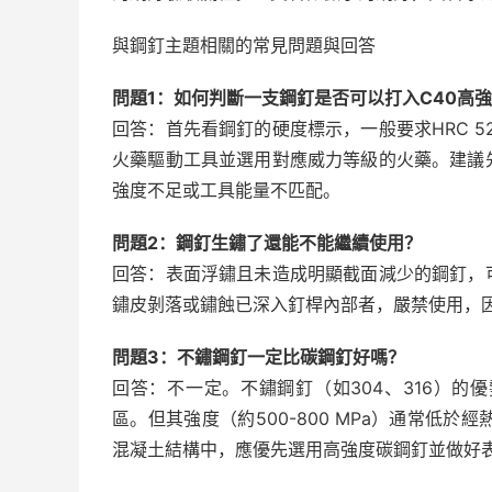
與鋼釘主題相關的常見問題與回答
問題1：如何判斷一支鋼釘是否可以打入C40高
回答：首先看鋼釘的硬度標示，一般要求HRC 52
火藥驅動工具並選用對應威力等級的火藥。建議
強度不足或工具能量不匹配。
問題2：鋼釘生鏽了還能不能繼續使用？
回答：表面浮鏽且未造成明顯截面減少的鋼釘，
鏽皮剝落或鏽蝕已深入釘桿內部者，嚴禁使用，
問題3：不鏽鋼釘一定比碳鋼釘好嗎？
回答：不一定。不鏽鋼釘（如304、316）
區。但其強度（約500-800 MPa）通常低於經
混凝土結構中，應優先選用高強度碳鋼釘並做好