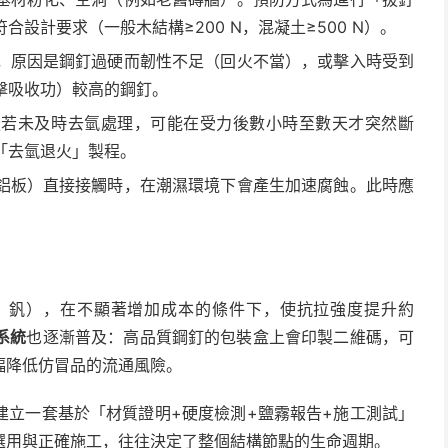
設計要求（一般木結構≥200 N，混凝土≥500 N）。
，原因是鋼釘過硬而韌性不足（回火不當），或擊入時受到
擊吸收功）較高的鋼釘。
後若未及時去氫處理，可能在受力後數小時至數天才突然斷
「去氫退火」製程。
鋁板）直接接觸時，在潮濕環境下會產生加速腐蝕。此時應
、釩），在不顯著增加成本的條件下，使抗拉強度提升約
系統
也逐漸普及：高品質鋼釘的包裝盒上會印製二維碼，可
幅降低仿冒品的流通風險。
建立一套基於「材質證明+硬度檢測+鹽霧報告+施工測試」
選用與正確施工，往往決定了整個結構節點的生命週期。