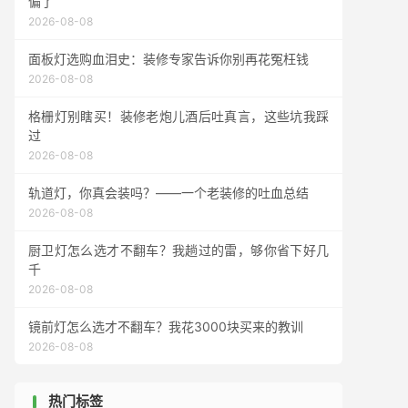
偏了
2026-08-08
面板灯选购血泪史：装修专家告诉你别再花冤枉钱
2026-08-08
格栅灯别瞎买！装修老炮儿酒后吐真言，这些坑我踩
过
2026-08-08
轨道灯，你真会装吗？——一个老装修的吐血总结
2026-08-08
厨卫灯怎么选才不翻车？我趟过的雷，够你省下好几
千
2026-08-08
镜前灯怎么选才不翻车？我花3000块买来的教训
2026-08-08
热门标签