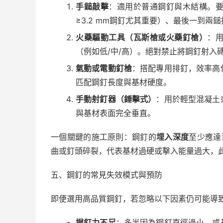
手鎚敲擊
：適用於普通鋼釘與木結構。
≥3.2 mm鋼釘尤其重要）、最後一到兩
火藥驅動工具（瓦斯槍或火藥釘槍）
：
（例如低/中/高）。絕對禁止將鋼釘射入
氣動或電動釘槍
：搭配專用排釘，效率高
匹配鋼釘長度與基材硬度。
手動射釘器（錘擊式）
：用於輕型混凝土
與基材表面完全垂直。
一個關鍵的施工原則：鋼釘的
埋入深度
至少應達
曲或釘頭碎裂，代表基材過硬或擊入能量過大，
五、鋼釘的常見失效模式與預防
即便選用高品質鋼釘，若忽略以下因素仍可能導
握釘力不足
：多半因為鋼釘直徑過小，或