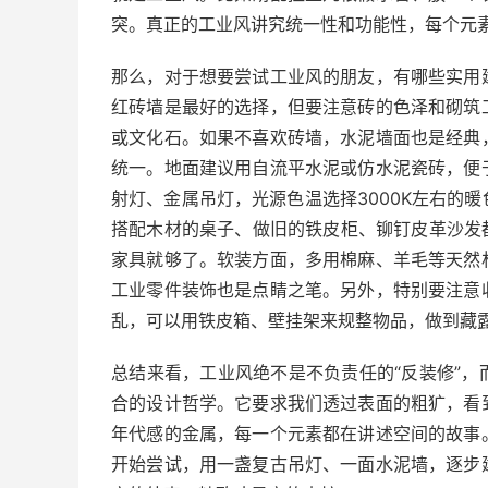
突。真正的工业风讲究统一性和功能性，每个元
那么，对于想要尝试工业风的朋友，有哪些实用
红砖墙是最好的选择，但要注意砖的色泽和砌筑
或文化石。如果不喜欢砖墙，水泥墙面也是经典
统一。地面建议用自流平水泥或仿水泥瓷砖，便
射灯、金属吊灯，光源色温选择3000K左右的
搭配木材的桌子、做旧的铁皮柜、铆钉皮革沙发
家具就够了。软装方面，多用棉麻、羊毛等天然
工业零件装饰也是点睛之笔。另外，特别要注意
乱，可以用铁皮箱、壁挂架来规整物品，做到藏
总结来看，工业风绝不是不负责任的“反装修”
合的设计哲学。它要求我们透过表面的粗犷，看
年代感的金属，每一个元素都在讲述空间的故事
开始尝试，用一盏复古吊灯、一面水泥墙，逐步