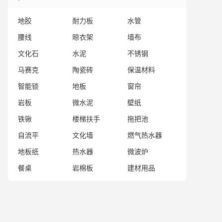
地胶
耐力板
水管
腰线
晾衣架
墙布
文化石
水泥
不锈钢
马赛克
陶瓷砖
保温材料
智能锁
地板
窗帘
岩板
微水泥
壁纸
铁锹
楼梯扶手
拖把池
自流平
文化墙
燃气热水器
地板纸
热水器
微波炉
餐桌
岩棉板
建材用品