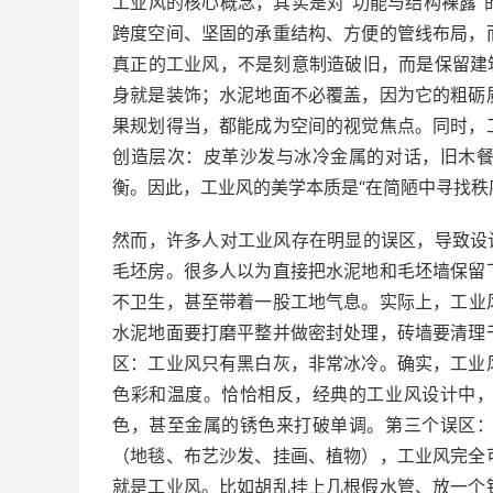
工业风的核心概念，其实是对“功能与结构裸露
跨度空间、坚固的承重结构、方便的管线布局，
真正的工业风，不是刻意制造破旧，而是保留建
身就是装饰；水泥地面不必覆盖，因为它的粗砺
果规划得当，都能成为空间的视觉焦点。同时，
创造层次：皮革沙发与冰冷金属的对话，旧木
衡。因此，工业风的美学本质是“在简陋中寻找秩
然而，许多人对工业风存在明显的误区，导致设
毛坯房。很多人以为直接把水泥地和毛坯墙保留
不卫生，甚至带着一股工地气息。实际上，工业
水泥地面要打磨平整并做密封处理，砖墙要清理
区：工业风只有黑白灰，非常冰冷。确实，工业
色彩和温度。恰恰相反，经典的工业风设计中
色，甚至金属的锈色来打破单调。第三个误区
（地毯、布艺沙发、挂画、植物），工业风完全
就是工业风。比如胡乱挂上几根假水管、放一个