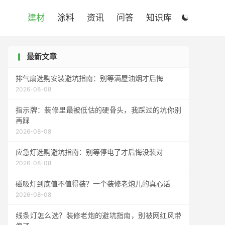

建材
涂料
资讯
问答
知识库

最新文章
排气扇选购安装避坑指南：别等满屋油烟才后悔
2026-08-08
指示牌：装修里最被低估的硬骨头，我踩过的坑你别
再踩
2026-08-08
应急灯选购避坑指南：别等停电了才后悔没装对
2026-08-08
磁吸灯到底值不值得装？一个装修老炮儿的真心话
2026-08-08
线条灯怎么选？装修老炮的避坑指南，别被网红风带