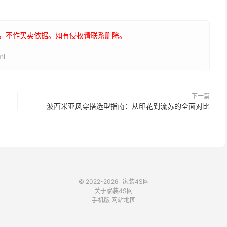
，不作买卖依据。如有侵权请联系删除。
ml
下一篇
波西米亚风穿搭选型指南：从印花到流苏的全面对比
© 2022-2026
家装4S网
关于家装4S网
手机版
网站地图