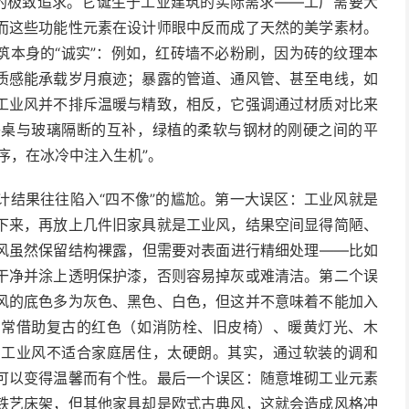
”的极致追求。它诞生于工业建筑的实际需求——工厂需要大
而这些功能性元素在设计师眼中反而成了天然的美学素材。
筑本身的“诚实”：例如，红砖墙不必粉刷，因为砖的纹理本
质感能承载岁月痕迹；暴露的管道、通风管、甚至电线，如
工业风并不排斥温暖与精致，相反，它强调通过材质对比来
餐桌与玻璃隔断的互补，绿植的柔软与钢材的刚硬之间的平
序，在冰冷中注入生机”。
计结果往往陷入“四不像”的尴尬。第一大误区：工业风就是
下来，再放上几件旧家具就是工业风，结果空间显得简陋、
风虽然保留结构裸露，但需要对表面进行精细处理——比如
干净并涂上透明保护漆，否则容易掉灰或难清洁。第二个误
风的底色多为灰色、黑色、白色，但这并不意味着不能加入
，常借助复古的红色（如消防栓、旧皮椅）、暖黄灯光、木
：工业风不适合家庭居住，太硬朗。其实，通过软装的调和
可以变得温馨而有个性。最后一个误区：随意堆砌工业元素
铁艺床架，但其他家具却是欧式古典风，这就会造成风格冲