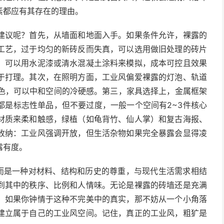
素都应有其存在的理由。
建议呢？首先，从墙面和地面入手。如果条件允许，裸露的
工艺，过于均匀的新砖反而失真，可以选用做旧处理的砖片
，可以用水泥漆或清水混凝土涂料来模拟，成本可控且效果
于打理。其次，在照明方面，工业风偏爱裸露的灯泡、轨道
暖色，可以中和空间的冷硬感。第三，家具选择上，金属框架
都是标志性单品，但不要过度，一般一个空间有2~3件核心
材质来柔和触感，绿植（如龟背竹、仙人掌）和复古海报、
收纳：工业风强调开放，但生活杂物如果完全暴露会显得凌
露有度。
，而是一种对材料、结构和历史的尊重，与现代生活需求相结
到其中的秩序、比例和人情味。无论是裸露的砖墙还是充满
。如果你钟情于这种不完美中的真实，那不妨从一个小角落
建立属于自己的工业风空间。记住，真正的工业风，粗犷是