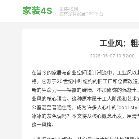
家装4S
家装4S网
建材涂料家居O2O平台
工业风：粗
2026-05-07 10:52:00
在当今的家居与商业空间设计潮流中，工业风以
格。它源于20世纪中叶纽约的旧工厂和仓库改
新的生命力——裸露的砖墙、不加修饰的混凝土
业风的核心语言。这种原本属于工人阶级和艺术
公室甚至普通住宅，成为许多人心中的“cool st
冰冰的灰色调吗？本文将从核心概念出发，厘清
这一风格。