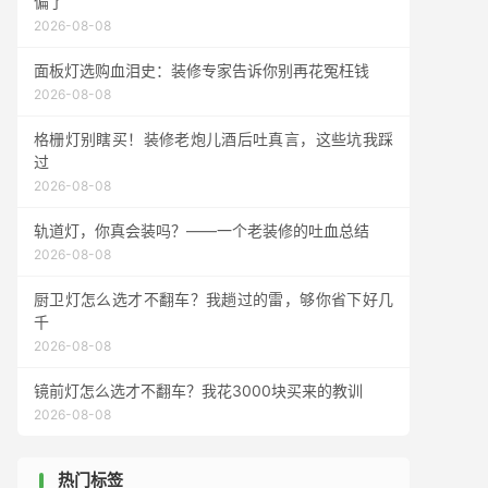
偏了
2026-08-08
面板灯选购血泪史：装修专家告诉你别再花冤枉钱
2026-08-08
格栅灯别瞎买！装修老炮儿酒后吐真言，这些坑我踩
过
2026-08-08
轨道灯，你真会装吗？——一个老装修的吐血总结
2026-08-08
厨卫灯怎么选才不翻车？我趟过的雷，够你省下好几
千
2026-08-08
镜前灯怎么选才不翻车？我花3000块买来的教训
2026-08-08
热门标签