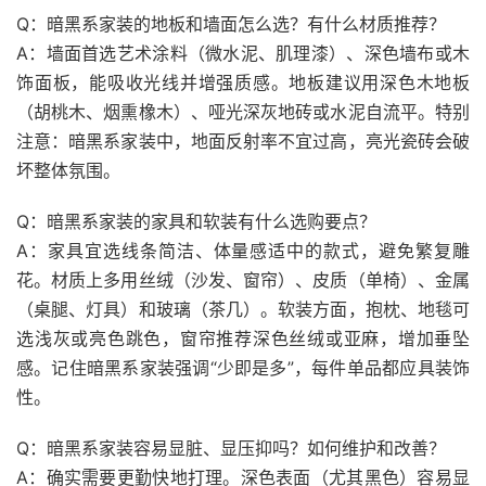
Q：暗黑系家装的地板和墙面怎么选？有什么材质推荐？
A：墙面首选艺术涂料（微水泥、肌理漆）、深色墙布或木
饰面板，能吸收光线并增强质感。地板建议用深色木地板
（胡桃木、烟熏橡木）、哑光深灰地砖或水泥自流平。特别
注意：暗黑系家装中，地面反射率不宜过高，亮光瓷砖会破
坏整体氛围。
Q：暗黑系家装的家具和软装有什么选购要点？
A：家具宜选线条简洁、体量感适中的款式，避免繁复雕
花。材质上多用丝绒（沙发、窗帘）、皮质（单椅）、金属
（桌腿、灯具）和玻璃（茶几）。软装方面，抱枕、地毯可
选浅灰或亮色跳色，窗帘推荐深色丝绒或亚麻，增加垂坠
感。记住暗黑系家装强调“少即是多”，每件单品都应具装饰
性。
Q：暗黑系家装容易显脏、显压抑吗？如何维护和改善？
A：确实需要更勤快地打理。深色表面（尤其黑色）容易显