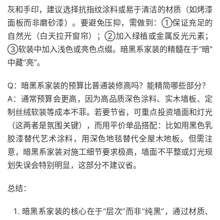
灰和手印，建议选择抗指纹涂料或易于清洁的材质（如烤漆
面板而非磨砂漆）。要避免压抑，需做到：①保证充足的
自然光（白天拉开窗帘）；②加入绿植或金属反光元素；
③软装中加入浅色或亮色点缀。暗黑系家装的精髓在于“暗”
中藏“亮”。
Q：暗黑系家装的预算比普通装修高吗？能精简哪些部分？
A：通常预算会更高，因为高品质深色涂料、实木墙板、定
制丝绒软装等成本不菲。若要节省，可重点投资墙面和灯光
（这两者是氛围关键），而用平价单品搭配：比如用黑色乳
胶漆替代艺术涂料，用深色地毯替代全屋木地板。但需注
意，暗黑系家装对施工细节要求极高，墙面不平整或灯光规
划失误会特别明显，这部分不建议省。
总结：
暗黑系家装的核心在于“层次”而非“纯黑”，通过材质、