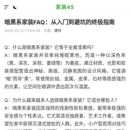
家装4S


暗黑系家装FAQ：从入门到避坑的终极指南
2026-05-07 11:04:48
分类：
建材
Q：什么是暗黑系家装？它等于全屋漆黑吗？
A：暗黑系家装并非单纯堆砌黑色，而是一种以深色系
（黑、深灰、深棕、墨绿等）为基底，通过材质、光影和软
装搭配营造出神秘、高级、沉静氛围的设计风格。它强调
“暗”而非“黑”，常使用丝绒、金属、皮革、石材等质感强烈
的元素，让空间在暗调中透出层次与温度。
Q：为什么越来越多人选择暗黑系家装？它适合哪些人？
A：暗黑系家装因其独特的戏剧性和包裹感，能带来极强的
安全感与个性表达。它尤其适合独居者、艺术工作者、或希
望在家中获得沉浸式放松的人群。此外，小户型若用对技巧