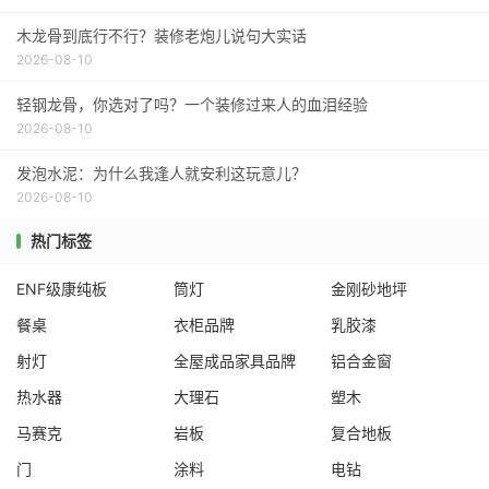
木龙骨到底行不行？装修老炮儿说句大实话
2026-08-10
轻钢龙骨，你选对了吗？一个装修过来人的血泪经验
2026-08-10
发泡水泥：为什么我逢人就安利这玩意儿？
2026-08-10
热门标签
ENF级康纯板
筒灯
金刚砂地坪
餐桌
衣柜品牌
乳胶漆
射灯
全屋成品家具品牌
铝合金窗
热水器
大理石
塑木
马赛克
岩板
复合地板
门
涂料
电钻