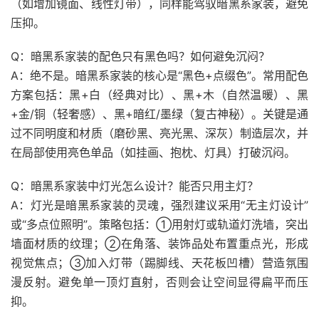
（如增加镜面、线性灯带），同样能驾驭暗黑系家装，避免
压抑。
Q：暗黑系家装的配色只有黑色吗？如何避免沉闷？
A：绝不是。暗黑系家装的核心是“黑色+点缀色”。常用配色
方案包括：黑+白（经典对比）、黑+木（自然温暖）、黑
+金/铜（轻奢感）、黑+暗红/墨绿（复古神秘）。关键是通
过不同明度和材质（磨砂黑、亮光黑、深灰）制造层次，并
在局部使用亮色单品（如挂画、抱枕、灯具）打破沉闷。
Q：暗黑系家装中灯光怎么设计？能否只用主灯？
A：灯光是暗黑系家装的灵魂，强烈建议采用“无主灯设计”
或“多点位照明”。策略包括：①用射灯或轨道灯洗墙，突出
墙面材质的纹理；②在角落、装饰品处布置重点光，形成
视觉焦点；③加入灯带（踢脚线、天花板凹槽）营造氛围
漫反射。避免单一顶灯直射，否则会让空间显得扁平而压
抑。