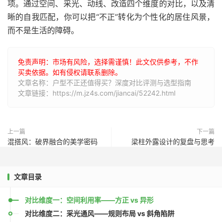
项。通过空间、采光、动线、改造四个维度的对比，以及清
晰的自我匹配，你可以把“不正”转化为个性化的居住风景，
而不是生活的障碍。
免责声明：市场有风险，选择需谨慎！此文仅供参考，不作
买卖依据。如有侵权请联系删除。
文章名称：户型不正还值得买？深度对比评测与选型指南
文章链接：https://m.jz4s.com/jiancai/52242.html
上一篇
下一篇
混搭风：破界融合的美学密码
梁柱外露设计的复盘与思考
文章目录
对比维度一：空间利用率——方正 vs 异形
对比维度二：采光通风——规则布局 vs 斜角陷阱