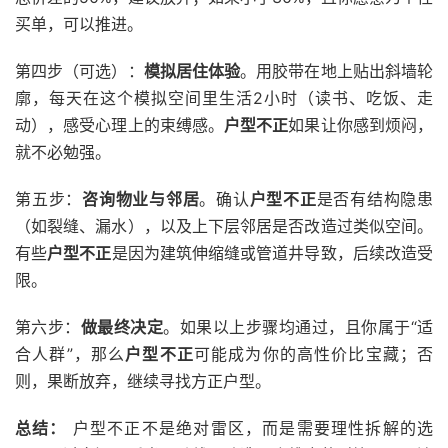
买单，可以推进。
第四步（可选）：
模拟居住体验
。用胶带在地上贴出斜墙轮
廓，每天在这个模拟空间里生活2小时（读书、吃饭、走
动），感受心理上的束缚感。
户型不正
如果让你感到烦闷，
就不必勉强。
第五步：
咨询物业与邻居
。确认
户型不正
是否有结构隐患
（如裂缝、漏水），以及上下层邻居是否改造过类似空间。
有些
户型不正
是因为建筑伸缩缝或管道井导致，后续改造受
限。
第六步：
做最终决定
。如果以上步骤均通过，且你属于“适
合人群”，那么
户型不正
可能成为你的高性价比宝藏；否
则，果断放弃，继续寻找方正户型。
总结：
户型不正不是绝对雷区，而是需要理性拆解的选