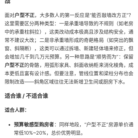
战
面对
户型不正
，大多数人的第一反应是“能否敲墙改方正”？
这里需要区分两种类型：一是承重墙导致的不规则（如老房
中的承重柱斜拉），这类改动成本极高且涉及结构安全，通
常不建议大改；二是非承重墙形成的奇葩格局（如突出的飘
窗、斜隔断），这类可以通过拆墙、新建轻体墙来修正，但
会增加几千到几万元预算。另一种思路是“顺势而为”：保留
户型不正
的骨骼，用弧形家具、斜面收纳柜来消化棱角，成
本更低且富有设计感。但要注意，管线位置和梁柱分布也会
限制改造——斜角区域往往无法新增卫生间或厨房下水。
适合谁 / 不适合谁
适合人群：
预算敏感型购房者
：同样地段，“户型不正”房源单价通
常低10%~20%，总价优势明显。