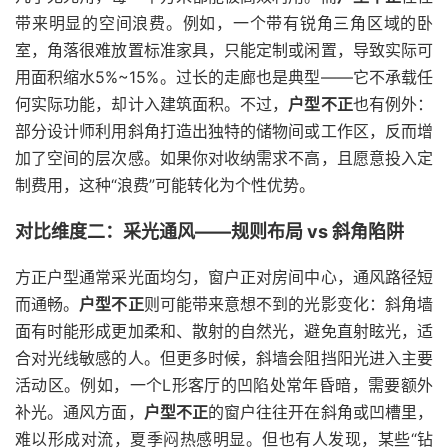
带来明显的空间浪费。例如，一个带有锐角三角区域的卧
室，角落很难放置标准家具，只能定制或闲置，导致实际可
用面积缩水5%~15%。过长的走廊也是典型——它不承载任
何实际功能，却计入建筑面积。不过，
户型不正
也有例外：
部分设计师利用斜角打造出独特的储物间或工作区，反而增
加了空间的层次感。如果你对收纳需求不高，且愿意投入定
制费用，这种“浪费”可能转化为个性优势。
对比维度二：采光通风——规则布局 vs 斜角陷阱
方正户型通常采光面均匀，窗户正对房间中心，通风路径短
而通畅。
户型不正
则可能带来意想不到的光影变化：斜角墙
面有时能形成更加柔和、散射的自然光，避免直射眩光，适
合对光线敏感的人。但更多时候，斜墙会阻挡阳光进入主要
活动区。例如，一个L形客厅的凹陷处常年昏暗，需要额外
补光。通风方面，
户型不正
的窗户往往开在斜角或凹槽里，
难以形成对流，夏季闷热感明显。但也有人发现，某些“钻