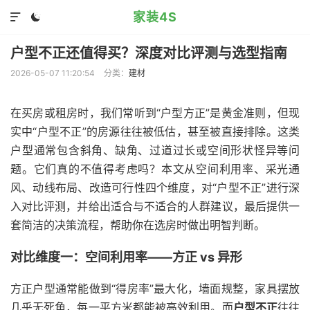
家装4S


户型不正还值得买？深度对比评测与选型指南
2026-05-07 11:20:54
分类：
建材
在买房或租房时，我们常听到“户型方正”是黄金准则，但现
实中“户型不正”的房源往往被低估，甚至被直接排除。这类
户型通常包含斜角、缺角、过道过长或空间形状怪异等问
题。它们真的不值得考虑吗？本文从空间利用率、采光通
风、动线布局、改造可行性四个维度，对“户型不正”进行深
入对比评测，并给出适合与不适合的人群建议，最后提供一
套简洁的决策流程，帮助你在选房时做出明智判断。
对比维度一：空间利用率——方正 vs 异形
方正户型通常能做到“得房率”最大化，墙面规整，家具摆放
几乎无死角，每一平方米都能被高效利用。而
户型不正
往往