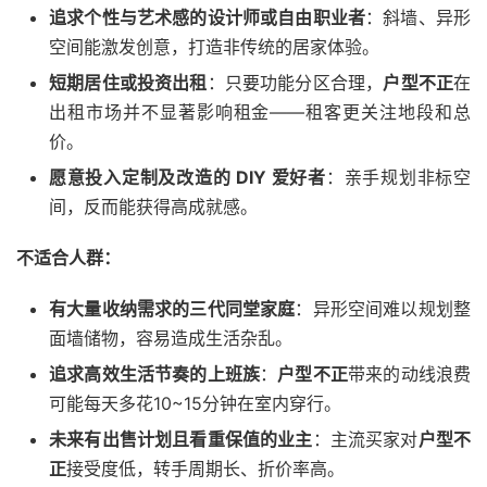
追求个性与艺术感的设计师或自由职业者
：斜墙、异形
空间能激发创意，打造非传统的居家体验。
短期居住或投资出租
：只要功能分区合理，
户型不正
在
出租市场并不显著影响租金——租客更关注地段和总
价。
愿意投入定制及改造的 DIY 爱好者
：亲手规划非标空
间，反而能获得高成就感。
不适合人群：
有大量收纳需求的三代同堂家庭
：异形空间难以规划整
面墙储物，容易造成生活杂乱。
追求高效生活节奏的上班族
：
户型不正
带来的动线浪费
可能每天多花10~15分钟在室内穿行。
未来有出售计划且看重保值的业主
：主流买家对
户型不
正
接受度低，转手周期长、折价率高。