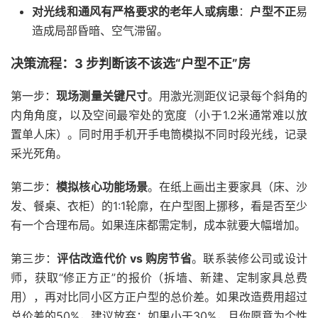
对光线和通风有严格要求的老年人或病患
：
户型不正
易
造成局部昏暗、空气滞留。
决策流程：3 步判断该不该选“户型不正”房
第一步：
现场测量关键尺寸
。用激光测距仪记录每个斜角的
内角角度，以及空间最窄处的宽度（小于1.2米通常难以放
置单人床）。同时用手机开手电筒模拟不同时段光线，记录
采光死角。
第二步：
模拟核心功能场景
。在纸上画出主要家具（床、沙
发、餐桌、衣柜）的1:1轮廓，在户型图上挪移，看是否至少
有一个合理布局。如果连床都需定制，成本就要大幅增加。
第三步：
评估改造代价 vs 购房节省
。联系装修公司或设计
师，获取“修正方正”的报价（拆墙、新建、定制家具总费
用），再对比同小区方正户型的总价差。如果改造费用超过
总价差的50%，建议放弃；如果小于30%，且你愿意为个性