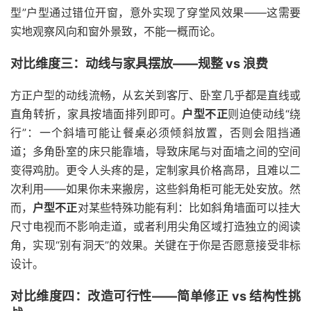
型”户型通过错位开窗，意外实现了穿堂风效果——这需要
实地观察风向和窗外景致，不能一概而论。
对比维度三：动线与家具摆放——规整 vs 浪费
方正户型的动线流畅，从玄关到客厅、卧室几乎都是直线或
直角转折，家具按墙面排列即可。
户型不正
则迫使动线“绕
行”：一个斜墙可能让餐桌必须倾斜放置，否则会阻挡通
道；多角卧室的床只能靠墙，导致床尾与对面墙之间的空间
变得鸡肋。更令人头疼的是，定制家具价格高昂，且难以二
次利用——如果你未来搬房，这些斜角柜可能无处安放。然
而，
户型不正
对某些特殊功能有利：比如斜角墙面可以挂大
尺寸电视而不影响走道，或者利用尖角区域打造独立的阅读
角，实现“别有洞天”的效果。关键在于你是否愿意接受非标
设计。
对比维度四：改造可行性——简单修正 vs 结构性挑