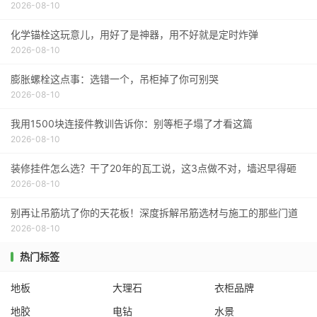
2026-08-10
化学锚栓这玩意儿，用好了是神器，用不好就是定时炸弹
2026-08-10
膨胀螺栓这点事：选错一个，吊柜掉了你可别哭
2026-08-10
我用1500块连接件教训告诉你：别等柜子塌了才看这篇
2026-08-10
装修挂件怎么选？干了20年的瓦工说，这3点做不对，墙迟早得砸
2026-08-10
别再让吊筋坑了你的天花板！深度拆解吊筋选材与施工的那些门道
2026-08-10
热门标签
地板
大理石
衣柜品牌
地胶
电钻
水景