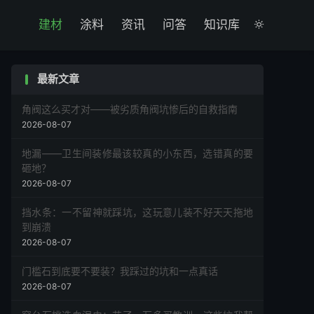

建材
涂料
资讯
问答
知识库

最新文章
角阀这么买才对——被劣质角阀坑惨后的自救指南
2026-08-07
地漏——卫生间装修最该较真的小东西，选错真的要
砸地？
2026-08-07
挡水条：一不留神就踩坑，这玩意儿装不好天天拖地
到崩溃
2026-08-07
门槛石到底要不要装？我踩过的坑和一点真话
2026-08-07