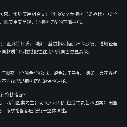
感。常见实用组合是：1个90cm大抱枕（如靠枕）+2个
相间，既实用又美观，是抱枕搭配的基础技巧。
？
织、亚麻等材质。例如，丝绒抱枕搭配棉麻沙发，增加轻奢
不同材质的抱枕搭配往往比单纯同色更显高级。
？
几何图案+1个纯色”的公式，避免过于杂乱。例如，大花卉抱
的不同纹理是抱枕搭配的保险选择。
进行抱枕搭配？
色，几何图案为主；现代风可用纯色或抽象艺术图案；田园
格，抱枕搭配都应服务于整体调性。