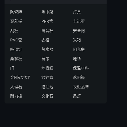
陶瓷砖
毛巾架
灯具
聚苯板
PPR管
卡诺亚
刮板
隔音棉
安全网
PVC管
衣柜
米箱
吸顶灯
热水器
阳光房
桑拿板
窗帘
地毯
门
地板纸
保温材料
金刚砂地坪
镀锌管
遮阳篷
大理石
拖把池
衣柜品牌
耐力板
文化石
吊灯