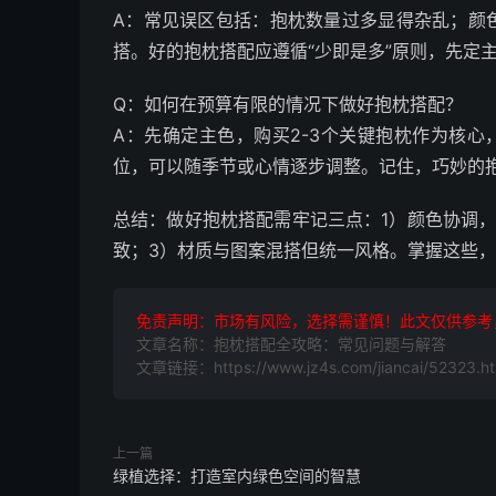
A：常见误区包括：抱枕数量过多显得杂乱；颜
搭。好的抱枕搭配应遵循“少即是多”原则，先定
Q：如何在预算有限的情况下做好抱枕搭配？
A：先确定主色，购买2-3个关键抱枕作为核心
位，可以随季节或心情逐步调整。记住，巧妙的
总结：做好抱枕搭配需牢记三点：1）颜色协调
致；3）材质与图案混搭但统一风格。掌握这些
免责声明：市场有风险，选择需谨慎！此文仅供参考
文章名称：抱枕搭配全攻略：常见问题与解答
文章链接：https://www.jz4s.com/jiancai/52323.ht
上一篇
绿植选择：打造室内绿色空间的智慧