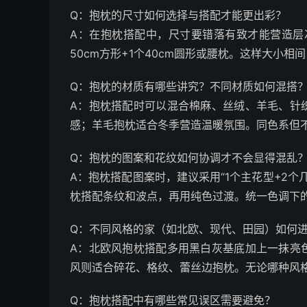
Q：抱枕的尺寸如何选择与搭配才能更出彩？
A：在抱枕搭配中，尺寸要错落有致才能营造层次
50cm方形+1个40cm圆形或腰枕。这样大小
Q：抱枕的材质有哪些讲究？不同材质如何混搭
A：抱枕搭配时可以混合棉麻、丝绒、羊毛、针
感；羊毛抱枕适合冬季营造温暖氛围。同色系但
Q：抱枕的图案和花纹如何协调才不会显得混乱
A：抱枕搭配图案时，建议采用“1个主花型+2个
枕搭配条纹和波点，再用纯色过渡。统一色调下
Q：不同风格的家（如北欧、现代、田园）如何
A：北欧风抱枕搭配多用黑白灰基底加上一抹亮
风则适合碎花、格纹、蕾丝边抱枕。无论哪种风
Q：抱枕搭配中有哪些常见误区需要避免？