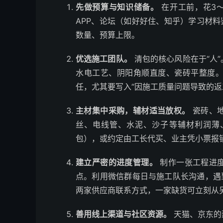
先做预算与知识储备。
在开工前，花3
APP、论坛（如好好住、知乎）学习材料
数量、预算上限。
优选施工团队。
清包的核心风险在于“人
水电工艺、阴阳角顺直度、瓷砖平整度
任，尤其要写入“因施工质量问题导致的返
主材集中采购，辅材适当放权。
瓷砖、地
丝、电线管、水泥、沙子等辅材利润薄
包），或约定由工长代买、业主凭小票报
建立严密的进度管理。
制作一张工程进
点。利用微信群每日与施工队长沟通，遇
两家供应商联系方式，一家缺货可立刻从
善用线上渠道与社区资源。
天猫、京东的