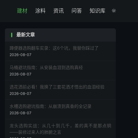

建材
涂料
资讯
问答
知识库

最新文章
蹲便器选购翻车实录：这6个坑，我替你踩过了
2026-08-07
马桶避坑指南：从安装血泪到选购真经
2026-08-07
选花洒前必看！我换了三套花洒才悟出的血泪经验
2026-08-07
水槽选购避坑指南：从崩溃到真香的全记录
2026-08-07
龙头选购实战：从几十到几千，差的真不是那点铜
——装修过来人的肺腑之言