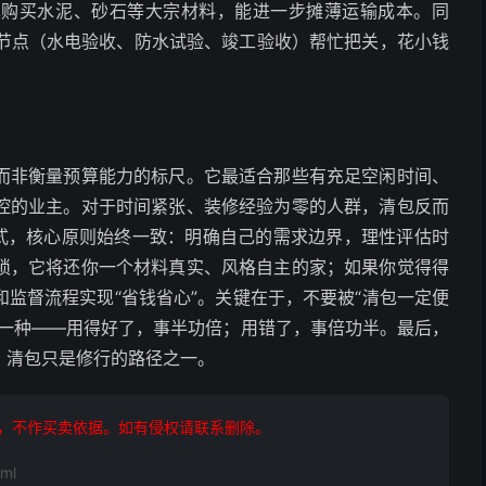
单购买水泥、砂石等大宗材料，能进一步摊薄运输成本。同
节点（水电验收、防水试验、竣工验收）帮忙把关，花小钱
而非衡量预算能力的标尺。它最适合那些有充足空闲时间、
控的业主。对于时间紧张、装修经验为零的人群，清包反而
模式，核心原则始终一致：明确自己的需求边界，理性评估时
琐，它将还你一个材料真实、风格自主的家；如果你觉得得
监督流程实现“省钱省心”。关键在于，不要被“清包一定便
的一种——用得好了，事半功倍；用错了，事倍功半。最后，
，清包只是修行的路径之一。
，不作买卖依据。如有侵权请联系删除。
ml