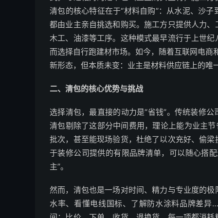
清包的核心特征在于“材料自购”：从水泥、沙
都由业主亲自挑选和购买。施工方只提供人力、
木工、油漆等工序。这种模式最早流行于上世纪
而选择自行跑建材市场。如今，随着互联网电商和
新形态，但本质未变：业主是材料供应链上的唯
二、清包的核心优势与挑战
选择清包，最直接的动力是“省钱”。传统装修公
清包剔除了这部分中间费用，理论上能为业主节
批次，甚至能现场验货，杜绝了以次充好、偷梁
于装修公司提供的有限品牌清单，可以随心搭配
主”。
然而，清包也是一场对时间、精力与专业度的极
水率、看懂电线国标、了解防水涂料品牌差异
间：比价、下单、收货、退换货，每一项都消耗