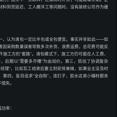
材料到货延迟、工人磨洋工等问题时，没有装修公司作为缓
一，认为清包一定比半包或全包便宜。事实并非如此——如
者因采购数量误差导致多次补货、浪费运费，总花费可能反
开施工方的“套路”。清包模式下，施工方仍可能在人工费、
，后期以“需要多开槽”为由加价。第三，低估了协调复杂
目经理”，比如瓦工结束后要立刻安排美缝，如果业主没及时
。第四，盲目追求“全自购”，连钉子、胶水这类小辅材都亲
不偿失。
成功率：