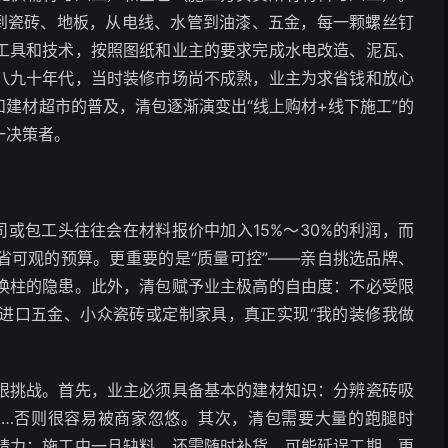
子到瓷砖、地板，从电线、水管到油漆、五金，每一颗螺丝钉
工具和技术，按照图纸和业主的要求完成水电改造、泥瓦、
八九十年代，当时装修市场尚不成熟，业主为求省钱和放心
建材超市的普及，清包逐渐演变出“线上购材+线下施工”的
一决策者。
司或包工头往往会在材料报价中加入15%～30%的利润，而
省可观的预算。更重要的是“质量可控”——亲自挑选品牌、
换柱的隐患。此外，清包赋予业主极高的自由度：不必受限
进口五金、小众瓷砖或定制家具，真正实现“我的装修我做
限挑战。首先，业主必须具备基本的建材知识：分辨瓷砖吸
……否则很容易被商家忽悠。其次，清包需要大量的跑腿时
精力；施工中一旦缺料，还需随时补货，可能延误工期。更