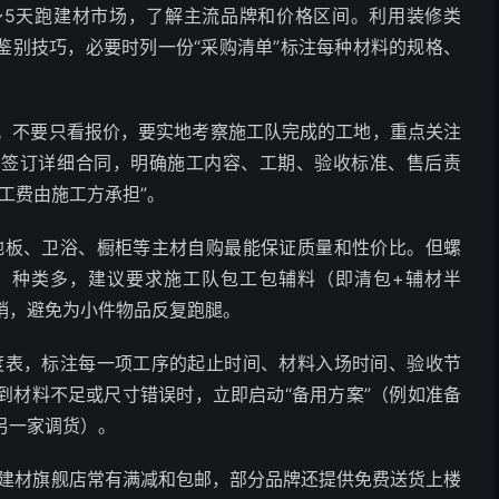
～5天跑建材市场，了解主流品牌和价格区间。利用装修类
鉴别技巧，必要时列一份“采购清单”标注每种材料的规格、
”。不要只看报价，要实地考察施工队完成的工地，重点关注
。签订详细合同，明确施工内容、工期、验收标准、售后责
工费由施工方承担”。
板、卫浴、橱柜等主材自购最能保证质量和性价比。但螺
、种类多，建议要求施工队包工包辅料（即清包+辅材半
销，避免为小件物品反复跑腿。
度表，标注每一项工序的起止时间、材料入场时间、验收节
到材料不足或尺寸错误时，立即启动“备用方案”（例如准备
另一家调货）。
建材旗舰店常有满减和包邮，部分品牌还提供免费送货上楼