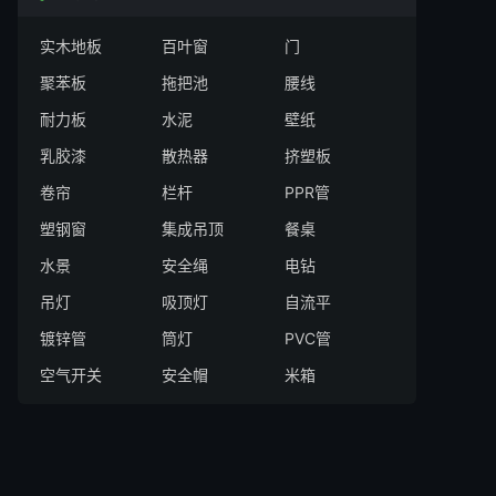
实木地板
百叶窗
门
聚苯板
拖把池
腰线
耐力板
水泥
壁纸
乳胶漆
散热器
挤塑板
卷帘
栏杆
PPR管
塑钢窗
集成吊顶
餐桌
水景
安全绳
电钻
吊灯
吸顶灯
自流平
镀锌管
筒灯
PVC管
空气开关
安全帽
米箱