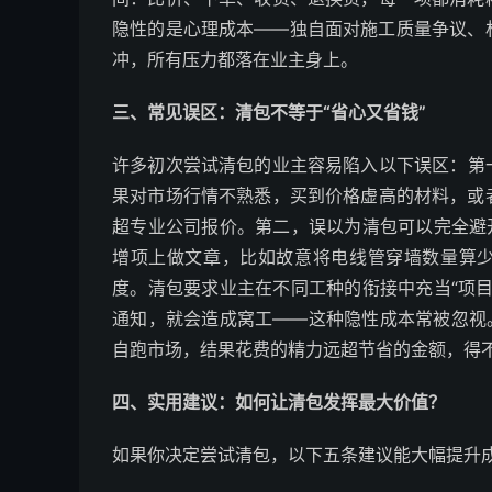
隐性的是心理成本——独自面对施工质量争议、
冲，所有压力都落在业主身上。
三、常见误区：清包不等于“省心又省钱”
许多初次尝试清包的业主容易陷入以下误区：第
果对市场行情不熟悉，买到价格虚高的材料，或
超专业公司报价。第二，误以为清包可以完全避
增项上做文章，比如故意将电线管穿墙数量算少
度。清包要求业主在不同工种的衔接中充当“项
通知，就会造成窝工——这种隐性成本常被忽视
自跑市场，结果花费的精力远超节省的金额，得
四、实用建议：如何让清包发挥最大价值？
如果你决定尝试清包，以下五条建议能大幅提升