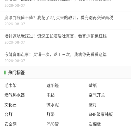
2026-08-07
底漆到底值不值？我花了2万买来的教训，看完别再交智商税
2026-08-07
墙衬这坑我踩过！资深工长酒后吐真言，看完少花冤枉钱
2026-08-07
嵌缝膏那点事：买错一次，返工三次，我劝你先看看这篇
2026-08-07
热门标签
毛巾架
遮阳篷
壁纸
燃气热水器
电钻
空气开关
文化石
微水泥
壁灯
台灯
灯带
ENF级康纯板
安全网
PVC管
岩棉板