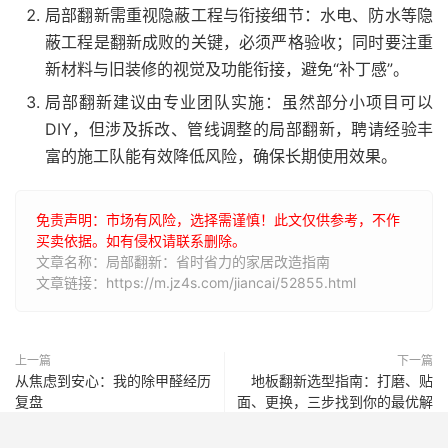
局部翻新需重视隐蔽工程与衔接细节：水电、防水等隐
蔽工程是翻新成败的关键，必须严格验收；同时要注重
新材料与旧装修的视觉及功能衔接，避免“补丁感”。
局部翻新建议由专业团队实施：虽然部分小项目可以
DIY，但涉及拆改、管线调整的局部翻新，聘请经验丰
富的施工队能有效降低风险，确保长期使用效果。
免责声明：市场有风险，选择需谨慎！此文仅供参考，不作
买卖依据。如有侵权请联系删除。
文章名称：局部翻新：省时省力的家居改造指南
文章链接：https://m.jz4s.com/jiancai/52855.html
上一篇
下一篇
从焦虑到安心：我的除甲醛经历
地板翻新选型指南：打磨、贴
复盘
面、更换，三步找到你的最优解