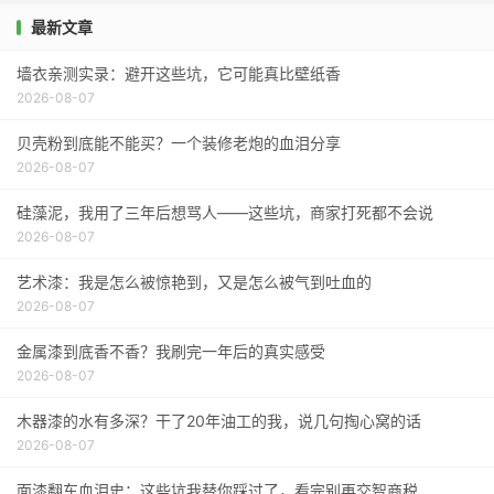
最新文章
墙衣亲测实录：避开这些坑，它可能真比壁纸香
2026-08-07
贝壳粉到底能不能买？一个装修老炮的血泪分享
2026-08-07
硅藻泥，我用了三年后想骂人——这些坑，商家打死都不会说
2026-08-07
艺术漆：我是怎么被惊艳到，又是怎么被气到吐血的
2026-08-07
金属漆到底香不香？我刷完一年后的真实感受
2026-08-07
木器漆的水有多深？干了20年油工的我，说几句掏心窝的话
2026-08-07
面漆翻车血泪史：这些坑我替你踩过了，看完别再交智商税