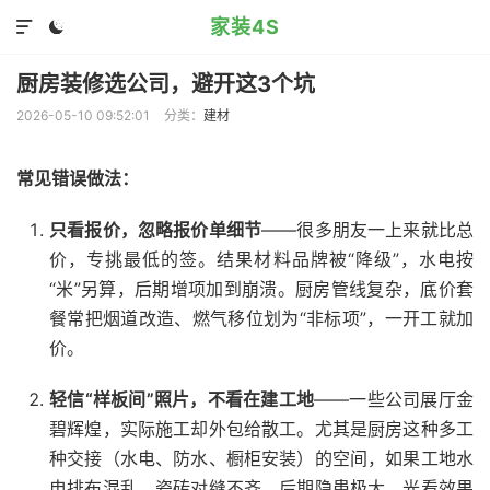
家装4S


厨房装修选公司，避开这3个坑
2026-05-10 09:52:01
分类：
建材
常见错误做法：
只看报价，忽略报价单细节
——很多朋友一上来就比总
价，专挑最低的签。结果材料品牌被“降级”，水电按
“米”另算，后期增项加到崩溃。厨房管线复杂，底价套
餐常把烟道改造、燃气移位划为“非标项”，一开工就加
价。
轻信“样板间”照片，不看在建工地
——一些公司展厅金
碧辉煌，实际施工却外包给散工。尤其是厨房这种多工
种交接（水电、防水、橱柜安装）的空间，如果工地水
电排布混乱、瓷砖对缝不齐，后期隐患极大。光看效果