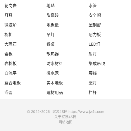
花岗岩
地毯
水管
灯具
陶瓷砖
安全帽
微波炉
地板纸
塑钢窗
橱柜
吊灯
耐力板
大理石
餐桌
LED灯
岩板
散热器
射灯
岩棉板
防水材料
集成吊顶
自流平
微水泥
腰线
复合地板
实木地板
壁灯
浴霸
建材用品
栏杆
© 2022-2026
家装4S网
https://www.jz4s.com
关于家装4S网
网站地图