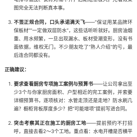
图完全无法判断真本事。
不签正规合同，口头承诺满天飞
——“保证用某品牌环
保板材”“一定做双层防水”，这些话听听就好。厨房油烟
重、用水频繁，一旦出现漏水、板材受潮变形，没有书
面依据，维权无门。不少朋友吃了“熟人介绍”的亏，最
后连合同都没有。
正确建议：
要求查看厨房专项施工案例与预算书
——让公司拿出至
少3个与你家厨房面积、户型相近的完工案例，并索要
详细预算书，逐项核对：水管走顶还是走地？防水刷几
遍？橱柜背板厚度多少？把“可能增项”提前写进合同。
突击考察其正在施工的厨房工地
——提前预约不打招
呼，直接去看2～3个工地。重点看：水电开槽是否横平