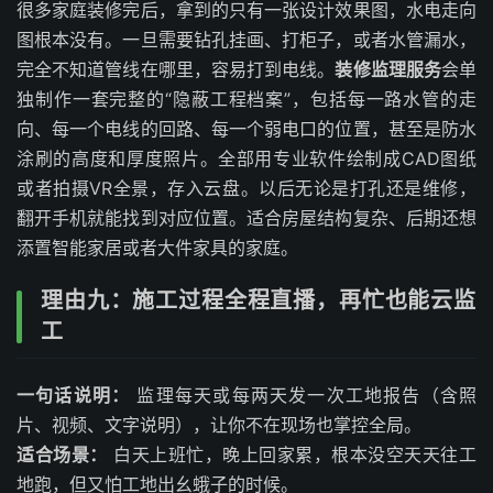
很多家庭装修完后，拿到的只有一张设计效果图，水电走向
图根本没有。一旦需要钻孔挂画、打柜子，或者水管漏水，
完全不知道管线在哪里，容易打到电线。
装修监理服务
会单
独制作一套完整的“隐蔽工程档案”，包括每一路水管的走
向、每一个电线的回路、每一个弱电口的位置，甚至是防水
涂刷的高度和厚度照片。全部用专业软件绘制成CAD图纸
或者拍摄VR全景，存入云盘。以后无论是打孔还是维修，
翻开手机就能找到对应位置。适合房屋结构复杂、后期还想
添置智能家居或者大件家具的家庭。
理由九：施工过程全程直播，再忙也能云监
工
一句话说明：
监理每天或每两天发一次工地报告（含照
片、视频、文字说明），让你不在现场也掌控全局。
适合场景：
白天上班忙，晚上回家累，根本没空天天往工
地跑，但又怕工地出幺蛾子的时候。