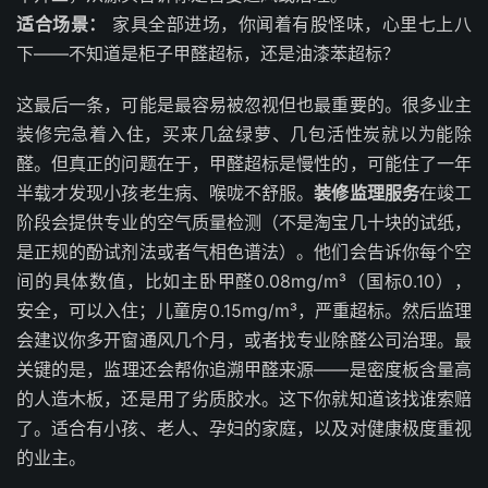
适合场景：
家具全部进场，你闻着有股怪味，心里七上八
下——不知道是柜子甲醛超标，还是油漆苯超标？
这最后一条，可能是最容易被忽视但也最重要的。很多业主
装修完急着入住，买来几盆绿萝、几包活性炭就以为能除
醛。但真正的问题在于，甲醛超标是慢性的，可能住了一年
半载才发现小孩老生病、喉咙不舒服。
装修监理服务
在竣工
阶段会提供专业的空气质量检测（不是淘宝几十块的试纸，
是正规的酚试剂法或者气相色谱法）。他们会告诉你每个空
间的具体数值，比如主卧甲醛0.08mg/m³（国标0.10），
安全，可以入住；儿童房0.15mg/m³，严重超标。然后监理
会建议你多开窗通风几个月，或者找专业除醛公司治理。最
关键的是，监理还会帮你追溯甲醛来源——是密度板含量高
的人造木板，还是用了劣质胶水。这下你就知道该找谁索赔
了。适合有小孩、老人、孕妇的家庭，以及对健康极度重视
的业主。