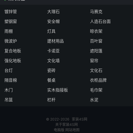
镀锌管
大理石
马赛克
塑钢窗
安全帽
人造石台面
雨棚
灯具
晾衣架
微波炉
建材用品
百叶窗
复合地板
卡诺亚
遮阳篷
强化地板
文化墙
窗帘
台灯
瓷砖
文化石
隔音棉
餐桌
衣柜品牌
木门
实木指接板
毛巾架
吊篮
栏杆
水泥
© 2022-2026
家装4S网
关于家装4S网
电脑版
网站地图