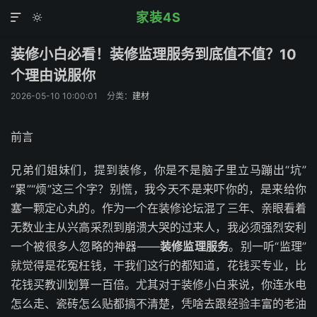
家装4S


装修小白必看！装修监理服务到底值不值？10
个理由说服你
2026-05-10 10:00:01
分类：
建材
前言
兄弟们姐妹们，提到装修，你是不是脑子里立马蹦出“坑”
“累”“烦”这三个字？别慌，我今天不是来吓你的，是来给你
塞一颗定心丸的。作为一个在装修论坛混了三年、亲眼看着
无数业主从兴高采烈到崩溃大哭的过来人，我必须强烈安利
一个被很多人忽略的神器——
装修监理服务
。别一听“监理”
就觉得是花冤枉钱，干我们这行的都知道，花钱买专业，比
花钱买教训划算一百倍。尤其对于装修小白来说，你连水电
怎么走、瓷砖怎么贴都搞不清楚，凭啥去跟经验丰富的老油