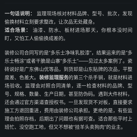
一句话说明：
监理现场核对材料品牌、型号、批次，发现
偷换材料立刻要求整改，让次品无处藏身。
适合场景：
油漆、防水、板材进场那天，你根本没时间
盯，又怕工人偷偷换成差的。
装修公司合同写的是“多乐士净味乳胶漆”，结果运来的是“多
乐士畅涂”或者干脆是山寨“多乐土”——见过太多案例了。瓷
砖说好是广东佛山优等品，到货却是山东贴牌的次品，平整
度差、色差大。
装修监理服务
的第三个杀手锏，就是材料进
场验收。监理会对照合同清单，逐一检查材料的品牌、型
号、规格、数量、生产日期，甚至防伪码。遇到大件材料，
还会通过官方渠道查授权书。一旦发现货不对板，直接要求
施工方退回重进，费用由装修公司承担。更绝的是，有些监
理会拍照存档，后期出了问题也有据可查。适合那些平时上
班忙、没空跑工地，但又不想被“挂羊头卖狗肉”的业主。