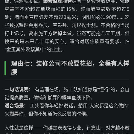
板，遇潮就发霉。
装修监理服务
拥有一整套验收标准：瓷砖
空鼓率不能超过单块面积的15%，整面墙空鼓数不超过5
处；墙面垂直度偏差不超过3毫米；阴阳角必须90度……这
些数据监理会用靠尺、空鼓锤、角尺挨个测。不合格的当场
打上记号，要求施工方砸掉重做。虽然可能拖几天工期，但
换来的是未来几十年的安心。适合对居住质量有要求、怕
“金玉其外败絮其中”的业主。
理由七：装修公司不敢耍花招，全程有人撑
腰
一句话说明：
有监理在场，施工队知道你是“懂行”的，会自
觉提高质量，偷懒和糊弄的概率直线下降。
适合场景：
工头看你年轻好说话，想用“大家都是这么做的”
来糊弄你，但你不知道怎么反驳的时候。
人性就是这样——你越是表现得专业、有靠山，对方越不敢