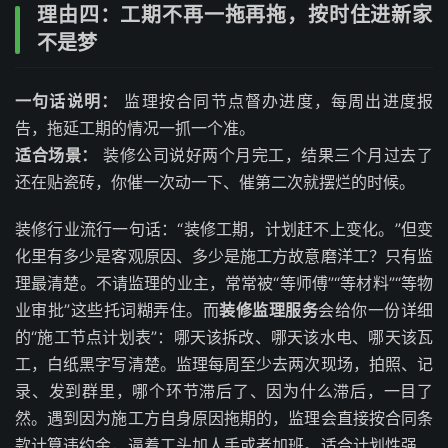
理由四：工期不再一拖再拖，按时住进新家
不是梦
一句话说明：
监理按合同节点督办进度，每周出进度报
告，拖延工期的情况一抓一个准。
适合场景：
装修公司说好两个月完工，结果三个月过去了
还在贴瓷砖，你催一次动一下、催第二次就摆烂的时候。
装修行业流行一句话：“装修工期，计划赶不上变化。”但变
化里有多少是客观原因、多少是施工方故意磨洋工？只有监
理最清楚。不请监理的业主，常常被“等师傅”“等材料”“等物
业审批”这些托词糊弄住。而
装修监理服务
会给你一份详细
的“施工节点计划表”：哪天该拆改、哪天该水电、哪天该瓦
工，白纸黑字写清楚。监理每周至少去两次现场，拍照、记
录、发到群里，哪个环节滞后了、因为什么滞后，一目了
然。遇到因为施工方自身原因拖期的，监理会直接按合同条
款计算违约金，逼着工头加人手或者加班。适合计划性强、