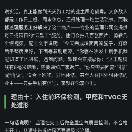
说实话，真正能做到天天跑工地的业主凤毛麟角。大多数人
都是工作日上班、周末休息，还得处理一堆生活琐事。而
装
修监理服务
正好解决了这个痛点——专业的监理公司会提供
每日或隔日的“云监工”服务。他们会拍几百张照片、剪辑几
个短视频，配上文字说明：“今天完成墙面两遍腻子，打磨
后平整度良好，下面等着刷底漆。”你躺在沙发上刷手机就
能知道工地进展。遇到问题，监理会直接@你：“这里踢脚
线有8毫米缝隙，需要通知厂家返厂。”你只需要回复“同意”
或“再议”。适合上班族、异地装修、甚至人在国外想装修的
业主——只要手机有信号，家就在你掌心里。
理由十：入住前环保检测，甲醛和TVOC无
处遁形
一句话说明：
监理在完工后做全屋空气质量检测，不合格
不开工，从源头告诉你是否要通风或治理。