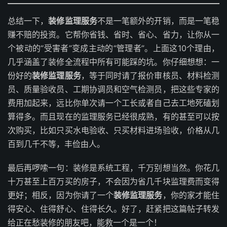
总结一下，
装修监理服务
不是一笔额外的开销，而是一笔稳
赚不赔的投资。它帮你省钱、省时、省心、省力，让你从一
个被动的“受害者”变成主动的“管理者”。上面这10个理由，
几乎涵盖了装修全流程中所有可能踩的坑。你仔细想想：一
份好的
装修监理服务
，等于同时请了报价审核员、材料检测
员、质量验收员、工期协调员和空气检测员，把这些专家的
费用加起来，远比你单次请一个工长或者自己去工地死磕划
算得多。而且现在的监理服务已经很成熟，有的甚至可以按
次购买，比如只买水电验收、只买材料进场验收，价格从几
百到几千不等，丰俭由人。
最后再啰嗦一句：装修是系统工程，千万别想当然。你花几
十万甚至上百万买的房子，不会因为省几千块监理费而变得
更好；相反，因为你请了一个
装修监理服务
，你的家才能住
得安心、住得舒心、住得长久。好了，赶紧把这篇帖子转发
给正在愁装修的朋友吧，能救一个是一个！