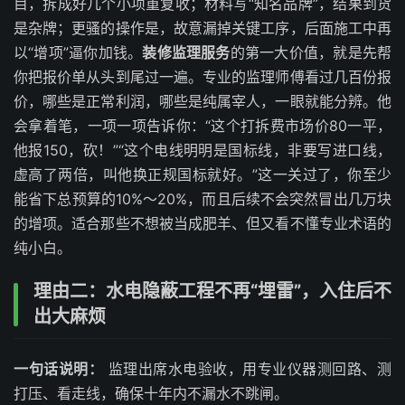
目，拆成好几个小项重复收；材料写“知名品牌”，结果到货
是杂牌；更骚的操作是，故意漏掉关键工序，后面施工中再
以“增项”逼你加钱。
装修监理服务
的第一大价值，就是先帮
你把报价单从头到尾过一遍。专业的监理师傅看过几百份报
价，哪些是正常利润，哪些是纯属宰人，一眼就能分辨。他
会拿着笔，一项一项告诉你：“这个打拆费市场价80一平，
他报150，砍！”“这个电线明明是国标线，非要写进口线，
虚高了两倍，叫他换正规国标就好。”这一关过了，你至少
能省下总预算的10%～20%，而且后续不会突然冒出几万块
的增项。适合那些不想被当成肥羊、但又看不懂专业术语的
纯小白。
理由二：水电隐蔽工程不再“埋雷”，入住后不
出大麻烦
一句话说明：
监理出席水电验收，用专业仪器测回路、测
打压、看走线，确保十年内不漏水不跳闸。