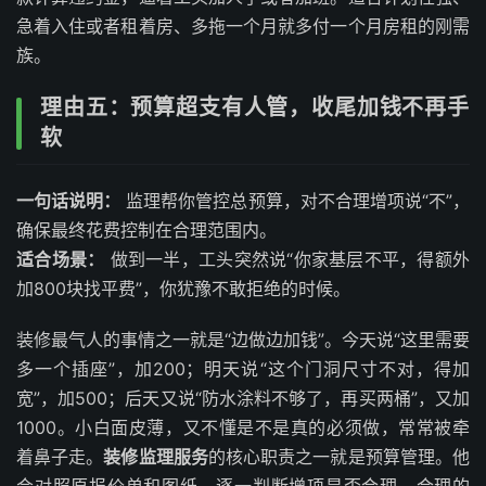
急着入住或者租着房、多拖一个月就多付一个月房租的刚需
族。
理由五：预算超支有人管，收尾加钱不再手
软
一句话说明：
监理帮你管控总预算，对不合理增项说“不”，
确保最终花费控制在合理范围内。
适合场景：
做到一半，工头突然说“你家基层不平，得额外
加800块找平费”，你犹豫不敢拒绝的时候。
装修最气人的事情之一就是“边做边加钱”。今天说“这里需要
多一个插座”，加200；明天说“这个门洞尺寸不对，得加
宽”，加500；后天又说“防水涂料不够了，再买两桶”，又加
1000。小白面皮薄，又不懂是不是真的必须做，常常被牵
着鼻子走。
装修监理服务
的核心职责之一就是预算管理。他