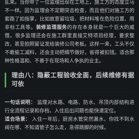
乱来。当你带了一位监理出现在工地上，施工方的态度立马
不一样。因为监理会不定期突击检查，而且他们对施工方的
套路了如指掌，比如故意留垃圾、把材料堆在危险位置、用
非标工具等。
装修监理服务
的存在本身就是一个巨大的威
慑。很多监理还会在施工群里直接艾特项目经理，要求整
改，甚至拍照留证发给装修公司老板。这样一来，工头不仅
不敢偷工减料，还会主动把细节做好，省得被扣钱。适合那
种性格温和、不善于在现场和人争执的业主。
理由八：隐蔽工程验收全面，后续维修有据
可依
一句话说明：
监理对水路、电路、防水、吊顶内部结构进
行全流程记录和存档，入住后出问题也能快速定位。
适合场景：
入住一年后，厨房水管突然漏水，你找不到水
阀在哪、不知道管子怎么走，急得跳脚的时候。