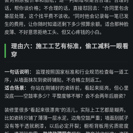
会对照原报价单和图纸，逐一判断增项是否合理。合理的
话，帮你谈价格；不合理的话，直接怼回去：“合同里包含
基层处理，这个找平费不该收。”同时他会记录每一笔已发
生的费用，让你随时知道还剩下多少预算余额。适合那种脸
皮薄、不好意思拒绝工头、但又心疼钱的小白。
理由六：施工工艺有标准，偷工减料一眼看
穿
一句话说明：
监理按照国家标准和行业规范检查每一道工
序，从墙面抹灰到瓷砖铺贴，不合格立刻返工。
适合场景：
你站在刚铺好的瓷砖前，看起来挺亮，但心里
没底——空鼓率多少？平整度够不够？会不会两年后崩瓷？
装修里很多“看起来很漂亮”的活儿，实际上工艺都是糊弄。
比如瓷砖只铺了薄薄一层水泥，边角空鼓严重；墙面刮腻子
没有等干透就刷漆，以后必定开裂；橱柜背板用劣质密度