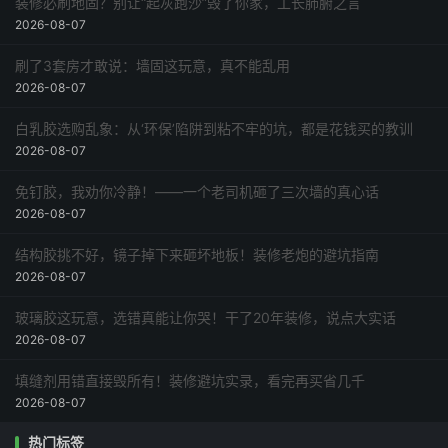
装修必刷地固？别让“起灰跑沙”毁了你家，工长肺腑之言
2026-08-07
刷了3套房才敢说：墙固这玩意，真不能乱用
2026-08-07
白乳胶选购乱象：从‘环保’陷阱到粘不牢的坑，都是花钱买的教训
2026-08-07
免钉胶，我劝你冷静！——一个老司机砸了三次墙的真心话
2026-08-07
结构胶挑不好，镜子掉下来砸坏地板！装修老炮的避坑指南
2026-08-07
玻璃胶这玩意，选错真能让你哭！干了20年装修，说点大实话
2026-08-07
填缝剂用错直接毁所有！装修避坑实录，看完再买省几千
2026-08-07
热门标签