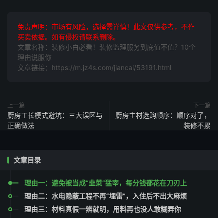
免责声明：市场有风险，选择需谨慎！此文仅供参考，不作
买卖依据。如有侵权请联系删除。
文章名称：装修小白必看！装修监理服务到底值不值？10个
理由说服你
文章链接：https://m.jz4s.com/jiancai/53191.html
上一篇
下一篇
厨房工长模式避坑：三大误区与
厨房主材选购顺序：顺序对了，
正确做法
装修不累
文章目录
理由一：避免被当成“韭菜”猛宰，每分钱都花在刀刃上
理由二：水电隐蔽工程不再“埋雷”，入住后不出大麻烦
理由三：材料真假一辨就明，用料再也没人敢糊弄你