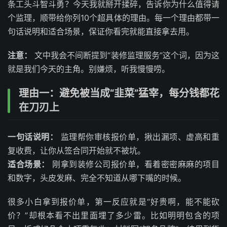
条工头斗智斗勇？今天我就掰开揉碎，告诉你为什么值得请
个监理，顺带给你列10个超具体的理由。每一个理由都带一
句话说明和适合场景，保证你看完就能直接拿去用。
注意：
文中我会不间断提到“装修监理服务”这个词，因为这
就是我们今天的主角。别嫌烦，听我慢慢唠。
理由一：避免被当成“韭菜”猛宰，每分钱都花
在刀刃上
一句话说明：
监理帮你审核报价单，揪出漏项、虚高和重
复收费，让你从签合同开始就不被坑。
适合场景：
刚拿到装修公司报价单，看着密密麻麻的项目
和数字，头皮发麻、完全不知道从哪下嘴的时候。
很多小白拿到报价单，第一反应就是“好贵啊，能不能砍
价？”却根本看不出里面埋了多少雷。比如明明包含的项