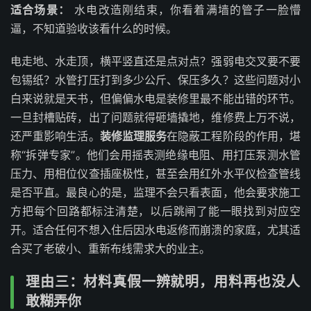
适合场景：
水电改造刚结束，你看着满墙的管子一脸懵
逼，不知道验收该看什么的时候。
电走地、水走顶，横平竖直还是点对点？强弱电交叉要不要
包锡纸？水管打压打到多少公斤、保压多久？这些问题对小
白来说就是天书，但偏偏水电是装修里最不能出错的环节。
一旦封槽贴砖，出了问题就得砸墙撬地，维修费上万不说，
还严重影响生活。
装修监理服务
在隐蔽工程阶段的作用，堪
称“拆弹专家”。他们会用摇表测绝缘电阻、用打压泵测水管
压力、用相位仪查插座极性，甚至会用红外水平仪检查管线
是否平直。最良心的是，监理不会只看表面，他会要求施工
方把每个回路都标注清楚，以后跳闸了能一眼找到对应空
开。适合任何不想入住后因水电返修而崩溃的家庭，尤其适
合买了老破小、重新布线需求大的业主。
理由三：材料真假一辨就明，用料再也没人
敢糊弄你