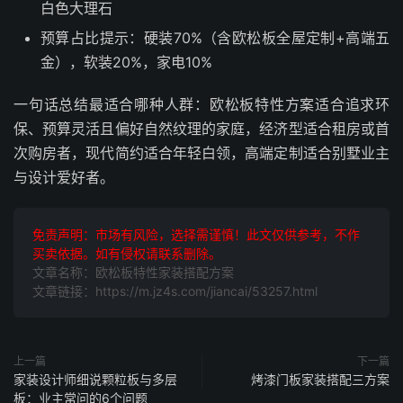
白色大理石
预算占比提示：硬装70%（含欧松板全屋定制+高端五
金），软装20%，家电10%
一句话总结最适合哪种人群：欧松板特性方案适合追求环
保、预算灵活且偏好自然纹理的家庭，经济型适合租房或首
次购房者，现代简约适合年轻白领，高端定制适合别墅业主
与设计爱好者。
免责声明：市场有风险，选择需谨慎！此文仅供参考，不作
买卖依据。如有侵权请联系删除。
文章名称：欧松板特性家装搭配方案
文章链接：https://m.jz4s.com/jiancai/53257.html
上一篇
下一篇
家装设计师细说颗粒板与多层
烤漆门板家装搭配三方案
板：业主常问的6个问题