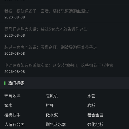
我被一根轨道毁了一面墙：装修轨道选购血泪史
2026-08-08
罗马杆选购大实话：装过5套房才敢告诉你这些
2026-08-08
装过三套房才敢说：买窗帘杆，别被导购牵着鼻子走
2026-08-08
电动晾衣架选购避坑实录：从安装到使用，这些细节千万注意
2026-08-08
热门标签
环氧地坪
暖风机
水管
塑木
栏杆
岩板
楼梯扶手
微水泥
铝合金窗
人造石台面
燃气热水器
强化地板