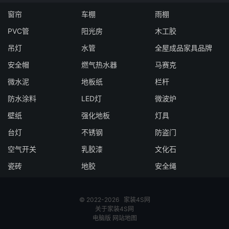
窗帘
车棚
雨棚
PVC管
阳光房
木工胶
吊灯
水管
全屋成品家具品牌
安全帽
燃气热水器
马赛克
微水泥
地板纸
栏杆
防水涂料
LED灯
微波炉
壁纸
强化地板
灯具
台灯
不锈钢
防盗门
空气开关
乳胶漆
文化石
瓷砖
地胶
安全绳
© 2022-2026
家装4S网
关于家装4S网
电脑版
网站地图