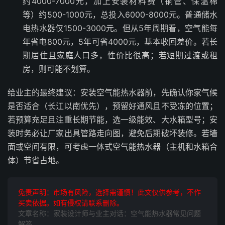
约4000-7000元，加上安装材料费（铜管、保温棉
等）约500-1000元，总投入6000-8000元。普通储水
电热水器仅1500-3000元。但从5年周期看，空气能每
年省电800元，5年可省4000元，基本收回差价。若长
期居住且家庭人口多，性价比很高；若短期过渡或租
房，则可能不划算。
给业主的最终建议：安装空气能热水器前，先确认你家气候
是否适合（长江以南优先），预留好通风且不受冻的位置；
若预算充足且注重长期节能，选一级能效、大水箱型号；安
装时务必让厂家出具管路走向图，避免后期破坏装修。若墙
面或空间有限，可考虑一体式空气能热水器（主机和水箱合
体）节省占地。
免责声明：市场有风险，选择需谨慎！此文仅供参考，不作
买卖依据。如有侵权请联系删除。
文章名称：家装设计师与业主对话：空气能热水器常见问题
解答