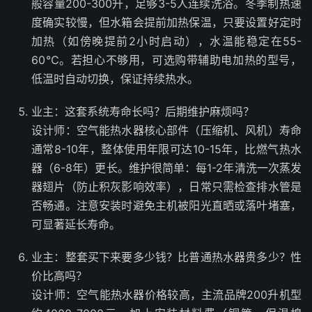
般容量200-300升，足够3-5人连续洗浴。冬季制热速
度确实较慢，但水箱会提前加热保温，只要设置好定时
加热（如傍晚提前2小时启动），水温能稳定在55-
60℃。若担心不够用，可选购带辅助电加热的型号，
低温时自动切换，保证持续热水。
业主：这套系统寿命长吗？后期维护麻烦吗？
设计师：空气能热水器核心部件（压缩机、风机）寿命
通常8-10年，整体使用年限可达10-15年，比燃气热水
器（6-8年）更长。维护很简单：每1-2年清洗一次蒸发
器翅片（防止积灰影响效率），日常只需检查排水管是
否畅通。注意安装时避免主机被阳光直晒或落叶堵塞，
可显著延长寿命。
业主：整套买下来要多少钱？比普通热水器贵多少？性
价比高吗？
设计师：空气能热水器价格较高，主流品牌200升机型