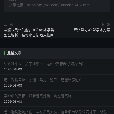
文章链接：https://m.jz4s.com/jiancai/53416.html
上一篇
下一篇
从燃气到空气能，10种热水器类
经济型·小户型净水方案
型全解析！装修小白闭眼入指南
最新文章
装修过来人：关于蜂巢帘，这6个真相我必须告诉你
2026-08-09
用过香格里拉帘才懂：柔光、遮丑、还能治强迫症
2026-08-08
柔纱帘的真相：好看是真好看，坑也是真坑
2026-08-08
卷帘选购避坑指南：从材质到安装，这些细节装修公司才不告诉你