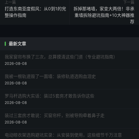
上一篇
下一篇
打造东南亚度假风：从0到1的完
拆掉那堵墙，家变大两倍！非承
整操作指南
重墙拆除避坑指南+10大神器推
荐
最新文章
我家窗帘布换了三次，总算摸清这些门道（专业避坑指南）
2026-08-08
我被一根轨道毁了一面墙：装修轨道选购血泪史
2026-08-08
罗马杆选购大实话：装过5套房才敢告诉你这些
2026-08-08
装过三套房才敢说：买窗帘杆，别被导购牵着鼻子走
2026-08-08
电动晾衣架选购避坑实录：从安装到使用，这些细节千万注意