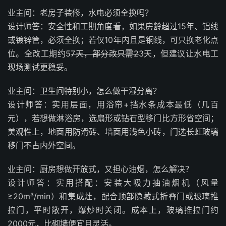
业主问：老房子装修，水电必须全换吗？
设计师答：安全性和工期角度看，如果房龄超过15年、铝线
或镀锌管，必须全换；若仅10年内且是铜线，可只换老化点
位。全改工期约5
7天，部分改只需2
3天，但建议让水电工
现场测试更稳妥。
业主问：卫生间特别小，怎么做干湿分离？
设计师答：实用层面，用浴帘+挡水条成本最低（几百
元），若想做淋浴房，选扇形或钻石型移门比方形省空间；
美观性上，地面用防滑砖、墙面用浅色小砖，门选长虹玻璃
移门不占内外空间。
业主问：厨房想做开放式，又担心油烟，怎么解决？
设计师答：实用搭配：安装大吸力抽油烟机（风量
≥20m³/min）和集成灶，配合顶部隐藏式折叠门或玻璃推
拉门，平时敞开，爆炒时关闭。成本上，玻璃推拉门约
2000元，比砌墙便宜且灵活。