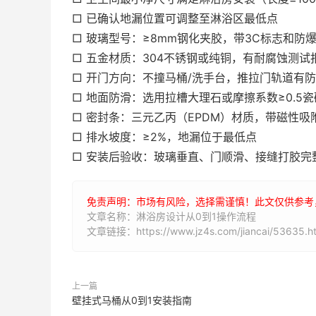
□ 已确认地漏位置可调整至淋浴区最低点
□ 玻璃型号：≥8mm钢化夹胶，带3C标志和防
□ 五金材质：304不锈钢或纯铜，有耐腐蚀测试
□ 开门方向：不撞马桶/洗手台，推拉门轨道有
□ 地面防滑：选用拉槽大理石或摩擦系数≥0.5瓷
□ 密封条：三元乙丙（EPDM）材质，带磁性吸
□ 排水坡度：≥2%，地漏位于最低点
□ 安装后验收：玻璃垂直、门顺滑、接缝打胶完
免责声明：市场有风险，选择需谨慎！此文仅供参考
文章名称：淋浴房设计从0到1操作流程
文章链接：https://www.jz4s.com/jiancai/53635.h
上一篇
壁挂式马桶从0到1安装指南