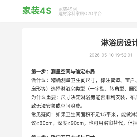
家装4S
家装4S网
建材涂料家居O2O平台
淋浴房设计
2026-05-10 19:52:01
第一步：测量空间与确定布局
做什么：精确测量卫生间尺寸，标注管道、窗户
扇形等）选择淋浴房类型（一字型、转角型、圆
为什么重要：尺寸决定淋浴房能否顺利安装，布
致无法安装或空间浪费。
常见疑问：如果卫生间面积不足1.5平米，能做
议≥80cm，深度≥90cm；也可用浴帘替代，但