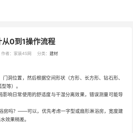
从0到1操作流程
作者：家装4S网
分类：
建材
、门洞位置，然后根据空间形状（方形、长方形、钻石形、
弧型等）。
局影响日常使用的舒适度与干湿分离效果，错误测量可能导
淋浴房吗？——可以，优先考虑一字型或扇形淋浴房，宽度建
挡水效果稍差。