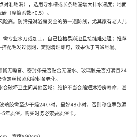
低点对准地漏），选用导水槽或长条地漏增大排水速度；地面
砖（摩擦系数≥0.5）。
风险高。防滑是淋浴房安全的第一道防线，尤其家有老人儿
，需专业水刀或加工，自己拉槽易崩边且接缝难处理；推荐
—搭配毛发过滤网，定期清理即可，效果优于普通地漏。
顺畅无噪音、密封条是否贴合无漏水、玻璃胶是否打满且24
检查螺丝松紧和密封条老化。
水会破坏卫生间其他区域；维护不当会缩短淋浴房寿命，甚
玻璃胶需至少干燥24小时，最好48小时，否则移位导致漏
-5年质保，购买时务必索要质保卡。
cm，宽度≥90cm）