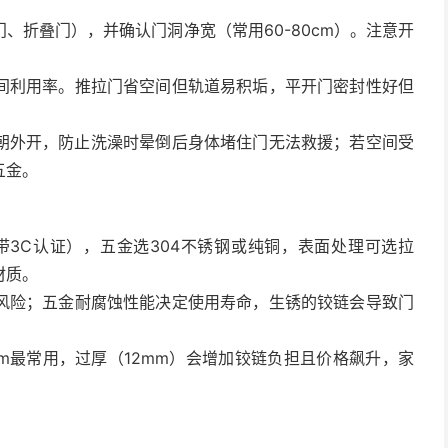
、折叠门），并确认门洞净宽（常用60-80cm）。注意开
间利用率。推拉门省空间但轨道易积垢，平开门密封性好但
朝外开，防止洗澡时晕倒后身体堵住门无法救援；若空间受
五金。
带3C认证），五金选304不锈钢或纯铜，表面处理可选拉
材质。
风险；五金耐腐蚀性能决定使用寿命，生锈的铰链会导致门
mm最常用，过厚（12mm）会增加铰链负担且价格飙升，家