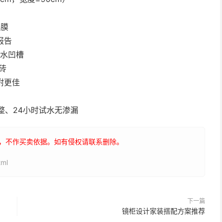
爆膜
报告
防水凹槽
砖
附更佳
整、24小时试水无渗漏
，不作买卖依据。如有侵权请联系删除。
tml
下一篇
镜柜设计家装搭配方案推荐