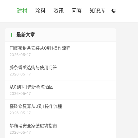

建材
涂料
资讯
问答
知识库

最新文章
门底密封条安装从0到1操作流程
2026-05-17
藤条香薰选购与使用问答
2026-05-17
从0到1打造折叠晾晒区
2026-05-17
瓷砖修复膏从0到1操作流程
2026-05-17
攀爬墙安全家装避坑指南
2026-05-17