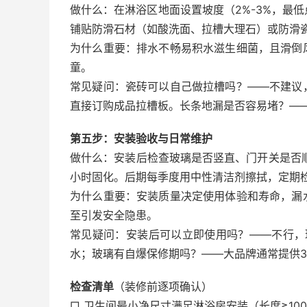
做什么：在淋浴区地面设置坡度（2%-3%，最
铺贴防滑石材（如酸洗面、拉槽大理石）或防滑瓷
为什么重要：排水不畅易积水滋生细菌，且滑倒
童。
常见疑问：瓷砖可以自己做拉槽吗？——不建议
直接订购成品拉槽板。长条地漏是否容易堵？—
第五步：安装验收与日常维护
做什么：安装后检查玻璃是否竖直、门开关是否
小时固化。后期每季度用中性清洁剂擦拭，定期
为什么重要：安装质量决定使用体验和寿命，漏
至引发安全隐患。
常见疑问：安装后可以立即使用吗？——不行，
水；玻璃有自爆保修期吗？——大品牌通常提供3
检查清单
（装修前逐项确认）
□ 卫生间最小净尺寸满足淋浴房安装（长度≥100