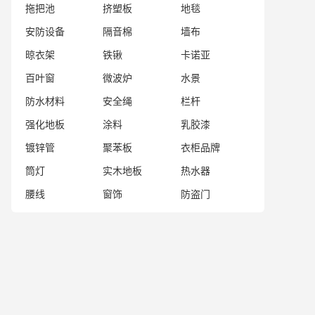
拖把池
挤塑板
地毯
安防设备
隔音棉
墙布
晾衣架
铁锹
卡诺亚
百叶窗
微波炉
水景
防水材料
安全绳
栏杆
强化地板
涂料
乳胶漆
镀锌管
聚苯板
衣柜品牌
筒灯
实木地板
热水器
腰线
窗饰
防盗门