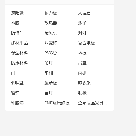
遮阳篷
耐力板
大理石
地胶
散热器
沙子
防盗门
暖风机
射灯
建材用品
陶瓷砖
复合地板
保温材料
PVC管
地板
防水材料
吊灯
吊篮
门
车棚
雨棚
调味篮
聚苯板
晾衣架
窗饰
台灯
铁锹
乳胶漆
ENF级康纯板
全屋成品家具品牌