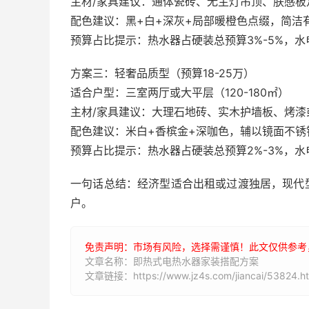
主材/家具建议：通体瓷砖、无主灯吊顶、肤感
配色建议：黑+白+深灰+局部暖橙色点缀，简洁
预算占比提示：热水器占硬装总预算3%-5%，水电
方案三：轻奢品质型（预算18-25万）
适合户型：三室两厅或大平层（120-180㎡）
主材/家具建议：大理石地砖、实木护墙板、烤
配色建议：米白+香槟金+深咖色，辅以镜面不锈
预算占比提示：热水器占硬装总预算2%-3%，水电
一句话总结：经济型适合出租或过渡独居，现代
户。
免责声明：市场有风险，选择需谨慎！此文仅供参考
文章名称：即热式电热水器家装搭配方案
文章链接：https://www.jz4s.com/jiancai/53824.ht