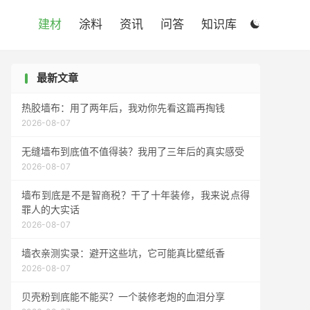

建材
涂料
资讯
问答
知识库

最新文章
热胶墙布：用了两年后，我劝你先看这篇再掏钱
2026-08-07
无缝墙布到底值不值得装？我用了三年后的真实感受
2026-08-07
墙布到底是不是智商税？干了十年装修，我来说点得
罪人的大实话
2026-08-07
墙衣亲测实录：避开这些坑，它可能真比壁纸香
2026-08-07
贝壳粉到底能不能买？一个装修老炮的血泪分享