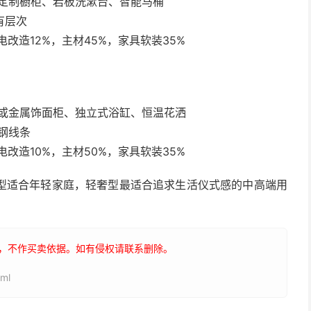
板定制橱柜、岩板洗漱台、智能马桶
有层次
改造12%，主材45%，家具软装35%
漆或金属饰面柜、独立式浴缸、恒温花洒
钢线条
改造10%，主材50%，家具软装35%
型适合年轻家庭，轻奢型最适合追求生活仪式感的中高端用
，不作买卖依据。如有侵权请联系删除。
ml