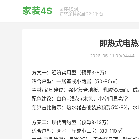
家装4S
家装4S网
建材涂料家居O2O平台
即热式电热
2026-05-11 00:04:44
方案一：经济实用型（预算3-5万）
适合户型：一居室或小两居（50-80㎡）
主材/家具建议：强化复合地板、乳胶漆墙面、成
配色建议：白色+浅灰+木色，小空间显亮堂
预算占比提示：热水器占硬装总预算5%-8%，水
方案二：现代简约型（预算8-12万）
适合户型：两室一厅或小三房（80-110㎡）