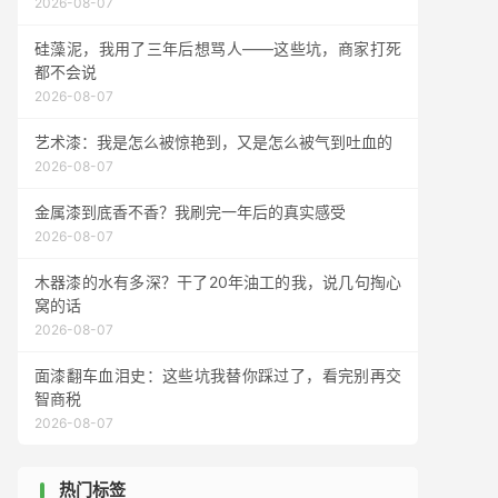
2026-08-07
硅藻泥，我用了三年后想骂人——这些坑，商家打死
都不会说
2026-08-07
艺术漆：我是怎么被惊艳到，又是怎么被气到吐血的
2026-08-07
金属漆到底香不香？我刷完一年后的真实感受
2026-08-07
木器漆的水有多深？干了20年油工的我，说几句掏心
窝的话
2026-08-07
面漆翻车血泪史：这些坑我替你踩过了，看完别再交
智商税
2026-08-07
热门标签