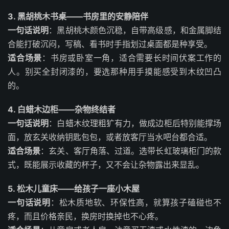
3. 黑胡桃木书桌——书房里的安静陪伴
一句话说明
：黑胡桃木颜色沉稳，自带高级感，和金属脚结
合能打破沉闷，写稿、看书时手指划过桌面都是种享受。
适合场景
：书房或卧室一角，适合需要长时间伏案工作的
人。别买全封闭漆的，要选那种用手摸能感受到木纹凹凸
的。
4. 白蜡木边柜——杂物终结者
一句话说明
：白蜡木纹理粗犷有力，做成边柜后特别能撑场
面，放玄关收纳钥匙包包，或者放客厅当水吧台都合适。
适合场景
：玄关、客厅角落、过道。选带长虹玻璃柜门的款
式，既能展示收藏的杯子，又不会让杂物露出来显乱。
5. 松木儿童床——给孩子一座小木屋
一句话说明
：松木质地软、环保性高，就算孩子磕碰也不
疼，而且价格亲民，换房时换掉也不心疼。