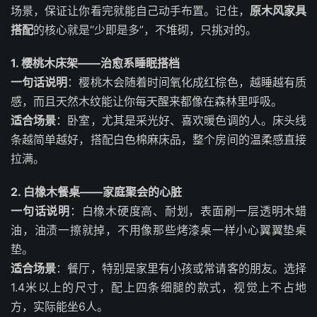
场景，保证让你看完就能自己动手布置。记住，
原木风家具
搭配
的核心就是“少即是多”，不堆砌，只挑对的。
1. 樱桃木床架——治愈系睡眠搭档
一句话说明
：樱桃木会随着时间氧化成红棕色，越睡越有质
感，而且天然木纹能让你每天醒来都像在森林里呼吸。
适合场景
：卧室，尤其是采光好、喜欢暖色调的人。床头线
条越简单越好，搭配白色棉麻床品，整个房间的温柔感直接
拉满。
2. 白橡木餐桌——家庭聚会的心脏
一句话说明
：白橡木硬度高、耐划，表面刷一层透明木蜡
油，油渍一擦就掉，不用像那些烤漆桌一样小心翼翼垫桌
垫。
适合场景
：餐厅，特别是家里有小孩或常请客的朋友。选择
1.4米以上的尺寸，配上四条细腿的款式，视觉上不占地
方，实际能坐6人。