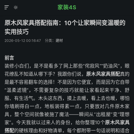
家装4S


原木风家具搭配指南：10个让家瞬间变温暖的
实用技巧
2026-05-12 00:16:47
分类：
建材
前言
装修小白们，是不是看多了网上那些“侘寂风”“奶油风”，眼
花缭乱不知道从哪下手？我跟你们说，
原木风家具搭配
真的
是最不容易翻车的选择！不是因为它便宜，而是因为它自带
“温柔滤镜”，不需要复杂的技巧就能让家看起来干净、舒
服、有生活气。木头这东西，摸上去暖，看上去也暖，哪怕
你墙刷得白一点，地板装得素一点，只要放对几件原木家
具，整个空间就像被施了魔法——瞬间从“出租屋”变“理想
家”。今天我就以过来人的身份，给你整理10个
原木风家具
搭配
的硬核理由和好物清单，每个都附带一句话说明和适合