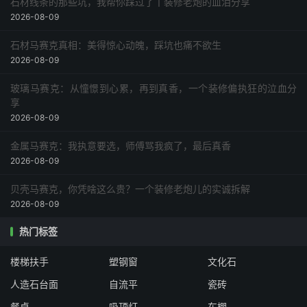
石材线条的那些坑，我帮你踩过了丨装修老炮的血泪分享
2026-08-09
石材马赛克真相：美得惊心动魄，踩坑也痛不欲生
2026-08-09
玻璃马赛克：从憧憬到心累，再到真香，一个装修偏执狂的泣血分
享
2026-08-09
金属马赛克：我执意要选，师傅骂我疯了，最后真香
2026-08-09
贝壳马赛克，你凭啥这么贵？一个装修老炮儿的实诚拆解
2026-08-09
热门标签
楼梯扶手
塑钢窗
文化石
人造石台面
自流平
瓷砖
餐桌
吸顶灯
车棚