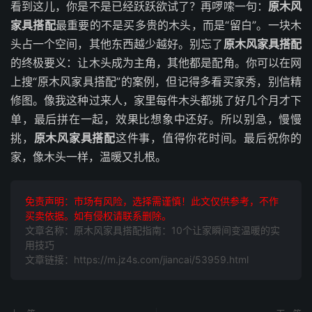
看到这儿，你是不是已经跃跃欲试了？再啰嗦一句：
原木风
家具搭配
最重要的不是买多贵的木头，而是“留白”。一块木
头占一个空间，其他东西越少越好。别忘了
原木风家具搭配
的终极要义：让木头成为主角，其他都是配角。你可以在网
上搜“原木风家具搭配”的案例，但记得多看买家秀，别信精
修图。像我这种过来人，家里每件木头都挑了好几个月才下
单，最后拼在一起，效果比想象中还好。所以别急，慢慢
挑，
原木风家具搭配
这件事，值得你花时间。最后祝你的
家，像木头一样，温暖又扎根。
免责声明：市场有风险，选择需谨慎！此文仅供参考，不作
买卖依据。如有侵权请联系删除。
文章名称：原木风家具搭配指南：10个让家瞬间变温暖的实
用技巧
文章链接：https://m.jz4s.com/jiancai/53959.html