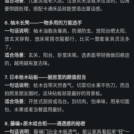
适合场景
：儿童房或老人房。注意买无漆或水性漆的，边角
要倒圆处理，搭配卡通床品就能营造出童话感。
6. 柚木长凳——一物多用的万能选手
一句话说明
：柚木油脂含量高，防潮防虫，放阳台晒太阳、
放玄关穿鞋、放床尾搭衣服都行，比买一整套家具灵活多
了。
适合场景
：玄关、阳台、卧室床尾。选表面带轻微做旧痕迹
的，越用越有复古味。
7. 日本桧木砧板——厨房里的颜值担当
一句话说明
：桧木自带天然香气，切菜切水果不伤刀，而且
拍照发朋友圈时，这块砧板就是最好的背景板。
适合场景
：开放式厨房或岛台。别切肉，怕串味，用来切面
包、水果或者当餐盘用最好。
8. 藤编+原木组合柜——通透感的秘密
一句话说明
：藤编门比全木板透气，能让家具看起来“轻”一