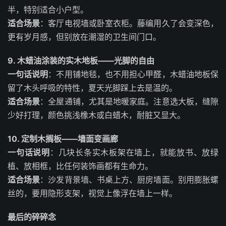
半，特别适合小户型。
适合场景
：客厅电视墙或卧室衣柜。藤编用久了会变深色，
更有岁月感，但别放在潮湿的卫生间门口。
9. 木蜡油涂装的实木地板——光脚的自由
一句话说明
：不用铺地毯，也不用担心甲醛，木蜡油地板保
留了木头呼吸的特性，夏天光脚踩上去是温的。
适合场景
：全屋通铺，尤其是地暖家庭。注意选大板，缝隙
少好打理，颜色挑浅橡木或白蜡木，耐脏又显大。
10. 定制木搁板——墙面变画廊
一句话说明
：几块长条实木板架在墙上，就能放书、放绿
植、放相框，比任何装饰画都有生命力。
适合场景
：沙发背景墙、书桌上方、厨房墙面。别用膨胀螺
丝的，要用隐形支架，视觉上像浮在墙上一样。
最后的碎碎念