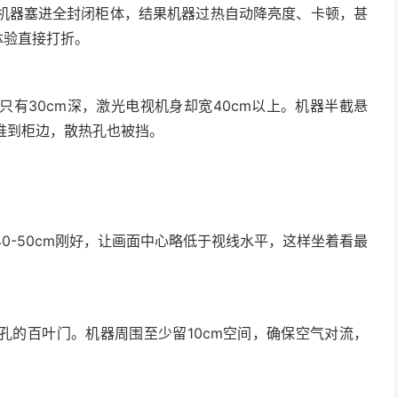
机器塞进全封闭柜体，结果机器过热自动降亮度、卡顿，甚
体验直接打折。
有30cm深，激光电视机身却宽40cm以上。机器半截悬
推到柜边，散热孔也被挡。
0-50cm刚好，让画面中心略低于视线水平，这样坐着看最
孔的百叶门。机器周围至少留10cm空间，确保空气对流，
。