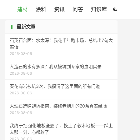
建材
涂料
资讯
问答
知识库

最新文章
石英石台面：水太深！我花半年跑市场，总结出7句大
实话
2026-08-06
人造石的水有多深？我从被坑到专家的血泪实录
2026-08-06
买花岗岩被坑3次，我摸清了这里面的所有门道
2026-08-06
大理石选购避坑指南：装修老炮儿的20条真实经验
2026-08-06
我终于把强化地板全翘了，换上了软木地板——踩上
去那一刻，心都软了
2026-08-06