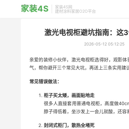
家装4S
家装4S网
建材涂料家居O2O平台
激光电视柜避坑指南：这3
2026-05-12 05:12:25
亲爱的装修小伙伴，激光电视柜选得好，观影体
气，帮你避开三个常见大坑，再送上三条实用建
常见错误做法：
柜子买太矮，画面贴地走
很多人直接套用普通电视柜，高度做40
脖子得低着，坐沙发上一会儿就酸，还容
封闭式柜门，散热全堵死