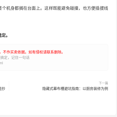
让整个机身都搁在台面上。这样既能避免碰撞，也方便插拔线
稳定。
，不作买卖依据。如有侵权请联系删除。
招搞定，记住一句话
ml
下一篇
能抄
隐藏式幕布槽避坑指南：以厨房装修为例