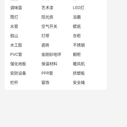
调味篮
艺术漆
LED灯
筒灯
阳光房
浴霸
水管
空气开关
壁纸
假山
灯带
衣柜
木工胶
瓷砖
不锈钢
PVC管
金刚砂地坪
橱柜
强化地板
保温材料
暖风机
安防设备
PPR管
挤塑板
栏杆
窗饰
安全绳