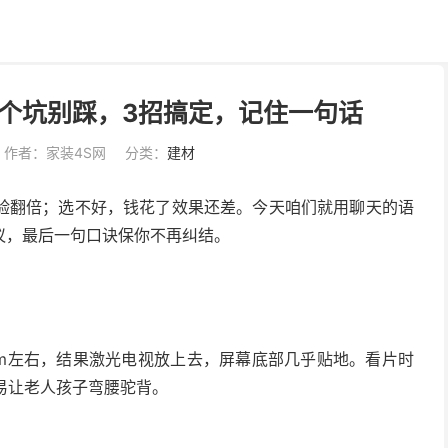
个坑别踩，3招搞定，记住一句话
作者：家装4S网
分类：
建材
验翻倍；选不好，钱花了效果还差。今天咱们就用聊天的语
议，最后一句口诀保你不再纠结。
cm左右，结果激光电视放上去，屏幕底部几乎贴地。看片时
易让老人孩子弯腰驼背。