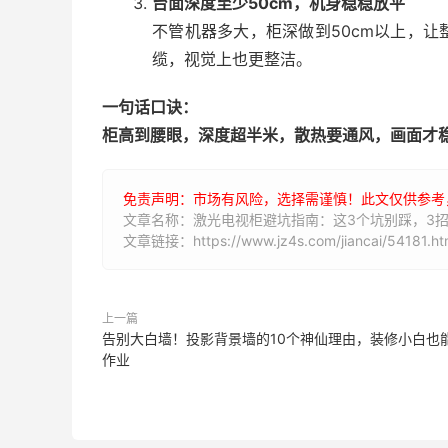
台面深度至少50cm，机身稳稳放平
不管机器多大，柜深做到50cm以上，
缆，视觉上也更整洁。
一句话口诀：
柜高到腰眼，深度超半米，散热要通风，画面才
免责声明：市场有风险，选择需谨慎！此文仅供参考
文章名称：激光电视柜避坑指南：这3个坑别踩，3
文章链接：https://www.jz4s.com/jiancai/54181.ht
上一篇
告别大白墙！投影背景墙的10个神仙理由，装修小白也
作业