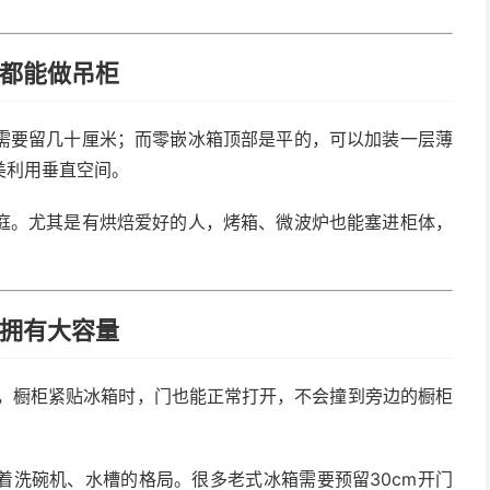
面都能做吊柜
需要留几十厘米；而零嵌冰箱顶部是平的，可以加装一层薄
美利用垂直空间。
庭。尤其是有烘焙爱好的人，烤箱、微波炉也能塞进柜体，
能拥有大容量
门，橱柜紧贴冰箱时，门也能正常打开，不会撞到旁边的橱柜
着洗碗机、水槽的格局。很多老式冰箱需要预留30cm开门