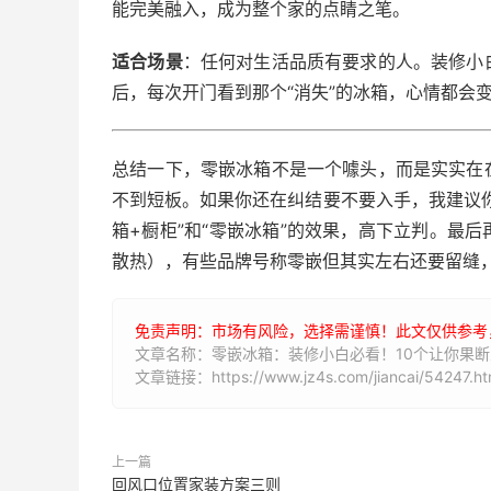
能完美融入，成为整个家的点睛之笔。
适合场景
：任何对生活品质有要求的人。装修小
后，每次开门看到那个“消失”的冰箱，心情都会
总结一下，零嵌冰箱不是一个噱头，而是实实在
不到短板。如果你还在纠结要不要入手，我建议
箱+橱柜”和“零嵌冰箱”的效果，高下立判。最
散热），有些品牌号称零嵌但其实左右还要留缝
免责声明：市场有风险，选择需谨慎！此文仅供参考
文章名称：零嵌冰箱：装修小白必看！10个让你果
文章链接：https://www.jz4s.com/jiancai/54247.ht
上一篇
回风口位置家装方案三则