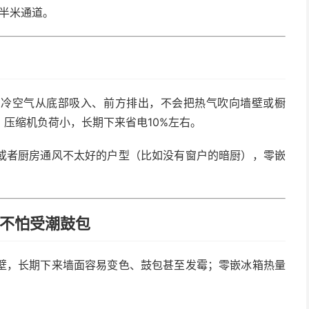
出半米通道。
，冷空气从底部吸入、前方排出，不会把热气吹向墙壁或橱
压缩机负荷小，长期下来省电10%左右。
或者厨房通风不太好的户型（比如没有窗户的暗厨），零嵌
也不怕受潮鼓包
壁，长期下来墙面容易变色、鼓包甚至发霉；零嵌冰箱热量