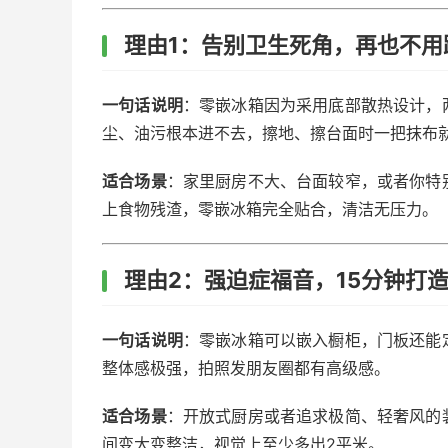
理由1：告别卫生死角，再也不用
一句话说明
：零嵌冰箱因为采用底部散热设计，
尘、油污根本进不去，擦地、擦台面时一把抹布
适合场景
：家里厨房不大、台面较窄，或者你特
上食物残渣，零嵌冰箱完全贴合，清洁无压力。
理由2：强迫症福音，15分钟打造
一句话说明
：零嵌冰箱可以嵌入橱柜，门板还能
整体感极强，拍照发朋友圈都有高级感。
适合场景
：开放式厨房或者追求极简、轻奢风的
间变大变整洁，视觉上至少多出2平米。