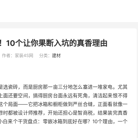
！10个让你果断入坑的真香理由
作者：家装4S网
分类：
建材
是选瓷砖，而是厨房那一亩三分地怎么塞进一堆家电。尤其
上面还要空间，搞得厨房台面永远有死角，清洁起来恨不得
这个局面——它把冰箱和橱柜做到严丝合缝，正面看就像一
修时都被设计师推荐，开始还担心是智商税，结果装完真香
小白来个干货盘点：零嵌冰箱到底好在哪？10个理由，一个