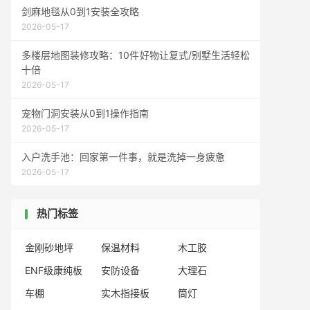
剑麻地毯从0到1安装全攻略
2026-05-17
多楼层地图装修攻略：10件好物让复式/别墅生活轻松
十倍
2026-05-17
宠物门洞安装从0到1操作指南
2026-05-17
入户洗手池：回家第一件事，就是洗掉一身疲惫
2026-05-17
热门标签
金刚砂地坪
保温材料
木工胶
ENF级康纯板
安防设备
大理石
车棚
实木指接板
筒灯