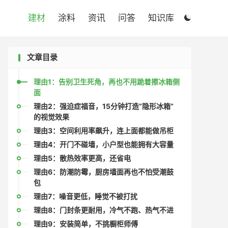

建材
涂料
资讯
问答
知识库

文章目录
理由1：告别卫生死角，再也不用跪着擦冰箱侧
面
理由2：强迫症福音，15分钟打造“隐形冰箱”
的视觉效果
理由3：空间利用率飙升，连上面都能做吊柜
理由4：开门不碰墙，小户型也能拥有大容量
理由5：散热效率更高，还省电
理由6：防潮防霉，厨房墙面再也不怕受潮鼓
包
理由7：噪音更低，睡觉不被打扰
理由8：门封条更耐用，冷气不跑、热气不进
理由9：安装简单，不挑橱柜师傅