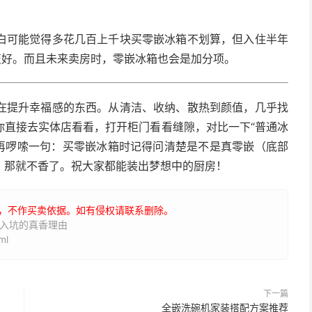
白可能觉得多花几百上千块买零嵌冰箱不划算，但入住半年
变好。而且未来卖房时，零嵌冰箱也会是加分项。
在提升幸福感的东西。从清洁、收纳、散热到颜值，几乎找
你直接去实体店看看，打开柜门看看缝隙，对比一下“普通冰
后再啰嗦一句：买零嵌冰箱时记得问清楚是不是真零嵌（底部
，那就不香了。祝大家都能装出梦想中的厨房！
，不作买卖依据。如有侵权请联系删除。
断入坑的真香理由
ml
下一篇
全嵌洗碗机家装搭配方案推荐