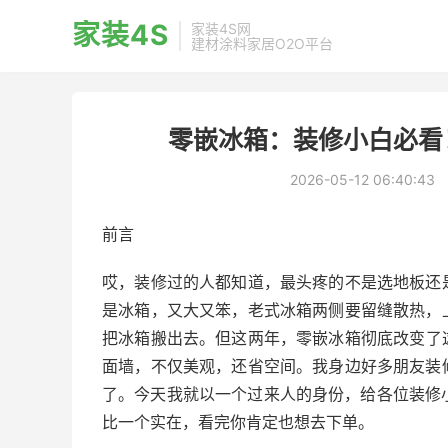
家装4S
家装4S网
建材涂料家居O2O平台
零嵌冰箱：装修小白必看
2026-05-12 06:40:43
前言
哎，装修过的人都知道，最头疼的不是选地板还
是冰箱，又大又笨，老式冰箱两侧要留缝散热，
把冰箱搬出去。但这两年，零嵌冰箱彻底改变了
面墙，不仅美观，还省空间。我身边好多朋友装
了。今天我就以一个过来人的身份，给各位装修
比一个实在，看完你肯定也想去下单。