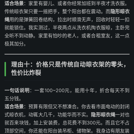
适合场景
：家里有婴儿、或者你经常加班到半夜才洗衣服。
传统晾衣架只要一摇把手，整个阳台都在震动。而
隐形晾衣
绳
用的是弹簧回卷结构，拉出时顺滑无声，回收时轻轻一扣
就能锁住。我实测过，半夜两点从洗衣机掏衣服晾，主卧完
全听不到动静。家里有怕吵的老人，或者合租室友，这一点
极其加分。
理由十：价格只是传统自动晾衣架的零头，
性价比炸裂
一句话说明
：一套100~200元，能用十年，折合每天不到
五分钱。
适合场景
：预算有限但又不想凑合。你去看市面电动的封闭
式晾衣机，动辄大几千，功能华而不实。
隐形晾衣绳
一对也
就百来块钱，加上安装费，总花费不到300元。而且它不占
顶部空间，你还能在阳台装吊柜、储物架。我身边有朋友装