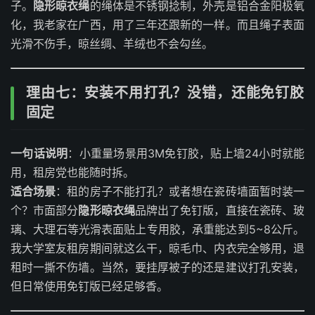
子。
隐形晾衣绳
的绳体是不锈钢捻制，外壳是铝合金阳极氧
化，我老家在广西，用了三年还跟新的一样。而且绳子表面
光滑不伤手，晾丝绸、羊绒也不会勾丝。
理由七：安装不用打孔？没错，还能免钉胶
固定
一句话说明
：小重量场景用3M免钉胶，贴上墙24小时就能
用，租房党也能随时拆。
适合场景
：租的房子不能打孔？或者想在瓷砖墙面暂时装一
个？市面部分
隐形晾衣绳
品牌出了免钉版，直接在瓷砖、玻
璃、大理石等光滑表面贴上专用胶，承重能达到5~8公斤。
我大学室友租房期间就这么干，晾毛巾、内衣完全够用，退
租时一撕不伤墙。当然，要挂厚被子的还是建议打孔安装，
但日常使用免钉版已经足够香。