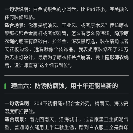
一句话说明
：白色或银色的小圆盘，比iPad还小，完美融入
任何装修风格。
适合场景
：你家是奶油风、工业风、或者原木风？传统晾衣
架那根银色金属杆或者塑料管，怎么看怎么像违建。
隐形晾
衣绳
的底座有磨砂白、拉丝金、深灰黑可选，装在墙角或者
天花板边缘，远看就像个装饰品。我表姐家装修花了30万
做无主灯设计，最后为了晾衣杆差点崩溃，换上
隐形晾衣绳
后，设计师直夸“这个细节到位”。
理由六：防锈防腐蚀，用十年还能当新的
一句话说明
：304不锈钢绳+铝合金外壳，梅雨天、海边高
湿度都扛得住。
适合场景
：南方回南天、沿海城市，或者家里卫生间潮气
重。普通晾衣绳用上半年就生锈，蹭到白衣服上全是黄印