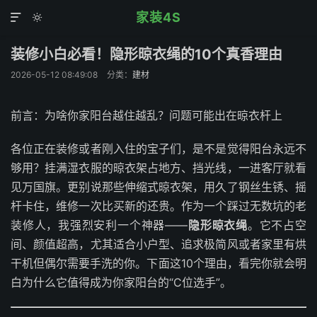
家装4S


装修小白必看！隐形晾衣绳的10个真香理由
2026-05-12 08:49:08
分类：
建材
前言：为啥你家阳台越住越乱？问题可能出在晾衣杆上
各位正在装修或者刚入住的宝子们，是不是觉得阳台永远不
够用？挂满湿衣服的晾衣架占地方、挡光线，一进客厅就看
见万国旗。更别说那些伸缩式晾衣架，用久了钢丝生锈、摇
杆卡住，维修一次比买新的还贵。作为一个踩过无数坑的老
装修人，我强烈安利一个神器——
隐形晾衣绳
。它不占空
间、颜值超高，尤其适合小户型、追求极简风或者家里有烘
干机但偶尔需要手洗的你。下面这10个理由，看完你就会明
白为什么它值得成为你家阳台的“C位选手”。