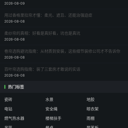
2026-08-09
用过香格里拉帘才懂：柔光、遮丑、还能治强迫症
2026-08-08
柔纱帘的真相：好看是真好看，坑也是真坑
2026-08-08
卷帘选购避坑指南：从材质到安装，这些细节装修公司才不告诉你
2026-08-08
百叶帘选购指南：装了三套房才敢说的实话
2026-08-08
热门标签
瓷砖
水景
地胶
电钻
安全绳
晾衣架
燃气热水器
楼梯扶手
雨棚
吊篮
餐桌
聚苯板