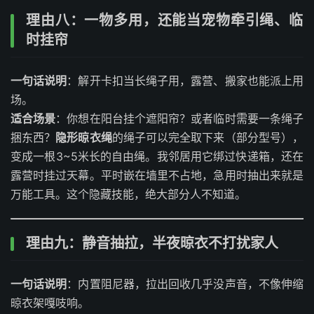
理由八：一物多用，还能当宠物牵引绳、临
时挂帘
一句话说明
：解开卡扣当长绳子用，露营、搬家也能派上用
场。
适合场景
：你想在阳台挂个遮阳帘？或者临时需要一条绳子
捆东西？
隐形晾衣绳
的绳子可以完全取下来（部分型号），
变成一根3~5米长的自由绳。我邻居用它绑过快递箱，还在
露营时挂过天幕。平时嵌在墙里不占地，急用时抽出来就是
万能工具。这个隐藏技能，绝大部分人不知道。
理由九：静音抽拉，半夜晾衣不打扰家人
一句话说明
：内置阻尼器，拉出回收几乎没声音，不像伸缩
晾衣架嘎吱响。