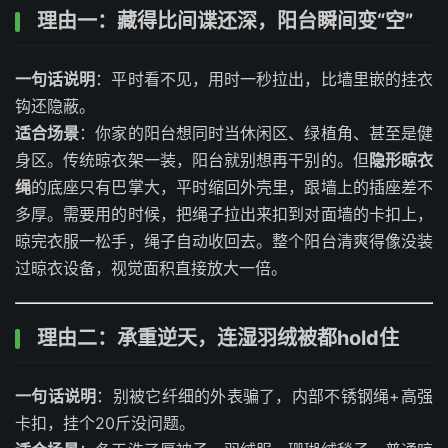
理由一：藏得比间谍还深，阳台瞬间变“空”
一句话说明
：平时看不见，用时一秒拉出，比墙里嵌的挂衣
钩还隐蔽。
适合场景
：你家的阳台想同时当休闲区、绿植角、甚至是健
身区。传统晾衣架一装，阳台就别想再干别的。但
隐形晾衣
绳
的底座只有巴掌大，平时缩回外壳里，跟墙上的插座差不
多厚。需要用的时候，把绳子拉出来扣到对面墙的卡扣上，
晾完衣服一松手，绳子自动收回去。整个阳台清爽得像没装
过晾衣设备，视觉面积直接放大一倍。
理由二：承重逆天，连湿羽绒被都hold住
一句话说明
：别被它纤细的外表骗了，内部不锈钢绳+高强
卡扣，挂个20斤没问题。