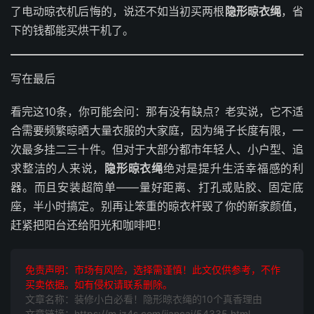
了电动晾衣机后悔的，说还不如当初买两根
隐形晾衣绳
，省
下的钱都能买烘干机了。
写在最后
看完这10条，你可能会问：那有没有缺点？老实说，它不适
合需要频繁晾晒大量衣服的大家庭，因为绳子长度有限，一
次最多挂二三十件。但对于大部分都市年轻人、小户型、追
求整洁的人来说，
隐形晾衣绳
绝对是提升生活幸福感的利
器。而且安装超简单——量好距离、打孔或贴胶、固定底
座，半小时搞定。别再让笨重的晾衣杆毁了你的新家颜值，
赶紧把阳台还给阳光和咖啡吧！
免责声明：市场有风险，选择需谨慎！此文仅供参考，不作
买卖依据。如有侵权请联系删除。
文章名称：装修小白必看！隐形晾衣绳的10个真香理由
文章链接：https://m.jz4s.com/jiancai/54335.html