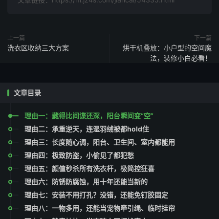
上一篇
下一篇
洗衣区收纳三大方案
烘干机叠放：小户型的空间魔
法，装修小白必看！
文章目录
理由一：藏得比间谍还深，阳台瞬间变“空”
理由二：承重逆天，连湿羽绒被都hold住
理由三：长度随心调，阳台、卫生间、室内都能用
理由四：极致防盗，小偷见了都犯愁
理由五：颜值秒杀所有洗衣杆，极简控狂喜
理由六：防锈防腐蚀，用十年还能当新的
理由七：安装不用打孔？没错，还能免钉胶固定
理由八：一物多用，还能当宠物牵引绳、临时挂帘