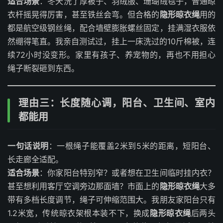
适合场景
：冬天洗了厚被子、羽绒服、珊瑚绒毯子，普通晾
衣杆摇晃得厉害，甚至铁丝会弯。但合格的
隐形晾衣绳
用的
都是航空级钢丝绳，配合墙壁膨胀螺丝固定，挂满湿衣服依
然绷得笔直。我亲自测试过，挂上一床洗过的10斤棉被，连
续72小时没变形。家里有孩子、养宠物的，再也不用担心
绳子断裂砸到东西。
理由三：长度随心调，阳台、卫生间、室内
都能用
一句话说明
：一根绳子能覆盖2米到5米的距离，短阳台、
长走廊全适配。
适合场景
：你家阳台特别窄？或者想在卫生间临时挂内衣？
甚至想利用客厅空调旁边那面墙？市面上的
隐形晾衣绳
大多
带有多档长度调节，绳子可伸缩范围大。我朋友家阳台只有
1.2米宽，传统晾衣架根本装不下，换成
隐形晾衣绳
后两头