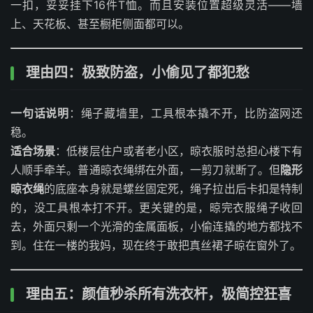
一扣，妥妥挂下16件T恤。而且安装位置超级灵活——墙
上、天花板、甚至橱柜侧面都可以。
理由四：极致防盗，小偷见了都犯愁
一句话说明
：绳子藏墙里，工具根本撬不开，比防盗网还
稳。
适合场景
：低楼层住户或者老小区，晾衣服时总担心楼下有
人顺手牵羊。普通晾衣绳绑在外面，一剪刀就断了。但
隐形
晾衣绳
的底座本身就是螺丝固定死，绳子拉出后卡扣是特制
的，没工具根本打不开。更关键的是，晾完衣服绳子收回
去，外面只剩一个光滑的金属面板，小偷连撬的地方都找不
到。住在一楼的我妈，现在终于敢把真丝裙子晾在窗外了。
理由五：颜值秒杀所有洗衣杆，极简控狂喜