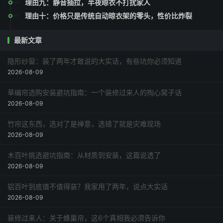
理由九：静音抽拉，半夜晾衣不打扰家人
理由十：价格只是传统自动晾衣架的零头，性价比炸裂
最新文章
隐形纱窗：装了两年才敢说的大实话，有些坑你必须知道
2026-08-09
草编帘选购安装避坑指南：一个装修过来人的掏心窝子话
2026-08-09
竹帘这东西，选对了是禅意，选错了就是灾难现场
2026-08-09
木百叶挑选避坑指南：从材质到安装，这篇说透了
2026-08-09
铝百叶到底值不值得装？我家用了两年，说点大实话
2026-08-09
装修过来人：关于蜂巢帘，这6个真相我必须告诉你