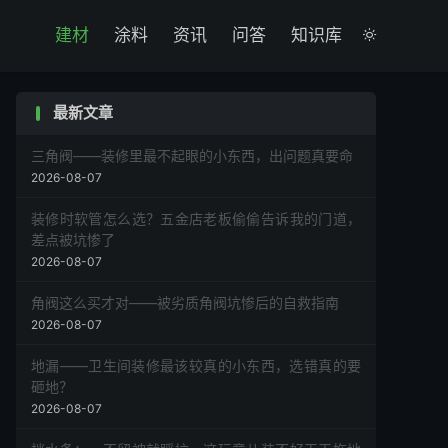

建材
涂料
资讯
问答
知识库

最新文章
三角阀——装修里最不起眼的小东西，出问题真要命
2026-08-07
装修时软管怎么选？五金店老板偷偷告诉我的门道，
差点被坑惨了
2026-08-07
角阀这么买才对——被劣质角阀坑惨后的自救指南
2026-08-07
地漏——卫生间装修最该较真的小东西，选错真的要
砸地？
2026-08-07