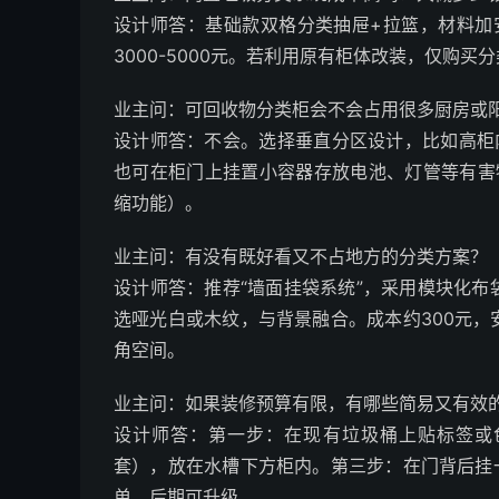
设计师答：基础款双格分类抽屉+拉篮，材料加安
3000-5000元。若利用原有柜体改装，仅购买
业主问：可回收物分类柜会不会占用很多厨房或
设计师答：不会。选择垂直分区设计，比如高柜
也可在柜门上挂置小容器存放电池、灯管等有害物
缩功能）。
业主问：有没有既好看又不占地方的分类方案？
设计师答：推荐“墙面挂袋系统”，采用模块化
选哑光白或木纹，与背景融合。成本约300元
角空间。
业主问：如果装修预算有限，有哪些简易又有效
设计师答：第一步：在现有垃圾桶上贴标签或
套），放在水槽下方柜内。第三步：在门背后挂
单，后期可升级。