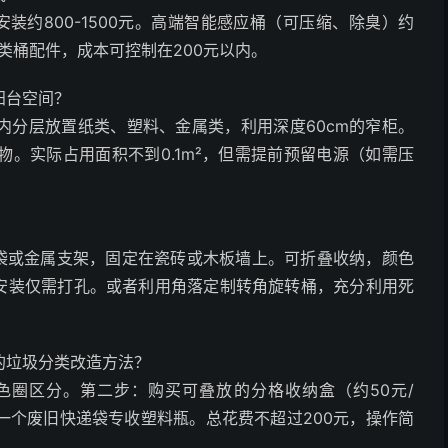
装约800-1500元。高端智能感应桶（可压缩、除臭）约
分类桶配件，成本可控制在200元以内。
阳台空间？
内分层放置纸类、塑料、金属类，利用深度60cm的窄柜。
。实际占用面积不到0.1m²，但需提前预留电源（如需压
布袋或金属支架，固定在瓷砖或木板墙上。可折叠收纳，颜色
，安装仅需打孔。或者利用角落定制转角旋转桶，充分利用死
的垃圾分类改造方法？
色圈区分。第二步：购买可叠放的分格收纳盒（约50元/
一个废旧快递袋专收塑料瓶。总花费不超过200元，操作简