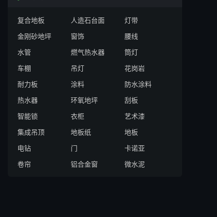
复合地板
人造石台面
灯带
金刚砂地坪
窗饰
腰线
水管
燃气热水器
筒灯
车棚
吊灯
花岗岩
耐力板
涂料
防水涂料
热水器
环氧地坪
刮板
智能锁
衣柜
艺术漆
集成吊顶
地板纸
地板
电钻
门
卡诺亚
卷帘
铝合金窗
微水泥