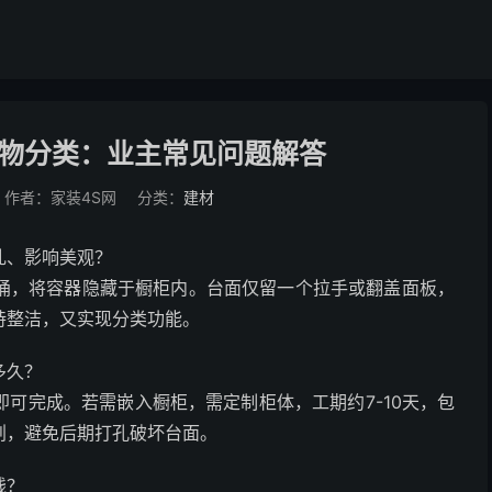
物分类：业主常见问题解答
作者：家装4S网
分类：
建材
乱、影响美观？
桶，将容器隐藏于橱柜内。台面仅留一个拉手或翻盖面板，
持整洁，又实现分类功能。
多久？
可完成。若需嵌入橱柜，需定制柜体，工期约7-10天，包
划，避免后期打孔破坏台面。
钱？