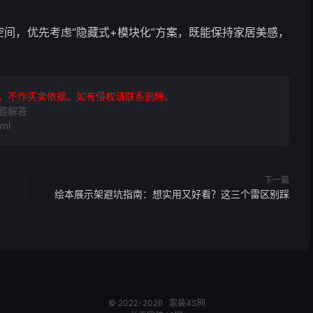
间，优先考虑“隐藏式+模块化”方案，既能保持家居美感，
，不作买卖依据。如有侵权请联系删除。
题解答
ml
下一篇
绘本展示架避坑指南：想实用又好看？这三个雷区别踩
© 2022-2026
家装4S网