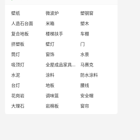
壁纸
微波炉
塑钢窗
人造石台面
米箱
塑木
复合地板
楼梯扶手
车棚
挤塑板
壁灯
门
筒灯
窗饰
水景
吸顶灯
全屋成品家具品牌
马赛克
水泥
涂料
防水涂料
台灯
地板
腰线
花岗岩
调味篮
安全帽
大理石
岩棉板
窗帘