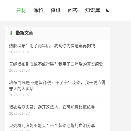

建材
涂料
资讯
问答
知识库

最新文章
热胶墙布：用了两年后，我劝你先看这篇再掏钱
2026-08-07
无缝墙布到底值不值得装？我用了三年后的真实感受
2026-08-07
墙布到底是不是智商税？干了十年装修，我来说点得
罪人的大实话
2026-08-07
墙衣亲测实录：避开这些坑，它可能真比壁纸香
2026-08-07
贝壳粉到底能不能买？一个装修老炮的血泪分享