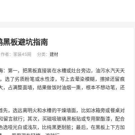
鸦黑板避坑指南
作者：家装4S网
分类：
建材
悔：第一，把黑板直接装在水槽或灶台旁边，油污水汽天天
二，选了劣质粉笔或水性漆，写上去晕染模糊，擦掉还留痕
大，占满整面墙，结果做饭时油烟一熏，根本不想动笔，还
首先，选远离明火和水槽的干燥墙面，比如冰箱旁或餐桌对
菜单和留言就行；其次，买磁吸玻璃黑板贴或专用聚酯漆，配合
色选哑光白或浅灰，比纯黑更耐脏；最后，在黑板上下方加