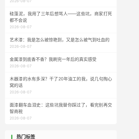
2026-08-07
硅藻泥，我用了三年后想骂人——这些坑，商家打死
都不会说
2026-08-07
艺术漆：我是怎么被惊艳到，又是怎么被气到吐血的
2026-08-07
金属漆到底香不香？我刷完一年后的真实感受
2026-08-07
木器漆的水有多深？干了20年油工的我，说几句掏心
窝的话
2026-08-07
面漆翻车血泪史：这些坑我替你踩过了，看完别再交
智商税
2026-08-07
热门标签