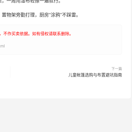
惯，一周用湿布轻擦一遍就行。
置物架旁勤打理，厨房“涂鸦”不踩雷。
，不作买卖依据。如有侵权请联系删除。
tml
下一篇
儿童帐篷选购与布置避坑指南