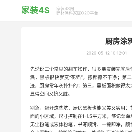
家装4S
家装4S网
建材涂料家居O2O平台
厨房涂
2026-05-12 10:12:01
先说说三个常见的翻车操作，很多朋友装完就后
溅，黑板很快就变“花猫”，擦都擦不干净；第
迹，厨房常年灰扑扑的；第三，黑板面积做得太
显得空间又挤又脏。
别急，避开这些坑，厨房黑板也能又美又实用：
面的小区域，尺寸控制在1-1.5平方米，够记
无尘粉笔或液体粉笔，书写顺滑、一擦即净，颜