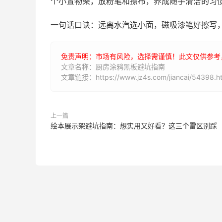
个小置物架，放粉笔和擦布，养成随手清洁的习
一句话口诀：远离水汽选小面，磁吸漆笔好擦写，
免责声明：市场有风险，选择需谨慎！此文仅供参考
文章名称：厨房涂鸦黑板避坑指南
文章链接：https://www.jz4s.com/jiancai/54398.h
上一篇
绘本展示架避坑指南：想实用又好看？这三个雷区别踩