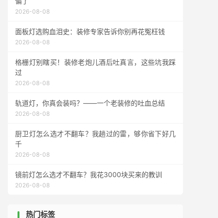
偏了
2026-08-08
面板灯选购血泪史：装修专家告诉你别再花冤枉钱
2026-08-08
格栅灯别瞎买！装修老炮儿酒后吐真言，这些坑我踩
过
2026-08-08
轨道灯，你真会装吗？——一个老装修的吐血总结
2026-08-08
厨卫灯怎么选才不翻车？我趟过的雷，够你省下好几
千
2026-08-08
镜前灯怎么选才不翻车？我花3000块买来的教训
2026-08-08
热门标签