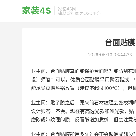
家装4S
家装4S网
建材涂料家居O2O平台
台面贴膜
2026-05-13 06:44:23
业主问：台面贴膜真的能保护台面吗？能防刮花
设计师答：可以。优质台面贴膜采用聚氨酯或T
能承受短期热锅放置（建议不超过100℃），但
业主问：贴了膜之后，原来的石材纹理会变模糊
设计师答：不会。现在有高透光款和哑光款，贴
磨砂或带纹理的膜，反而能增加质感，但需注意
业主问：台面贴膜能用多久？会不会起泡或翘边