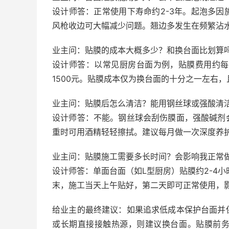
设计师答：正常使用下寿命约2-3年。起泡多
风枪收边可大幅减少问题。翘边多发生在频繁沾
业主问：贴膜的成本大概多少？和换台面比划算
设计师答：以常见厨房台面为例，贴膜费用约每米1
1500元。贴膜成本仅为换台面的十分之一左右
业主问：贴膜后怎么清洁？能用钢丝球或强酸清
设计师答：不能。钢丝球会刮伤膜面，强酸碱剂
重时可用酒精轻轻擦拭。建议每月做一次深度养
业主问：贴膜施工需要多长时间？会影响我正常
设计师答：单面台面（如L型厨房）贴膜约2-4
末，施工当天上午贴好，第二天即可正常使用，
给业主的最终建议：如果追求低成本保护台面并
或长期直接接触热源，则建议换台面。贴膜前