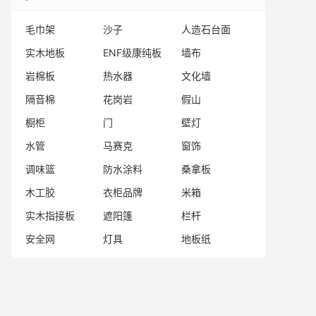
毛巾架
沙子
人造石台面
实木地板
ENF级康纯板
墙布
岩棉板
热水器
文化墙
隔音棉
花岗岩
假山
橱柜
门
壁灯
水管
马赛克
窗饰
调味篮
防水涂料
桑拿板
木工胶
衣柜品牌
米箱
实木指接板
遮阳篷
栏杆
安全网
灯具
地板纸