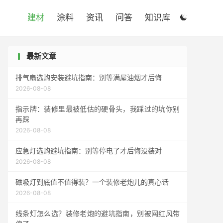

建材
涂料
资讯
问答
知识库

最新文章
排气扇选购安装避坑指南：别等满屋油烟才后悔
2026-08-08
指示牌：装修里最被低估的硬骨头，我踩过的坑你别
再踩
2026-08-08
应急灯选购避坑指南：别等停电了才后悔没装对
2026-08-08
磁吸灯到底值不值得装？一个装修老炮儿的真心话
2026-08-08
线条灯怎么选？装修老炮的避坑指南，别被网红风带