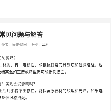
常见问题与解答
作者：家装4S网
分类：
建材
和防烫吗？
PU材质，有一定韧性，能抵抗日常刀具划痕和轻微磕碰，也
极端高温如直接放烤盘仍可能损伤膜面。
吗？美观会受影响吗？
上后几乎看不出存在，能保留原石材的纹理和光泽。如果选
与整体风格搭配。
？