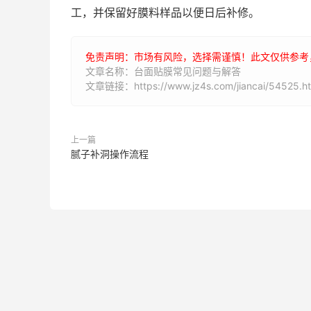
工，并保留好膜料样品以便日后补修。
免责声明：市场有风险，选择需谨慎！此文仅供参考
文章名称：台面贴膜常见问题与解答
文章链接：https://www.jz4s.com/jiancai/54525.ht
上一篇
腻子补洞操作流程