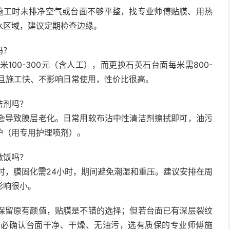
因施工时未排净空气或台面不够平整，找专业师傅贴膜、用热
水区域，建议定期检查边缘。
吗？
00-300元（含人工），而更换石英石台面每米需800-
，且施工快、不影响日常使用，性价比很高。
洁剂吗？
会导致膜层老化。日常用软布沾中性清洁剂擦拭即可，油污
护（用专用护理喷剂）。
做饭吗？
小时，膜固化需24小时，期间避免潮湿和重压。建议安排在周
影响很小。
保留原有颜值，贴膜是不错的选择；但若台面已有深层裂纹
务必确认台面干净、干燥、无油污，选有质保的专业师傅施