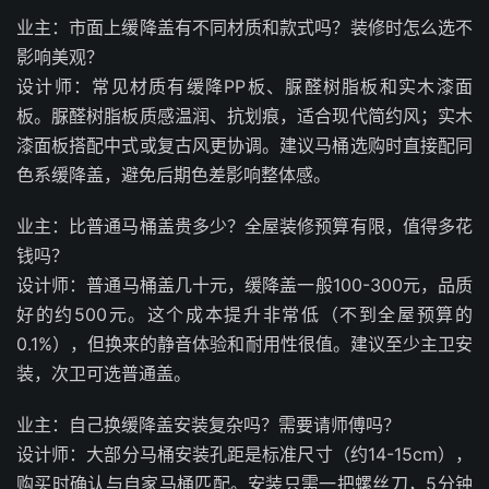
业主：市面上缓降盖有不同材质和款式吗？装修时怎么选不
影响美观？
设计师：常见材质有缓降PP板、脲醛树脂板和实木漆面
板。脲醛树脂板质感温润、抗划痕，适合现代简约风；实木
漆面板搭配中式或复古风更协调。建议马桶选购时直接配同
色系缓降盖，避免后期色差影响整体感。
业主：比普通马桶盖贵多少？全屋装修预算有限，值得多花
钱吗？
设计师：普通马桶盖几十元，缓降盖一般100-300元，品质
好的约500元。这个成本提升非常低（不到全屋预算的
0.1%），但换来的静音体验和耐用性很值。建议至少主卫安
装，次卫可选普通盖。
业主：自己换缓降盖安装复杂吗？需要请师傅吗？
设计师：大部分马桶安装孔距是标准尺寸（约14-15cm），
购买时确认与自家马桶匹配。安装只需一把螺丝刀，5分钟