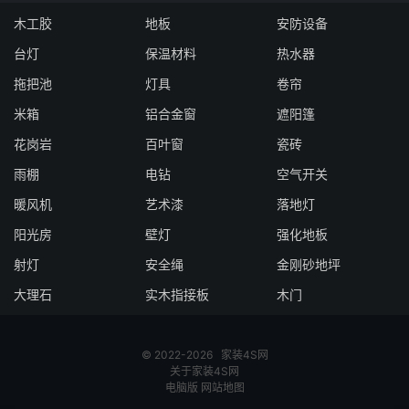
木工胶
地板
安防设备
台灯
保温材料
热水器
拖把池
灯具
卷帘
米箱
铝合金窗
遮阳篷
花岗岩
百叶窗
瓷砖
雨棚
电钻
空气开关
暖风机
艺术漆
落地灯
阳光房
壁灯
强化地板
射灯
安全绳
金刚砂地坪
大理石
实木指接板
木门
© 2022-2026
家装4S网
关于家装4S网
电脑版
网站地图