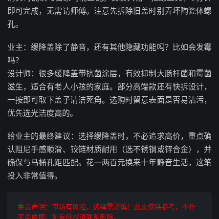
即可完成，无需请师傅。注意先拆除旧盖时别弄坏陶瓷体螺
孔。
业主：缓降盖除了静音，还有其他隐藏功能吗？比如会发霉
吗？
设计师：很多缓降盖带抗菌涂层，有效抑制大肠杆菌和霉菌
滋生，适合有老人小孩的家庭。部分高端款还有快拆设计，
一按即可取下盖子清洁死角。选购时留意表面是否易沾污，
优先选光洁度高的。
给业主的最终建议：选择缓降盖时，不必追求高价，重点确
认阻尼手感顺滑、铰链材质耐用（选不锈钢或锌合金），并
确保与马桶孔距匹配。花一两百元换来十年静音生活，这笔
投入非常值得。
免责声明：市场有风险，选择需谨慎！此文仅供参考，不作
买卖依据。如有侵权请联系删除。