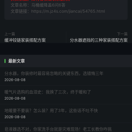
文章名称：马桶缓降盖6问6答
文章链接：https://m.jz4s.com/jiancai/54765.html
上一篇
下一篇
缓冲铰链家装搭配方案
分水器遮挡的三种家装搭配方案
最新文章
分水器，你装修时最容易忽略的关键东西，选错悔三年
2026-08-08
暖气片选购的血泪史：我换了三次，终于暖和了
2026-08-08
地暖要不要装？怎么装？用了3年，这些话不吐不快
2026-08-08
皂液器选不对，你家洗手台就是灾难现场！老工长教你咋挑