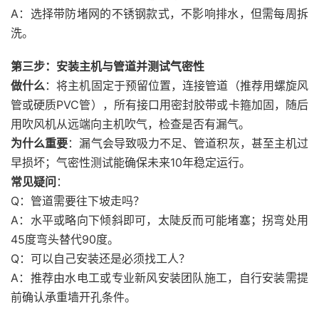
A：选择带防堵网的不锈钢款式，不影响排水，但需每周拆
洗。
第三步：安装主机与管道并测试气密性
做什么
：将主机固定于预留位置，连接管道（推荐用螺旋风
管或硬质PVC管），所有接口用密封胶带或卡箍加固，随后
用吹风机从远端向主机吹气，检查是否有漏气。
为什么重要
：漏气会导致吸力不足、管道积灰，甚至主机过
早损坏；气密性测试能确保未来10年稳定运行。
常见疑问
：
Q：管道需要往下坡走吗？
A：水平或略向下倾斜即可，太陡反而可能堵塞；拐弯处用
45度弯头替代90度。
Q：可以自己安装还是必须找工人？
A：推荐由水电工或专业新风安装团队施工，自行安装需提
前确认承重墙开孔条件。