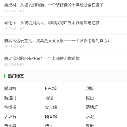
集成材：从被坑到精通，一个装修佬的十年经验全在这了
2026-08-07
碳化木：从被坑到真香，聊聊我的户外木作翻车与逆袭
2026-08-07
防腐木这玩意儿，我真是又爱又恨——一个装修老炮的真心话
2026-08-07
防火涂料的水有多深？十年老师傅带你避坑
2026-08-07
热门标签
暖风机
PVC管
刮板
防盗门
地毯
假山
挤塑板
安全绳
落地灯
大理石
隔音棉
水泥
热水器
塑木
铁锹