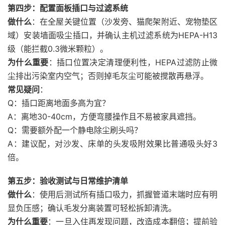
第四步：配置面板插口与过滤系统
做什么
：在全屋关键位置（沙发旁、猫爬架附近、宠物垫区
域）安装墙面吸尘插口，并确认主机过滤系统为HEPA-H13
级（能拦截0.3微米颗粒）。
为什么重要
：插口位置决定清理便利性，HEPA过滤防止微
尘排出污染室内空气；否则掉毛灰尘可能被搅散再悬浮。
常见疑问
：
Q：插口距离地面多高为宜？
A：离地30-40cm，方便弯腰操作且不易被家具遮挡。
Q：需要额外配一个静电除尘刷头吗？
A：建议配，对沙发、床单的头发吸附效果比普通吸头好3
倍。
第五步：验收测试与日常维护清单
做什么
：使用后测试所有插口吸力，抓握管道末端时应有明
显负压感；确认毛发分离装置可轻松拆卸清洗。
为什么重要
：一旦入住再发现问题，改造成本翻倍；提前验