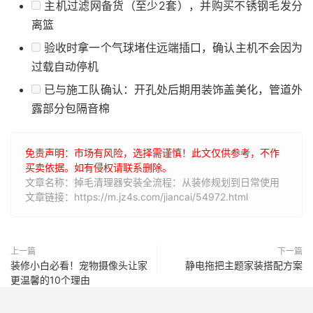
主机过滤网备货（至少2套），并购买不锈钢毛发分
离篮
验收时拿一个气球堵住远端插口，确认主机不会因为
过载自动停机
已与施工队确认：开孔处后期用装饰盖美化，管道外
露部分包隔音棉
免责声明：市场有风险，选择需谨慎！此文仅供参考，不作
买卖依据。如有侵权请联系删除。
文章名称：掉毛清理器安装全流程：从装修规划到日常使用
文章链接：https://m.jz4s.com/jiancai/54972.html
上一篇
下一篇
装修小白必看！宠物摄像头让家
静电拖把主题家装搭配方案
更温馨的10个理由