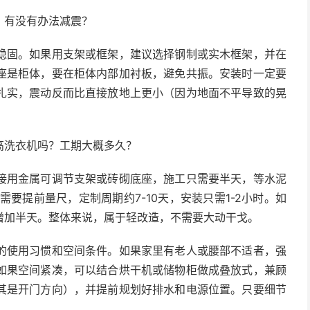
？有没有办法减震？
稳固。如果用支架或框架，建议选择钢制或实木框架，并在
座是柜体，要在柜体内部加衬板，避免共振。安装时一定要
扎实，震动反而比直接放地上更小（因为地面不平导致的晃
高洗衣机吗？工期大概多久？
接用金属可调节支架或砖砌底座，施工只需要半天，等水泥
要提前量尺，定制周期约7-10天，安装只需1-2小时。如
增加半天。整体来说，属于轻改造，不需要大动干戈。
的使用习惯和空间条件。如果家里有老人或腰部不适者，强
如果空间紧凑，可以结合烘干机或储物柜做成叠放式，兼顾
其是开门方向），并提前规划好排水和电源位置。只要细节