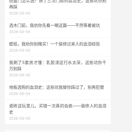
防盗门怎么选？拆了三次门锁的血泪史，这些坑你别
再踩
2026-08-06
选木门前，我劝你先看一眼这篇——不然等着被坑
2026-08-06
壁纸，我劝你别瞎买！一个装修过来人的血泪经验
2026-08-06
我刷了5套房才懂：乳胶漆这行水太深，这些坑你千
万别踩
2026-08-06
地板选购的血泪史：这些坑我替你踩过了，别再犯傻
2026-08-06
瓷砖这玩意儿，买错一次真的会疯——装修人的血泪
史
2026-08-06