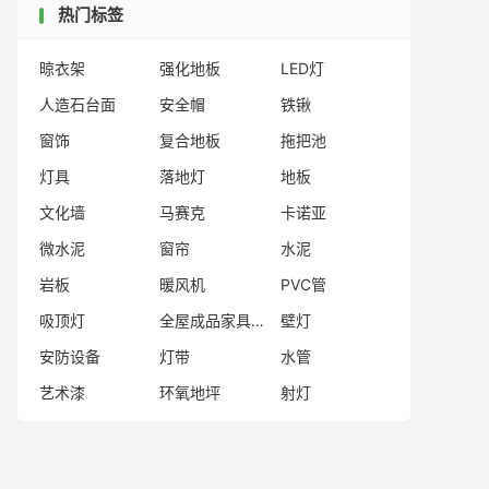
热门标签
晾衣架
强化地板
LED灯
人造石台面
安全帽
铁锹
窗饰
复合地板
拖把池
灯具
落地灯
地板
文化墙
马赛克
卡诺亚
微水泥
窗帘
水泥
岩板
暖风机
PVC管
吸顶灯
全屋成品家具品牌
壁灯
安防设备
灯带
水管
艺术漆
环氧地坪
射灯