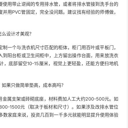
要使用带止逆阀的专用排水管，或者将排水管接到洗手台的
度并用PVC管固定，完全没问题。建议找有经验的师傅做，
怎么设计才美观？
定制一个与洗衣机尺寸匹配的柜体，柜门用百叶或平板门，
入到阳台柜或卫生间柜中，上方留出操作台面，用来放洗衣
，底部留空10-15厘米，视觉上更轻盈，还能方便扫地机
？如果只做简单垫高，成本高吗？
金属支架或砖砌底座，材料费加人工大约200-500元。如
00-1500元（取决于板材和尺寸）。如果涉及改排水管位
对大多数家庭来说，投资几百到一千多元就能明显提升使用体验